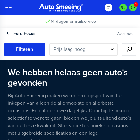
14 dagen omruilservice
Ford Focus
Voorraad
Filteren
We hebben helaas geen auto's
gevonden
Bij Auto Smeeing maken we er een topsport van: het
inkopen van alleen de allermooiste en allerbeste
occasions! En dat doen we dagelijks. Door bij de inkoop
selectief te werk te gaan, bieden we je uitsluitend auto’s
van de beste kwaliteit. Stuk voor stuk unieke occasions
met uitgebreide specificaties en een lage