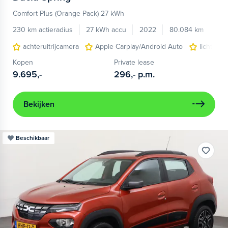
Comfort Plus (Orange Pack) 27 kWh
230 km actieradius
27 kWh accu
2022
80.084 km
achteruitrijcamera
Apple Carplay/Android Auto
lichtmeta
Kopen
Private lease
9.695,-
296,-
p.m.
Bekijken
Beschikbaar