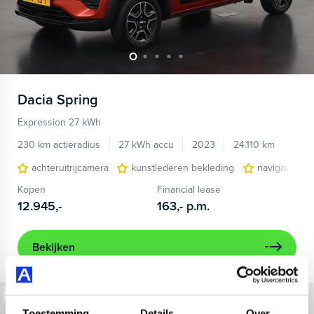
Dacia
Spring
Expression 27 kWh
230 km actieradius
27 kWh accu
2023
24.110 km
achteruitrijcamera
kunstlederen bekleding
navigatiesys
Kopen
Financial lease
12.945,-
163,-
p.m.
Bekijken
Beschikbaar
Toestemming
Details
Over