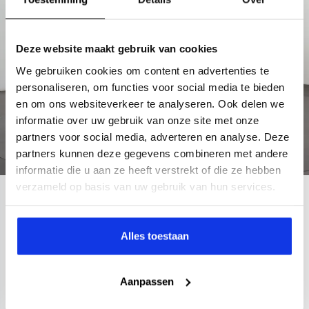
Deze website maakt gebruik van cookies
We gebruiken cookies om content en advertenties te
personaliseren, om functies voor social media te bieden
en om ons websiteverkeer te analyseren. Ook delen we
informatie over uw gebruik van onze site met onze
partners voor social media, adverteren en analyse. Deze
partners kunnen deze gegevens combineren met andere
informatie die u aan ze heeft verstrekt of die ze hebben
verzameld op basis van uw gebruik van hun services.
Dacia
Jogger
1.0 TCe 110 Extreme
Alles toestaan
2024
57.058 km
Benzine
Handgeschakeld
airco (automatisch)
Apple Carplay/Android Auto
lichtmet
Aanpassen
Kopen
Private lease
21.395,-
393,-
p.m.