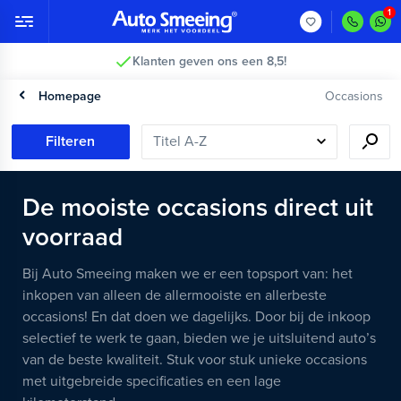
Klanten geven ons een 8,5!
Homepage
Occasions
Filteren
De mooiste occasions direct uit
voorraad
Bij Auto Smeeing maken we er een topsport van: het
inkopen van alleen de allermooiste en allerbeste
occasions! En dat doen we dagelijks. Door bij de inkoop
selectief te werk te gaan, bieden we je uitsluitend auto’s
van de beste kwaliteit. Stuk voor stuk unieke occasions
met uitgebreide specificaties en een lage