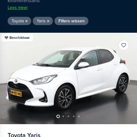
kilometerstand.
Lees meer
Toyota
Yaris
Filters wissen
Beschikbaar
Toyota
Yaris