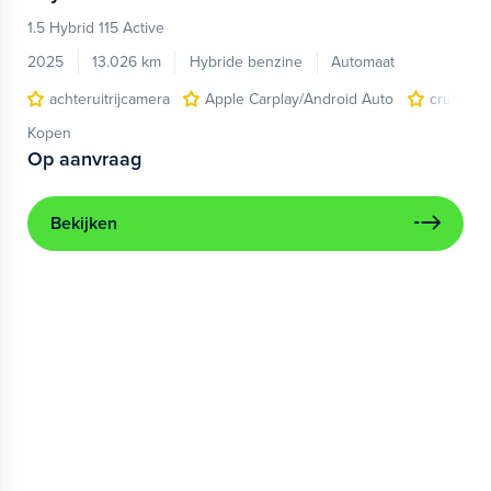
1.5 Hybrid 115 Active
2025
13.026 km
Hybride benzine
Automaat
achteruitrijcamera
Apple Carplay/Android Auto
cruise c
Kopen
Op aanvraag
Bekijken