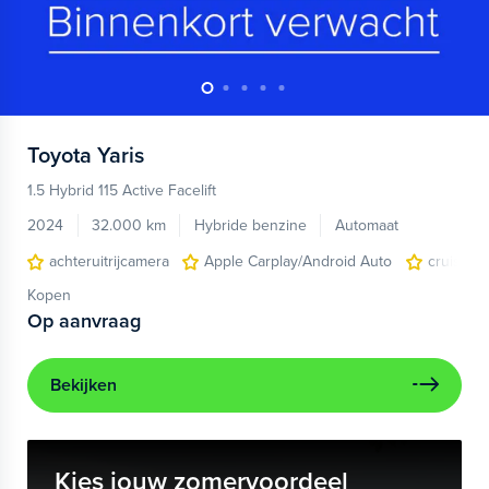
Toyota
Yaris
1.5 Hybrid 115 Active Facelift
2024
32.000 km
Hybride benzine
Automaat
achteruitrijcamera
Apple Carplay/Android Auto
cruise co
Kopen
Op aanvraag
Bekijken
Kies jouw zomervoordeel