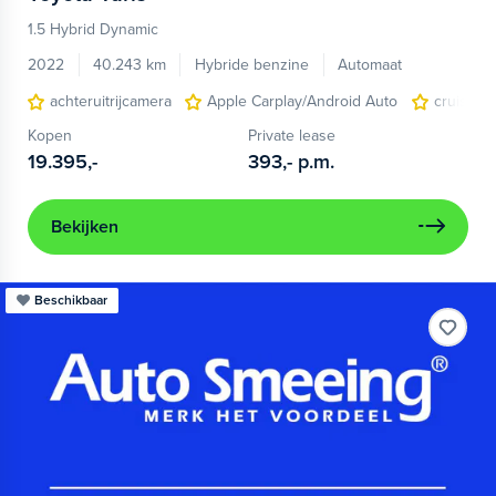
1.5 Hybrid Dynamic
2022
40.243 km
Hybride benzine
Automaat
achteruitrijcamera
Apple Carplay/Android Auto
cruise co
Kopen
Private lease
19.395,-
393,-
p.m.
Bekijken
Beschikbaar