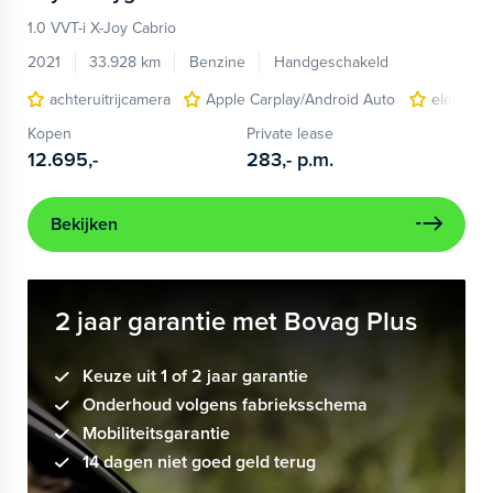
1.0 VVT-i X-Joy Cabrio
2021
33.928 km
Benzine
Handgeschakeld
achteruitrijcamera
Apple Carplay/Android Auto
elektris
Kopen
Private lease
12.695,-
283,-
p.m.
Bekijken
2 jaar garantie met Bovag Plus
Keuze uit 1 of 2 jaar garantie
Onderhoud volgens fabrieksschema
Mobiliteitsgarantie
14 dagen niet goed geld terug