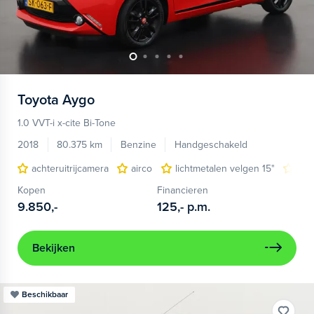
Toyota
Aygo
1.0 VVT-i x-cite Bi-Tone
2018
80.375 km
Benzine
Handgeschakeld
achteruitrijcamera
airco
lichtmetalen velgen 15"
Nav
Kopen
Financieren
9.850,-
125,-
p.m.
Bekijken
Beschikbaar