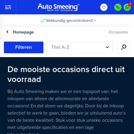
Vakkundig gecontroleerd >
Homepage
Occasions
Filteren
De mooiste occasions direct uit
voorraad
Bij Auto Smeeing maken we er een topsport van: het
inkopen van alleen de allermooiste en allerbeste
occasions! En dat doen we dagelijks. Door bij de inkoop
selectief te werk te gaan, bieden we je uitsluitend auto’s
van de beste kwaliteit. Stuk voor stuk unieke occasions
met uitgebreide specificaties en een lage