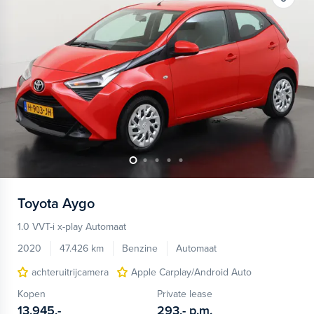
Toyota
Aygo
1.0 VVT-i x-play Automaat
2020
47.426 km
Benzine
Automaat
achteruitrijcamera
Apple Carplay/Android Auto
Kopen
Private lease
13.945,-
293,-
p.m.