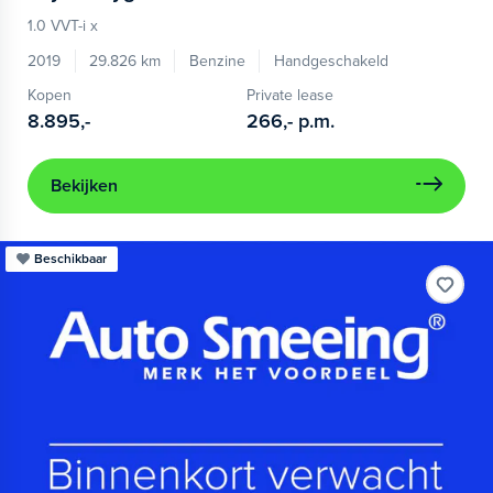
1.0 VVT-i x
2019
29.826 km
Benzine
Handgeschakeld
Kopen
Private lease
8.895,-
266,-
p.m.
Bekijken
Beschikbaar