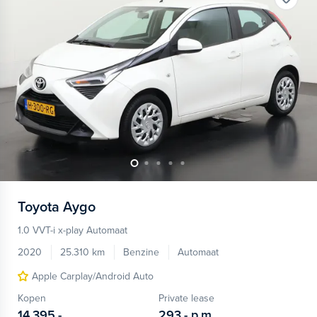
Toyota
Aygo
1.0 VVT-i x-play Automaat
2020
25.310 km
Benzine
Automaat
Apple Carplay/Android Auto
Kopen
Private lease
14.395,-
293,-
p.m.