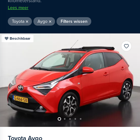
kilometerstand.
Lees meer
Toyota
Aygo
Filters wissen
Beschikbaar
Toyota
Aygo