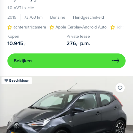
1.0 VVT-i x-cite
2019
73.763 km
Benzine
Handgeschakeld
achteruitrijcamera
Apple Carplay/Android Auto
lichtmeta
Kopen
Private lease
10.945,-
276,-
p.m.
Bekijken
Beschikbaar