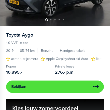
Toyota
Aygo
1.0 VVT-i x-cite
2019
65.174 km
Benzine
Handgeschakeld
achteruitrijcamera
Apple Carplay/Android Auto
lichtmeta
Kopen
Private lease
10.895,-
276,-
p.m.
Bekijken
Kies jouw zomervoordeel