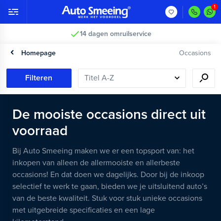
14 dagen omruilservice
Homepage
Occasions
Filteren
De mooiste occasions direct uit
voorraad
Bij Auto Smeeing maken we er een topsport van: het
inkopen van alleen de allermooiste en allerbeste
occasions! En dat doen we dagelijks. Door bij de inkoop
selectief te werk te gaan, bieden we je uitsluitend auto’s
van de beste kwaliteit. Stuk voor stuk unieke occasions
met uitgebreide specificaties en een lage