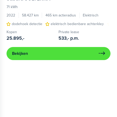
71 kWh
2022
58.427 km
465 km actieradius
Elektrisch
dodehoek detectie
elektrisch bedienbare achterklep
na
Kopen
Private lease
25.895,-
533,-
p.m.
Bekijken