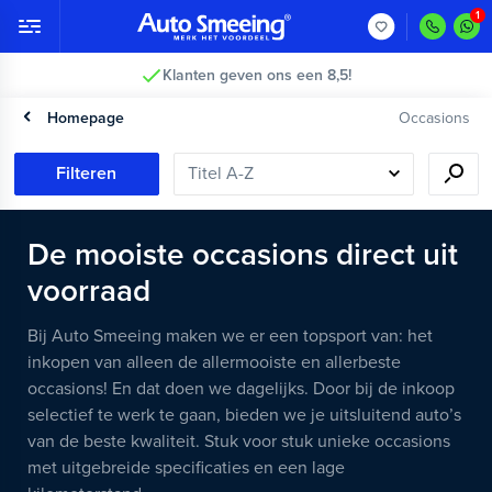
2 jaar garantie >
Homepage
Occasions
Filteren
De mooiste occasions direct uit
voorraad
Bij Auto Smeeing maken we er een topsport van: het
inkopen van alleen de allermooiste en allerbeste
occasions! En dat doen we dagelijks. Door bij de inkoop
selectief te werk te gaan, bieden we je uitsluitend auto’s
van de beste kwaliteit. Stuk voor stuk unieke occasions
met uitgebreide specificaties en een lage