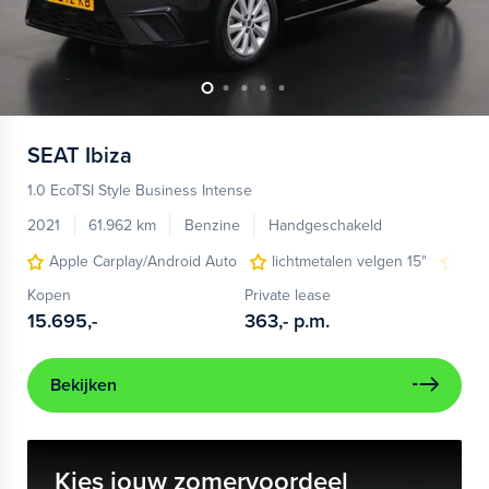
SEAT
Ibiza
1.0 EcoTSI Style Business Intense
2021
61.962 km
Benzine
Handgeschakeld
Apple Carplay/Android Auto
lichtmetalen velgen 15"
voo
Kopen
Private lease
15.695,-
363,-
p.m.
Bekijken
Kies jouw zomervoordeel