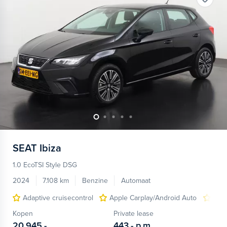
SEAT
Ibiza
1.0 EcoTSI Style DSG
2024
7.108 km
Benzine
Automaat
Adaptive cruisecontrol
Apple Carplay/Android Auto
lich
Kopen
Private lease
20.945,-
443,-
p.m.