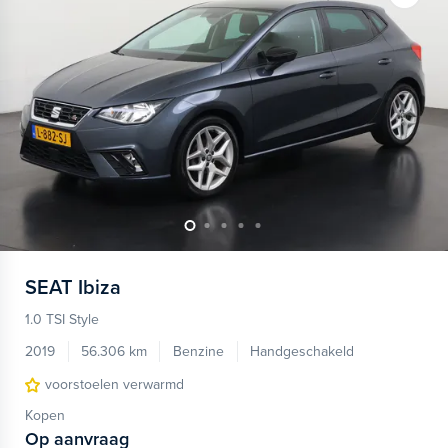
SEAT
Ibiza
1.0 TSI Style
2019
56.306 km
Benzine
Handgeschakeld
voorstoelen verwarmd
Kopen
Op aanvraag