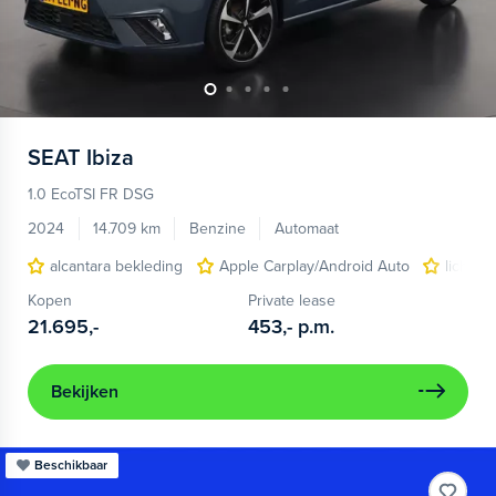
SEAT
Ibiza
1.0 EcoTSI FR DSG
2024
14.709 km
Benzine
Automaat
alcantara bekleding
Apple Carplay/Android Auto
lichtme
Kopen
Private lease
21.695,-
453,-
p.m.
Bekijken
Beschikbaar