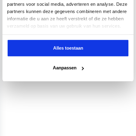
partners voor social media, adverteren en analyse. Deze
1.0 EcoTSI Style
partners kunnen deze gegevens combineren met andere
2022
26.546 km
Benzine
Handgeschakeld
informatie die u aan ze heeft verstrekt of die ze hebben
verzameld op basis van uw gebruik van hun services.
Apple Carplay/Android Auto
Cruise control adaptief
lich
Kopen
Private lease
15.895,-
363,-
p.m.
Alles toestaan
Bekijken
Aanpassen