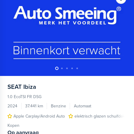
SEAT
Ibiza
1.0 EcoTSI FR DSG
2024
37.441 km
Benzine
Automaat
Apple Carplay/Android Auto
elektrisch glazen schuifdak
Kopen
Op aanvraag