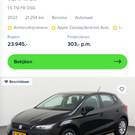
1.5 TSI FR DSG
2022
21.254 km
Benzine
Automaat
Achteruitrijcamera
Apple Carplay/Android Auto
lichtmet
Kopen
Financieren
23.945,-
303,-
p.m.
Bekijken
Beschikbaar