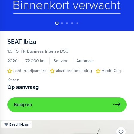
SEAT
Ibiza
1.0 TSI FR Business Intense DSG
2020
72.000 km
Benzine
Automaat
achteruitrijcamera
alcantara bekleding
Apple Carplay/An
Kopen
Op aanvraag
Bekijken
Beschikbaar