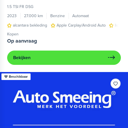
1.5 TSI FR DSG
2023
27.000 km
Benzine
Automaat
alcantara bekleding
Apple Carplay/Android Auto
lichtme
Kopen
Op aanvraag
Bekijken
Beschikbaar