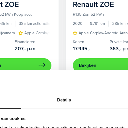
t
ZOE
Renault
ZOE
 52 kWh Koop accu
R135 Zen 52 kWh
935 km
385 km actieradius
Elektrisch
2020
9.791 km
385 km a
rijcamera
Apple Carplay/Android Auto
Apple Carplay/Android Auto
CCS Snelladen
cruis
Financieren
Kopen
Private le
207,-
p.m.
17.945,-
363,-
p.
n
Bekijken
Details
 van cookies
ent en advertenties te personaliseren, om functies voor social