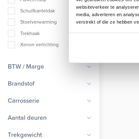
websiteverkeer te analyseren
Schuifkanteldak
media, adverteren en analys
Stoelverwarming
verstrekt of die ze hebben v
Trekhaak
Xenon verlichting
BTW / Marge
BTW
Brandstof
Marge
Benzine
Carrosserie
Diesel
Bestelauto
Aantal deuren
Elektrisch
Cabriolet
Hybride benzine
0
Trekgewicht
Chassis cabine