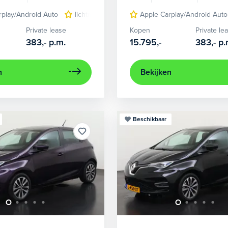
rplay/Android Auto
lichtmetalen velgen 16"
Apple Carplay/Android Auto
navigatiesysteem fu
Private lease
Kopen
Private le
383,-
p.m.
15.795,-
383,-
p.
n
Bekijken
Beschikbaar