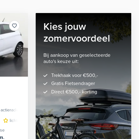
Kies jouw
zomervoordeel
Bij aankoop van geselecteerde
auto's keuze uit:
Trekhaak voor €500,-
Gratis Fietsendrager
Direct €500,- korting
actieradius
Elektrisch
lichtmetalen velgen 16"
navigatiesysteem full map
stof/ku
ase
m.