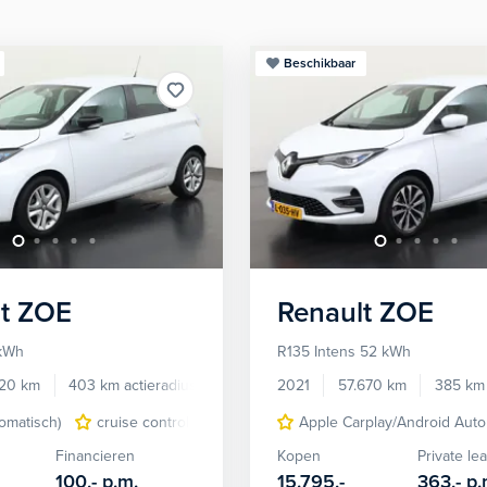
Beschikbaar
t
ZOE
Renault
ZOE
 kWh
R135 Intens 52 kWh
120 km
403 km actieradius
Elektrisch
2021
57.670 km
385 km 
tomatisch)
cruise control
navigatiesysteem full map
Apple Carplay/Android Auto
Financieren
Kopen
Private le
100,-
p.m.
15.795,-
363,-
p.