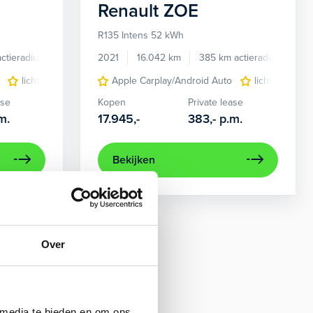
Renault
ZOE
R135 Intens 52 kWh
ctieradius
Elektrisch
2021
16.042 km
385 km actieradius
Ele
e control
lichtmetalen velgen 16"
dodehoek detectie
Apple Carplay/Android Auto
warmtepomp
draadloze telefoonlader
lichtmetalen 
interi
ase
Kopen
Private lease
m.
17.945,-
383,-
p.m.
Bekijken
Over
 media te bieden en om ons