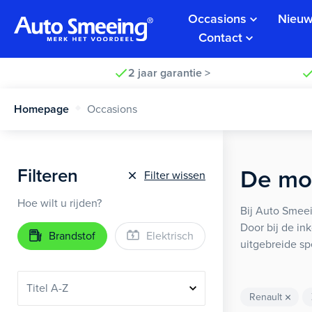
Occasions
Nieuw
Contact
2 jaar garantie >
Homepage
Occasions
Filteren
De moo
Filter wissen
Hoe wilt u rijden?
Bij Auto Smeei
Door bij de in
Brandstof
Elektrisch
uitgebreide sp
Renault