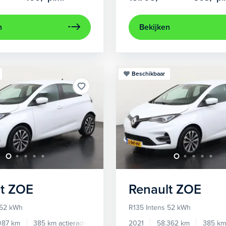
n
Bekijken
Beschikbaar
t
ZOE
Renault
ZOE
 52 kWh
R135 Intens 52 kWh
087 km
385 km actieradius
Elektrisch
2021
58.362 km
385 km 