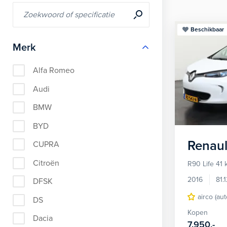
Beschikbaar
Merk
Alfa Romeo
Audi
BMW
BYD
Renaul
CUPRA
Citroën
R90 Life 41
2016
81.
DFSK
airco (au
DS
Kopen
Dacia
7.950,-