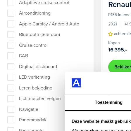
Adaptieve cruise control
Renaul
Airconditioning
R135 Intens
Apple Carplay / Android Auto
2021
41.
achteruit
Bluetooth (telefoon)
Kopen
Cruise control
16.395,-
DAB
Digitaal dashboard
Bekijke
LED verlichting
Leren bekleding
Lichtmetalen velgen
Toestemming
Navigatie
Panoramadak
Deze website maakt gebruik
Parkeerhulp
We gebruiken cookies om cont