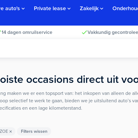
e auto's
Private lease
Zakelijk
Onderhou
14 dagen omruilservice
Vakkundig gecontrolee
iste occasions direct uit vo
ng maken we er een topsport van: het inkopen van alleen de alle
koop selectief te werk te gaan, bieden we je uitsluitend auto’s v
ecificaties en een lage kilometerstand.
ZOE
Filters wissen