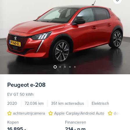
Peugeot
e-208
EV GT 50 kWh
2020
72.036 km
351 km actieradius
Elektrisch
achteruitrijcamera
Apple Carplay/Android Auto
dodehoek
Kopen
Financieren
16.895,-
214,-
p.m.