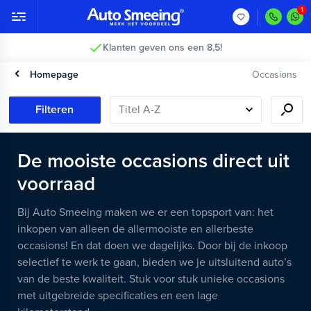
Klanten geven ons een 8,5!
Homepage
Occasions
Filteren
De mooiste occasions direct uit
voorraad
Bij Auto Smeeing maken we er een topsport van: het
inkopen van alleen de allermooiste en allerbeste
occasions! En dat doen we dagelijks. Door bij de inkoop
selectief te werk te gaan, bieden we je uitsluitend auto’s
van de beste kwaliteit. Stuk voor stuk unieke occasions
met uitgebreide specificaties en een lage