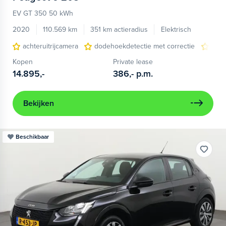
EV GT 350 50 kWh
2020
110.569 km
351 km actieradius
Elektrisch
achteruitrijcamera
dodehoekdetectie met correctie
kuns
Kopen
Private lease
14.895,-
386,-
p.m.
Bekijken
Beschikbaar