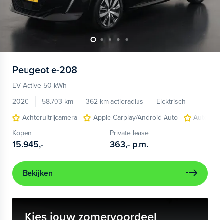
Peugeot
e-208
EV Active 50 kWh
2020
58.703 km
362 km actieradius
Elektrisch
Achteruitrijcamera
Apple Carplay/Android Auto
Autonom
Kopen
Private lease
15.945,-
363,-
p.m.
Bekijken
Kies jouw zomervoordeel