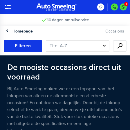
14 dagen omruilservice
Homepage
Occasions
Filteren
De mooiste occasions direct uit
voorraad
Bij Auto Smeeing maken we er een topsport van: het
inkopen van alleen de allermooiste en allerbeste
occasions! En dat doen we dagelijks. Door bij de inkoop
selectief te werk te gaan, bieden we je uitsluitend auto’s
van de beste kwaliteit. Stuk voor stuk unieke occasions
met uitgebreide specificaties en een lage