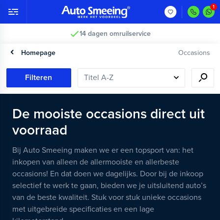
14 dagen omruilservice
Homepage
Occasions
Filteren
De mooiste occasions direct uit
voorraad
Bij Auto Smeeing maken we er een topsport van: het
inkopen van alleen de allermooiste en allerbeste
occasions! En dat doen we dagelijks. Door bij de inkoop
selectief te werk te gaan, bieden we je uitsluitend auto’s
van de beste kwaliteit. Stuk voor stuk unieke occasions
met uitgebreide specificaties en een lage