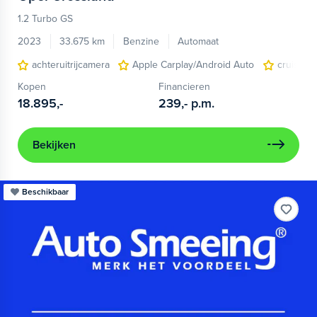
1.2 Turbo GS
2023
33.675 km
Benzine
Automaat
achteruitrijcamera
Apple Carplay/Android Auto
cruise co
Kopen
Financieren
18.895,-
239,-
p.m.
Bekijken
Beschikbaar