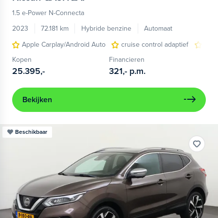
1.5 e-Power N-Connecta
2023
72.181 km
Hybride benzine
Automaat
Apple Carplay/Android Auto
cruise control adaptief
dode
Kopen
Financieren
25.395,-
321,-
p.m.
Bekijken
Beschikbaar