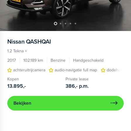
Nissan
QASHQAI
1.2 Tekna +
2017
102.189 km
Benzine
Handgeschakeld
achteruitrijcamera
audio-navigatie full map
dodehoek det
Kopen
Private lease
13.895,-
386,-
p.m.
Bekijken