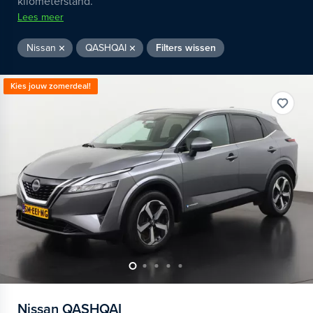
kilometerstand.
Lees meer
Nissan
QASHQAI
Filters wissen
Kies jouw zomerdeal!
Nissan
QASHQAI