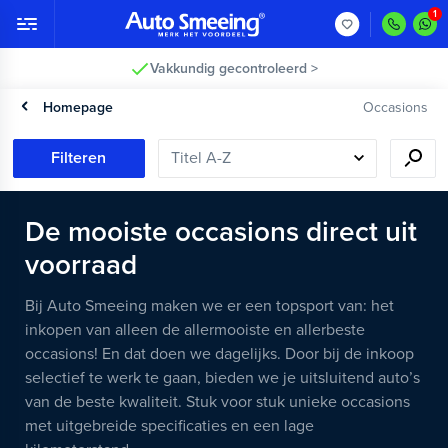
Vakkundig gecontroleerd >
Homepage
Occasions
Filteren
De mooiste occasions direct uit
voorraad
Bij Auto Smeeing maken we er een topsport van: het
inkopen van alleen de allermooiste en allerbeste
occasions! En dat doen we dagelijks. Door bij de inkoop
selectief te werk te gaan, bieden we je uitsluitend auto’s
van de beste kwaliteit. Stuk voor stuk unieke occasions
met uitgebreide specificaties en een lage