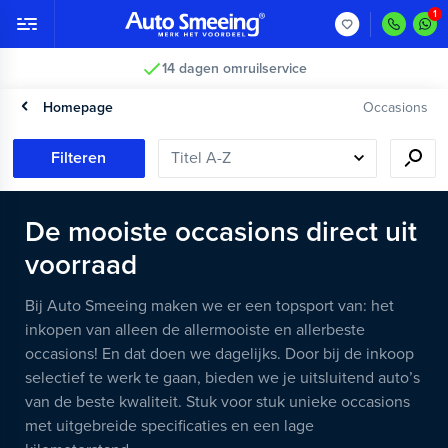
14 dagen omruilservice
Homepage
Occasions
Filteren
De mooiste occasions direct uit
voorraad
Bij Auto Smeeing maken we er een topsport van: het
inkopen van alleen de allermooiste en allerbeste
occasions! En dat doen we dagelijks. Door bij de inkoop
selectief te werk te gaan, bieden we je uitsluitend auto’s
van de beste kwaliteit. Stuk voor stuk unieke occasions
met uitgebreide specificaties en een lage