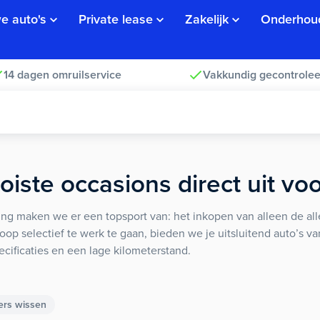
e auto's
Private lease
Zakelijk
Onderhou
14 dagen omruilservice
Vakkundig gecontrolee
iste occasions direct uit vo
ng maken we er een topsport van: het inkopen van alleen de alle
koop selectief te werk te gaan, bieden we je uitsluitend auto’s v
ecificaties en een lage kilometerstand.
ters wissen