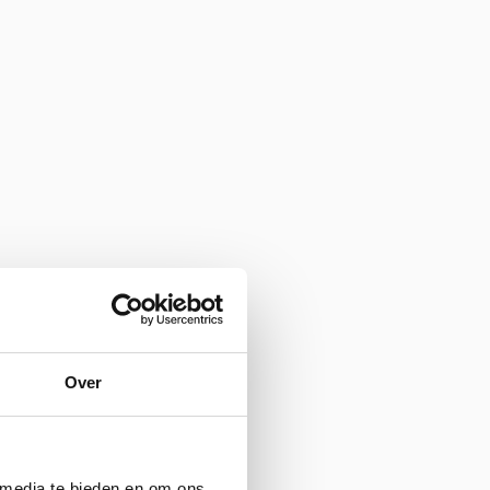
Over
 media te bieden en om ons