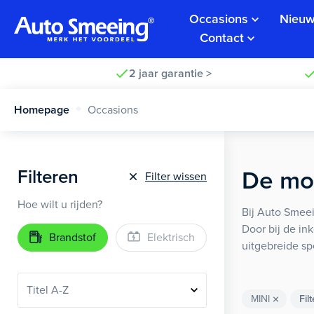
Occasions
Nieuw
Contact
2 jaar garantie >
Homepage
Occasions
Filteren
De moo
Filter wissen
Hoe wilt u rijden?
Bij Auto Smeei
Door bij de in
Brandstof
Elektrisch
uitgebreide sp
MINI
Fil