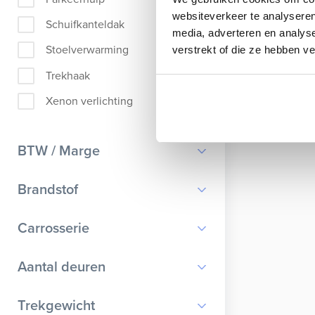
websiteverkeer te analyseren
Schuifkanteldak
media, adverteren en analys
Stoelverwarming
verstrekt of die ze hebben v
Trekhaak
Xenon verlichting
BTW / Marge
BTW
Brandstof
Marge
Benzine
Carrosserie
Diesel
Bestelauto
Aantal deuren
Elektrisch
Cabriolet
Hybride benzine
0
Trekgewicht
Chassis cabine