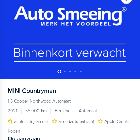
MINI
Countryman
1.5 Cooper Northwood Automaat
2021
55.000 km
Benzine
Automaat
achteruitrijcamera
airco (automatisch)
Apple Carplay/And
Kopen
Op aanvraag