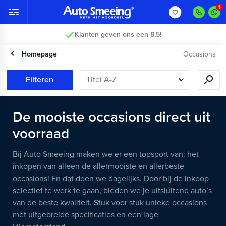
2 jaar garantie >
Homepage
Occasions
Filteren
De mooiste occasions direct uit
voorraad
Bij Auto Smeeing maken we er een topsport van: het
inkopen van alleen de allermooiste en allerbeste
occasions! En dat doen we dagelijks. Door bij de inkoop
selectief te werk te gaan, bieden we je uitsluitend auto’s
van de beste kwaliteit. Stuk voor stuk unieke occasions
met uitgebreide specificaties en een lage