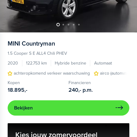
MINI
Countryman
1.5 Cooper S E ALL4 Chili PHEV
2020
122.753 km
Hybride benzine
Automaat
achteropkomend verkeer waarschuwing
airco (automatisch)
Kopen
Financieren
18.895,-
240,-
p.m.
Bekijken
Kies jouw zomervoordeel