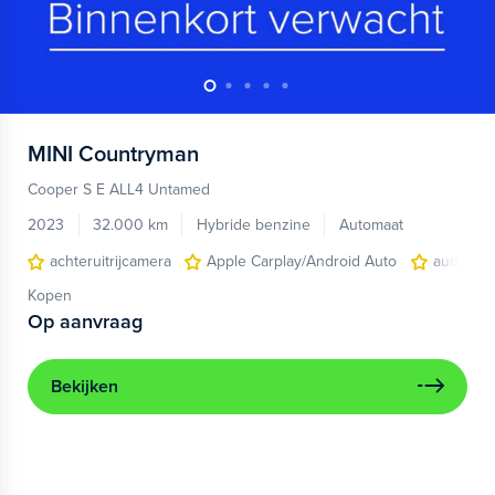
MINI
Countryman
Cooper S E ALL4 Untamed
2023
32.000 km
Hybride benzine
Automaat
achteruitrijcamera
Apple Carplay/Android Auto
audio ins
Kopen
Op aanvraag
Bekijken