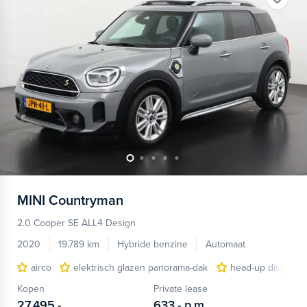
MINI
Countryman
2.0 Cooper SE ALL4 Design
2020
19.789 km
Hybride benzine
Automaat
airco
elektrisch glazen panorama-dak
head-up display
Kopen
Private lease
27.495,-
633,-
p.m.