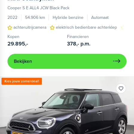
Cooper S E ALL4 JCW Black Pack
2022
54.906 km
Hybride benzine
Automaat
achteruitrijcamera
elektrisch bedienbare achterklep
ele
Kopen
Financieren
29.895,-
378,-
p.m.
Bekijken
Kies jouw zomerdeal!