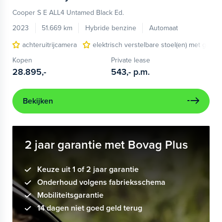
Cooper S E ALL4 Untamed Black Ed.
2023
51.669 km
Hybride benzine
Automaat
achteruitrijcamera
elektrisch verstelbare stoel(en) met gehe
Kopen
Private lease
28.895,-
543,-
p.m.
Bekijken
2 jaar garantie met Bovag Plus
Keuze uit 1 of 2 jaar garantie
Onderhoud volgens fabrieksschema
Mobiliteitsgarantie
14 dagen niet goed geld terug