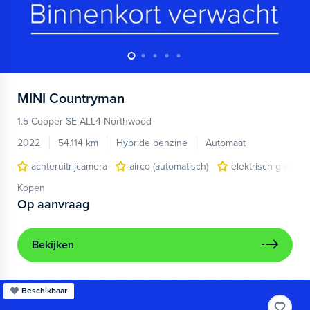
MINI
Countryman
1.5 Cooper SE ALL4 Northwood
2022
54.114 km
Hybride benzine
Automaat
achteruitrijcamera
airco (automatisch)
elektrisch glazen
Kopen
Op aanvraag
Bekijken
Beschikbaar