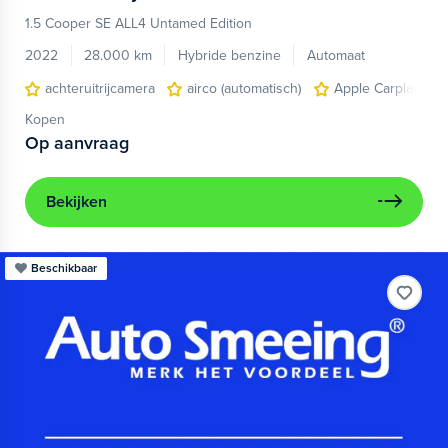
1.5 Cooper SE ALL4 Untamed Edition
2022
28.000 km
Hybride benzine
Automaat
achteruitrijcamera
airco (automatisch)
Apple Carplay/And
Kopen
Op aanvraag
Bekijken
Beschikbaar