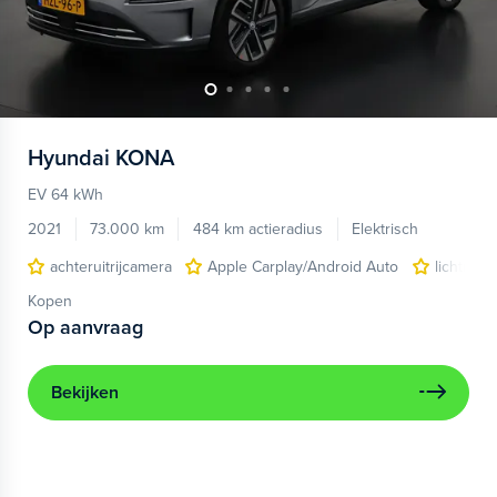
Hyundai
KONA
EV 64 kWh
2021
73.000 km
484 km actieradius
Elektrisch
achteruitrijcamera
Apple Carplay/Android Auto
lichtmeta
Kopen
Op aanvraag
Bekijken