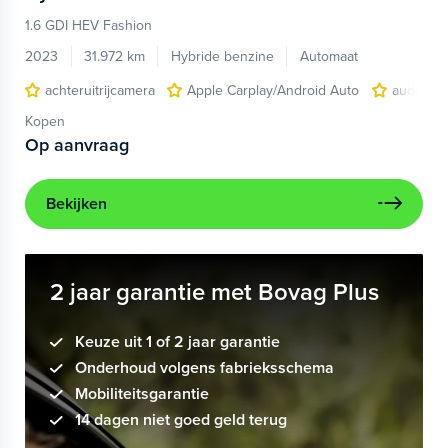
1.6 GDI HEV Fashion
2023
31.972 km
Hybride benzine
Automaat
achteruitrijcamera
Apple Carplay/Android Auto
audio ins
Kopen
Op aanvraag
Bekijken
2 jaar garantie met Bovag Plus
Keuze uit 1 of 2 jaar garantie
Onderhoud volgens fabrieksschema
Mobiliteitsgarantie
14 dagen niet goed geld terug