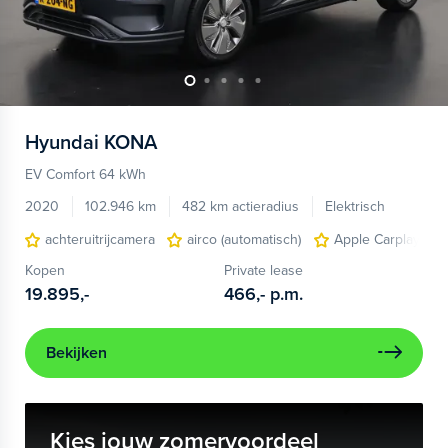
Hyundai
KONA
EV Comfort 64 kWh
2020
102.946 km
482 km actieradius
Elektrisch
achteruitrijcamera
airco (automatisch)
Apple Carplay/And
Kopen
Private lease
19.895,-
466,-
p.m.
Bekijken
Kies jouw zomervoordeel