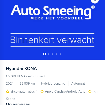
Hyundai
KONA
1.6 GDI HEV Comfort Smart
2024
35.939 km
Hybride benzine
Automaat
airco (automatisch)
Apple Carplay/Android Auto
lichtmet
Kopen
Op aanvraag