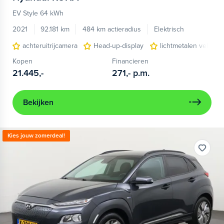
EV Style 64 kWh
2021
92.181 km
484 km actieradius
Elektrisch
achteruitrijcamera
Head-up-display
lichtmetalen velgen 
Kopen
Financieren
21.445,-
271,-
p.m.
Bekijken
Kies jouw zomerdeal!