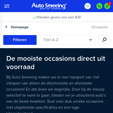
Klanten geven ons een 8,5!
Homepage
Occasions
Filteren
De mooiste occasions direct uit
voorraad
Bij Auto Smeeing maken we er een topsport van: het
inkopen van alleen de allermooiste en allerbeste
occasions! En dat doen we dagelijks. Door bij de inkoop
selectief te werk te gaan, bieden we je uitsluitend auto’s
van de beste kwaliteit. Stuk voor stuk unieke occasions
met uitgebreide specificaties en een lage