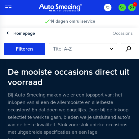
14 dagen omruilservice
Homepage
Occasions
Filteren
De mooiste occasions direct uit
voorraad
Bij Auto Smeeing maken we er een topsport van: het
inkopen van alleen de allermooiste en allerbeste
occasions! En dat doen we dagelijks. Door bij de inkoop
selectief te werk te gaan, bieden we je uitsluitend auto’s
van de beste kwaliteit. Stuk voor stuk unieke occasions
met uitgebreide specificaties en een lage