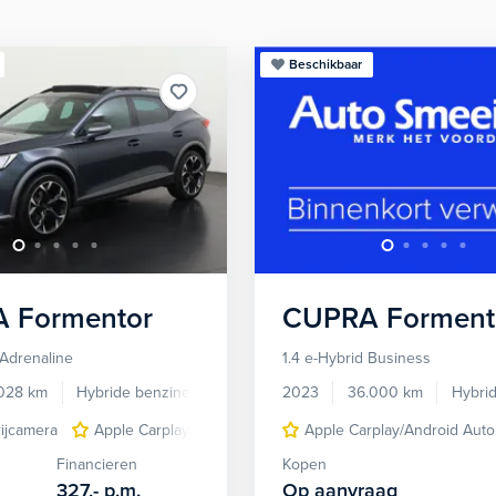
Beschikbaar
A
Formentor
CUPRA
Forment
 Adrenaline
1.4 e-Hybrid Business
028 km
Hybride benzine
Automaat
2023
36.000 km
Hybri
rijcamera
Apple Carplay/Android Auto
Apple Carplay/Android Auto
cruise control adaptief
Financieren
Kopen
327,-
p.m.
Op aanvraag