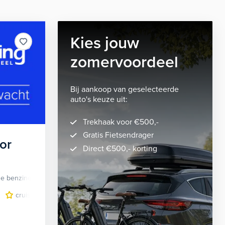
Kies jouw
zomervoordeel
Bij aankoop van geselecteerde
auto's keuze uit:
Trekhaak voor €500,-
Gratis Fietsendrager
or
Direct €500,- korting
de benzine
Automaat
dodehoek detectie
cruise control adaptief
draadloze telefoonlader
full-LED koplampen
Elektrisch verst
keyless entry