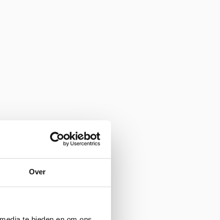
Over
 media te bieden en om ons