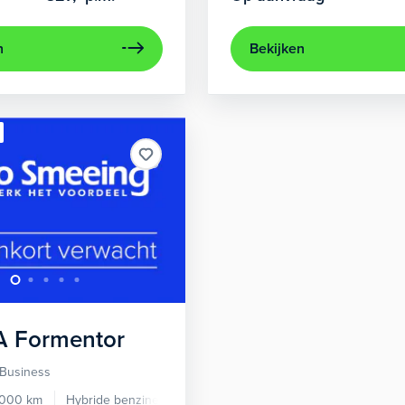
n
Bekijken
A
Formentor
 Business
.000 km
Hybride benzine
Automaat