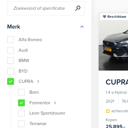
Beschikbaar
Merk
Alfa Romeo
Audi
BMW
BYD
CUPR
CUPRA
3
Born
1.4 e-Hybrid
2021
76.
Formentor
3
achteruit
Leon Sportstourer
Kopen
Terramar
25.895,-