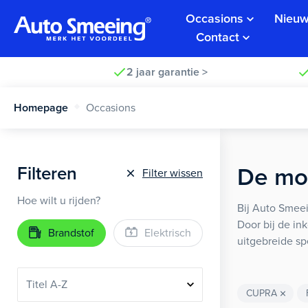
Occasions
Nieuw
Contact
2 jaar garantie >
Homepage
Occasions
Filteren
De moo
Filter wissen
Hoe wilt u rijden?
Bij Auto Smeei
Door bij de in
Brandstof
Elektrisch
uitgebreide sp
CUPRA