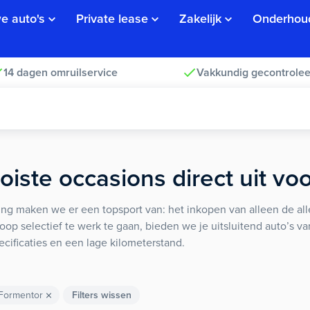
e auto's
Private lease
Zakelijk
Onderhou
14 dagen omruilservice
Vakkundig gecontrolee
iste occasions direct uit vo
ng maken we er een topsport van: het inkopen van alleen de alle
koop selectief te werk te gaan, bieden we je uitsluitend auto’s v
ecificaties en een lage kilometerstand.
Formentor
Filters wissen