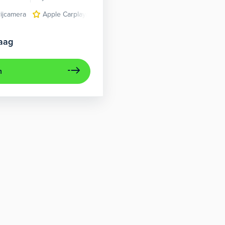
rijcamera
Apple Carplay/Android Auto
cruise control adaptief
aag
n