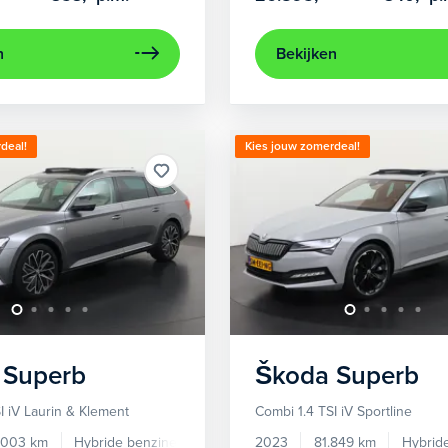
n
Bekijken
deal!
Kies jouw zomerdeal!
Superb
Škoda
Superb
I iV Laurin & Klement
Combi 1.4 TSI iV Sportline
.003 km
Hybride benzine
Automaat
2023
81.849 km
Hybrid