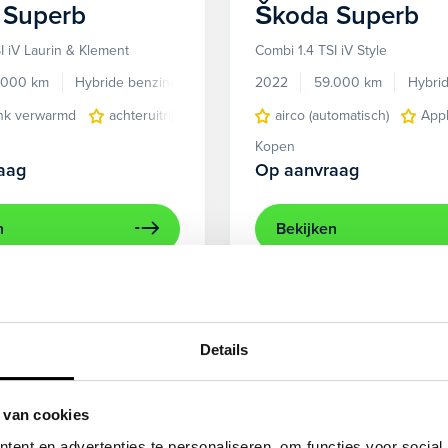
Superb
Škoda
Superb
I iV Laurin & Klement
Combi 1.4 TSI iV Style
.000 km
Hybride benzine
Automaat
2022
59.000 km
Hybri
nk verwarmd
achteruitrijcamera
Apple Carplay/Android Auto
airco (automatisch)
Appl
Kopen
aag
Op aanvraag
n
Bekijken
Details
 van cookies
ent en advertenties te personaliseren, om functies voor social