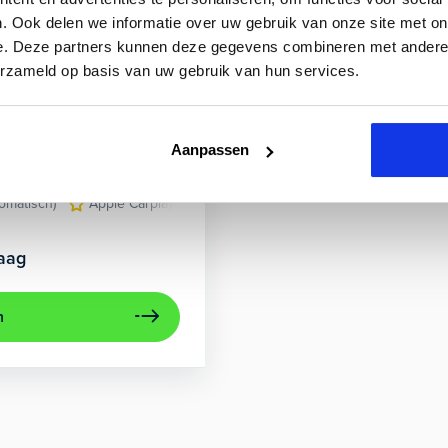
. Ook delen we informatie over uw gebruik van onze site met on
e. Deze partners kunnen deze gegevens combineren met andere i
erzameld op basis van uw gebruik van hun services.
Superb
I iV Business Edition
Aanpassen
.000 km
Hybride benzine
Automaat
tomatisch)
Apple Carplay/Android Auto
lichtmetalen velgen 16"
aag
n