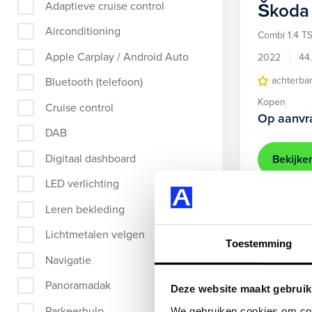
Adaptieve cruise control
Škoda
Airconditioning
Combi 1.4 TS
Apple Carplay / Android Auto
2022
44
achterba
Bluetooth (telefoon)
Kopen
Cruise control
Op aanvr
DAB
Digitaal dashboard
Bekijke
LED verlichting
Leren bekleding
Beschikbaar
Lichtmetalen velgen
Toestemming
Navigatie
Panoramadak
Deze website maakt gebruik
Parkeerhulp
We gebruiken cookies om cont