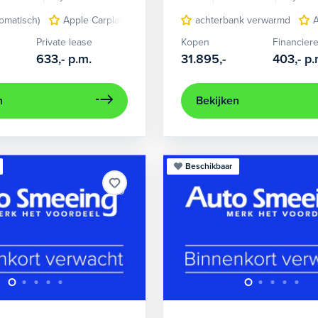
tomatisch)
Apple Carplay/Android Auto
achterbank verwarmd
elektrisch glazen panor
Private lease
Kopen
Financier
633,-
p.m.
31.895,-
403,-
p.
n
Bekijken
Beschikbaar