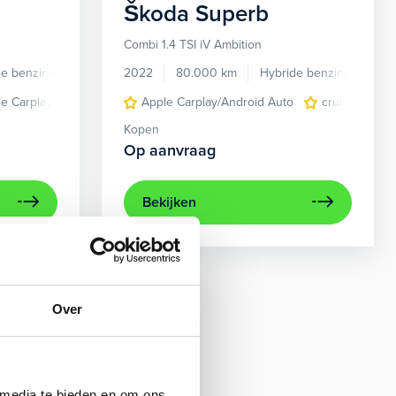
Škoda
Superb
Combi 1.4 TSI iV Ambition
de benzine
Automaat
2022
80.000 km
Hybride benzine
Aut
e Carplay/Android Auto
Canton Sound
cruise control adaptief
Apple Carplay/Android Auto
lichtmetalen velgen 17"
dodehoek detectie
navigatiesystee
cruise contro
Kopen
Op aanvraag
Bekijken
Over
 media te bieden en om ons