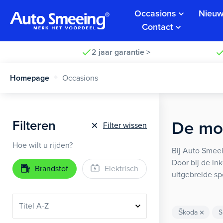
Occasions
Nieuw
Contact
2 jaar garantie >
Homepage
Occasions
Filteren
De moo
Filter wissen
Hoe wilt u rijden?
Bij Auto Smeei
Door bij de in
Brandstof
Elektrisch
uitgebreide sp
Škoda
S