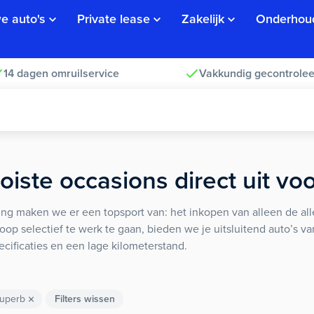
e auto's
Private lease
Zakelijk
Onderhou
14 dagen omruilservice
Vakkundig gecontrolee
iste occasions direct uit vo
ng maken we er een topsport van: het inkopen van alleen de alle
koop selectief te werk te gaan, bieden we je uitsluitend auto’s v
ecificaties en een lage kilometerstand.
uperb
Filters wissen