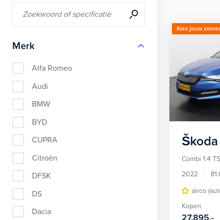
Kies jouw zomer
Merk
Alfa Romeo
Audi
BMW
BYD
Škoda
CUPRA
Citroën
Combi 1.4 TS
2022
81
DFSK
airco (au
DS
Kopen
Dacia
27.895,-