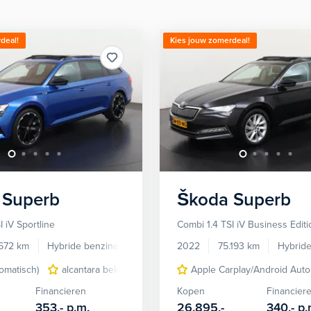
deal!
Kies jouw zomerdeal!
Superb
Škoda
Superb
I iV Sportline
Combi 1.4 TSI iV Business Editi
.672 km
Hybride benzine
Automaat
2022
75.193 km
Hybrid
tomatisch)
alcantara bekleding
Apple Carplay/Android Auto
Apple Carplay/Android Auto
Financieren
Kopen
Financier
353,-
p.m.
26.895,-
340,-
p.