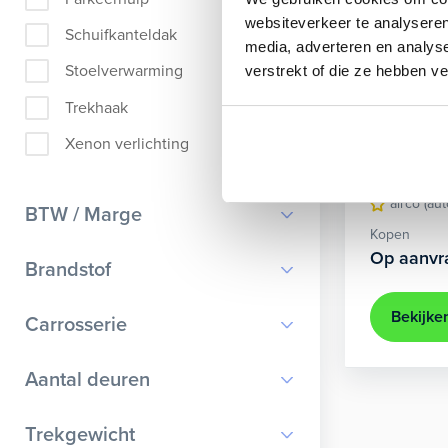
websiteverkeer te analyseren
Schuifkanteldak
media, adverteren en analys
Stoelverwarming
verstrekt of die ze hebben v
Škoda
Trekhaak
Combi 1.4 TS
Xenon verlichting
2023
58
airco (au
BTW / Marge
Kopen
Op aanvr
BTW
Brandstof
Marge
Benzine
Bekijke
Carrosserie
Diesel
Bestelauto
Aantal deuren
Elektrisch
Cabriolet
Hybride benzine
0
Trekgewicht
Chassis cabine