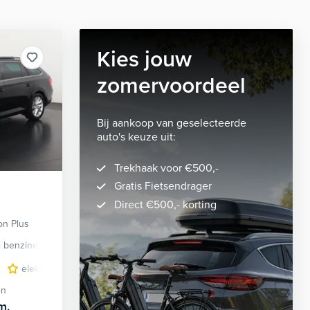
Kies jouw
zomervoordeel
Bij aankoop van geselecteerde
auto's keuze uit:
Trekhaak voor €500,-
Gratis Fietsendrager
Direct €500,- korting
on Plus
e benzine
Automaat
elektrisch glazen panorama-dak
elektrisch glazen panorama-dak
lichtmetalen velgen 18"
elektrisch verstelb. bestuurd
navigat
en
m.