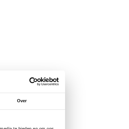
Over
 media te bieden en om ons