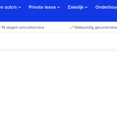
e auto's
Private lease
Zakelijk
Onderhou
14 dagen omruilservice
Vakkundig gecontrolee