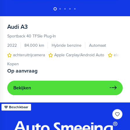
Audi
A3
Sportback 40 TFSIe Plug-In
2022
84.000 km
Hybride benzine
Automaat
achteruitrijcamera
Apple Carplay/Android Auto
electroni
Kopen
Op aanvraag
Bekijken
Beschikbaar