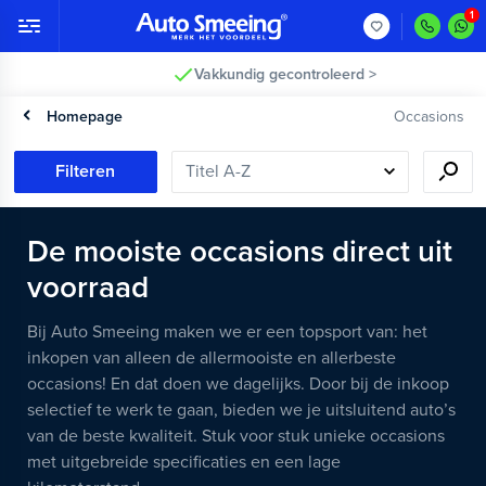
Vakkundig gecontroleerd >
Homepage
Occasions
Filteren
De mooiste occasions direct uit
voorraad
Bij Auto Smeeing maken we er een topsport van: het
inkopen van alleen de allermooiste en allerbeste
occasions! En dat doen we dagelijks. Door bij de inkoop
selectief te werk te gaan, bieden we je uitsluitend auto’s
van de beste kwaliteit. Stuk voor stuk unieke occasions
met uitgebreide specificaties en een lage