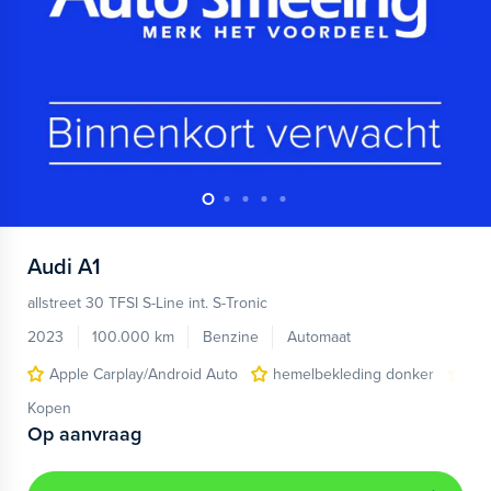
Audi
A1
allstreet 30 TFSI S-Line int. S-Tronic
2023
100.000 km
Benzine
Automaat
Apple Carplay/Android Auto
hemelbekleding donker
lic
Kopen
Op aanvraag