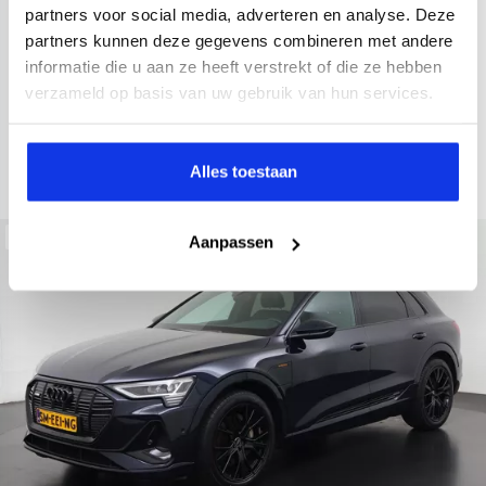
2022
34.998 km
437 km actieradius
Elektrisch
partners voor social media, adverteren en analyse. Deze
partners kunnen deze gegevens combineren met andere
electronic climate controle
elektrisch glazen panorama-dak
informatie die u aan ze heeft verstrekt of die ze hebben
Kopen
Private lease
verzameld op basis van uw gebruik van hun services.
36.895,-
793,-
p.m.
Bekijken
Alles toestaan
Beschikbaar
Aanpassen