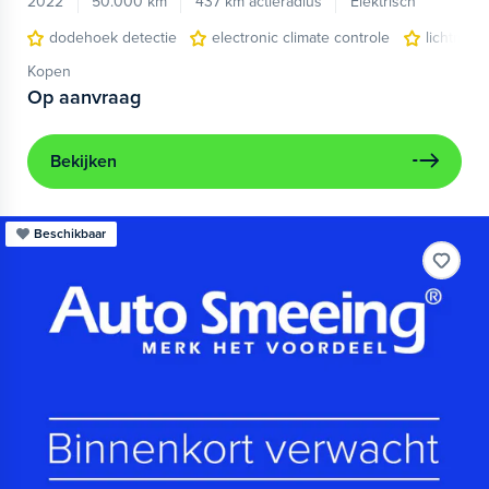
2022
50.000 km
437 km actieradius
Elektrisch
dodehoek detectie
electronic climate controle
lichtmeta
Kopen
Op aanvraag
Bekijken
Beschikbaar