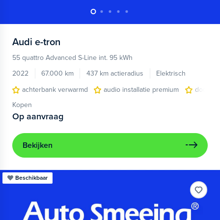
Audi
e-tron
55 quattro Advanced S-Line int. 95 kWh
2022
67.000 km
437 km actieradius
Elektrisch
achterbank verwarmd
audio installatie premium
dodehoe
Kopen
Op aanvraag
Bekijken
Beschikbaar