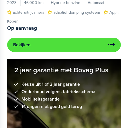
2023
46.000 km
Hybride benzine
Automaat
achteruitrijcamera
adaptief demping systeem
Apple Car
Kopen
Op aanvraag
Bekijken
2 jaar garantie met Bovag Plus
Keuze uit 1 of 2 jaar garantie
Onderhoud volgens fabrieksschema
Mobiliteitsgarantie
14 dagen niet goed geld terug