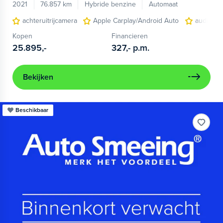
2021
76.857 km
Hybride benzine
Automaat
achteruitrijcamera
Apple Carplay/Android Auto
audio ins
Kopen
Financieren
25.895,-
327,-
p.m.
Bekijken
Beschikbaar