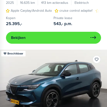
2025
16.635 km
413 km actieradius
Elektrisch
Apple Carplay/Android Auto
cruise control adaptief
LED
Kopen
Private lease
25.395,-
543,-
p.m.
Bekijken
Beschikbaar