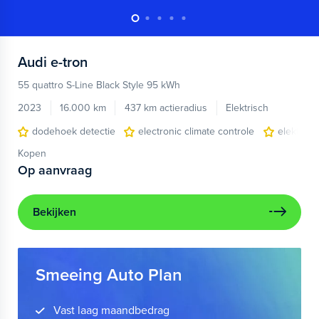
Audi
e-tron
55 quattro S-Line Black Style 95 kWh
2023
16.000 km
437 km actieradius
Elektrisch
dodehoek detectie
electronic climate controle
elektris
Kopen
Op aanvraag
Bekijken
Smeeing Auto Plan
Vast laag maandbedrag