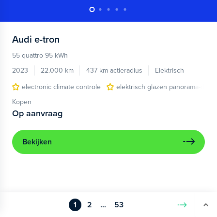
Audi
e-tron
55 quattro 95 kWh
2023
22.000 km
437 km actieradius
Elektrisch
electronic climate controle
elektrisch glazen panorama-dak
Kopen
Op aanvraag
Bekijken
1
2
...
53
Volgende