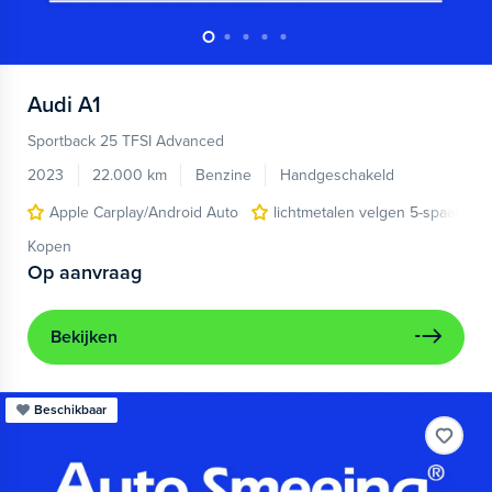
Audi
A1
Sportback 25 TFSI Advanced
2023
22.000 km
Benzine
Handgeschakeld
Apple Carplay/Android Auto
lichtmetalen velgen 5-spaaks 17
Kopen
Op aanvraag
Bekijken
Beschikbaar