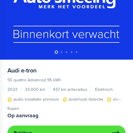
Audi
e-tron
55 quattro Advanced 95 kWh
2023
33.000 km
437 km actieradius
Elektrisch
audio installatie premium
dodehoek detectie
electronic 
Kopen
Op aanvraag