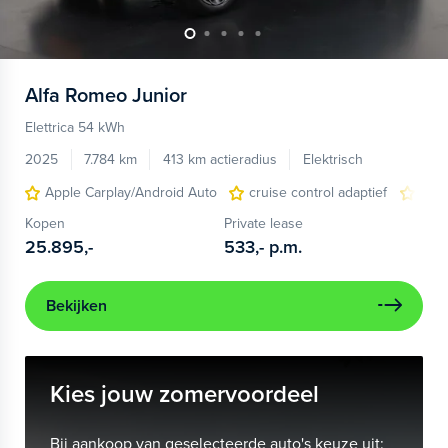
Alfa Romeo
Junior
Elettrica 54 kWh
2025
7.784 km
413 km actieradius
Elektrisch
Apple Carplay/Android Auto
cruise control adaptief
LED
Kopen
Private lease
25.895,-
533,-
p.m.
Bekijken
Kies jouw zomervoordeel
Bij aankoop van geselecteerde auto's keuze uit: