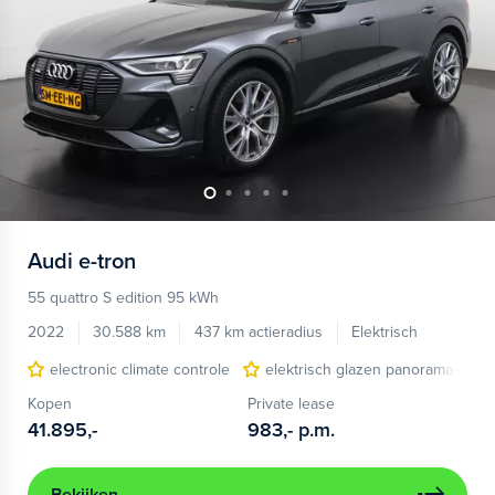
Audi
e-tron
55 quattro S edition 95 kWh
2022
30.588 km
437 km actieradius
Elektrisch
electronic climate controle
elektrisch glazen panorama-dak
Kopen
Private lease
41.895,-
983,-
p.m.
Bekijken