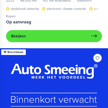
2023
48.000 km
437 km actieradius
Elektrisch
dodehoek detectie
electronic climate controle
elektris
Kopen
Op aanvraag
Bekijken
Beschikbaar