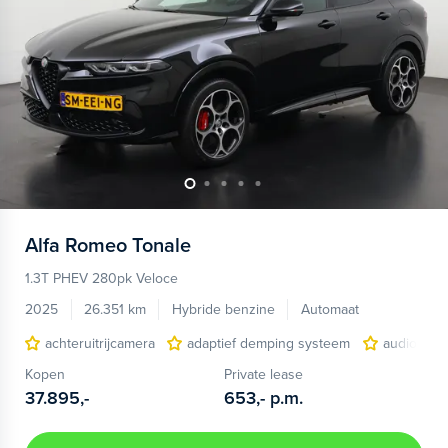
Alfa Romeo
Tonale
1.3T PHEV 280pk Veloce
2025
26.351 km
Hybride benzine
Automaat
achteruitrijcamera
adaptief demping systeem
audio inst
Kopen
Private lease
37.895,-
653,-
p.m.