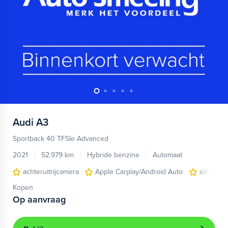
Audi
A3
Sportback 40 TFSIe Advanced
2021
52.979 km
Hybride benzine
Automaat
achteruitrijcamera
Apple Carplay/Android Auto
electroni
Kopen
Op aanvraag