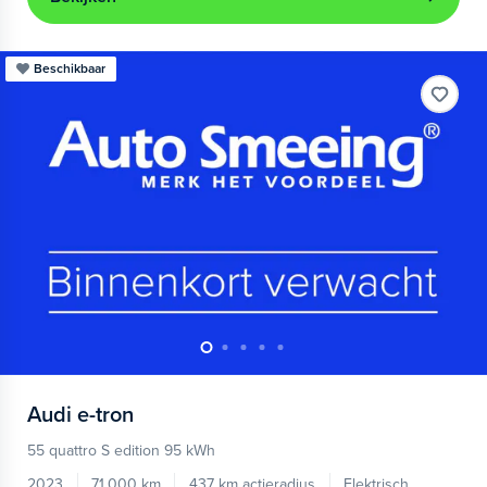
Beschikbaar
Audi
e-tron
55 quattro S edition 95 kWh
2023
71.000 km
437 km actieradius
Elektrisch