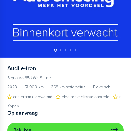
Audi
e-tron
S quattro 95 kWh S-Line
2023
51.000 km
368 km actieradius
Elektrisch
achterbank verwarmd
electronic climate controle
elektr
Kopen
Op aanvraag
Bekijken