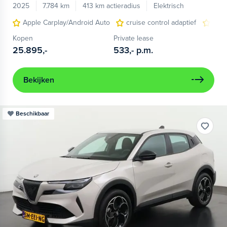
2025
7.784 km
413 km actieradius
Elektrisch
Apple Carplay/Android Auto
cruise control adaptief
LED
Kopen
Private lease
25.895,-
533,-
p.m.
Bekijken
Beschikbaar