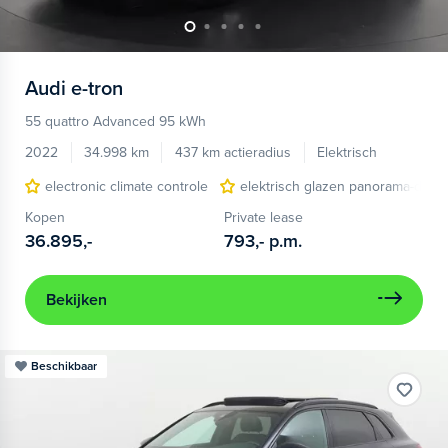
Audi
e-tron
55 quattro Advanced 95 kWh
2022
34.998 km
437 km actieradius
Elektrisch
electronic climate controle
elektrisch glazen panorama-dak
Kopen
Private lease
36.895,-
793,-
p.m.
Bekijken
Beschikbaar