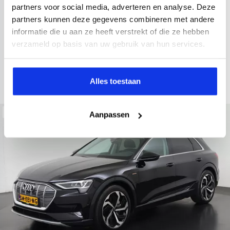
2021
52.979 km
Hybride benzine
Automaat
partners voor social media, adverteren en analyse. Deze
partners kunnen deze gegevens combineren met andere
achteruitrijcamera
Apple Carplay/Android Auto
electroni
informatie die u aan ze heeft verstrekt of die ze hebben
Kopen
verzameld op basis van uw gebruik van hun services.
Op aanvraag
Bekijken
Alles toestaan
Beschikbaar
Aanpassen