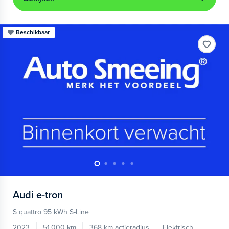
Beschikbaar
Audi
e-tron
S quattro 95 kWh S-Line
2023
51.000 km
368 km actieradius
Elektrisch