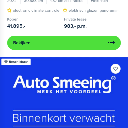
2022
30.588 km
437 km actieradius
Elektrisch
electronic climate controle
elektrisch glazen panorama-dak
Kopen
Private lease
41.895,-
983,-
p.m.
Bekijken
Beschikbaar