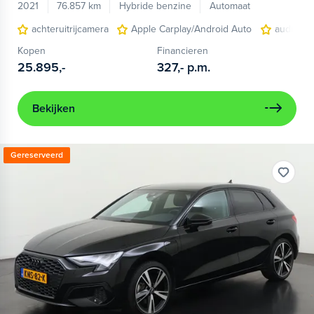
2021
76.857 km
Hybride benzine
Automaat
achteruitrijcamera
Apple Carplay/Android Auto
audio ins
Kopen
Financieren
25.895,-
327,-
p.m.
Bekijken
Gereserveerd