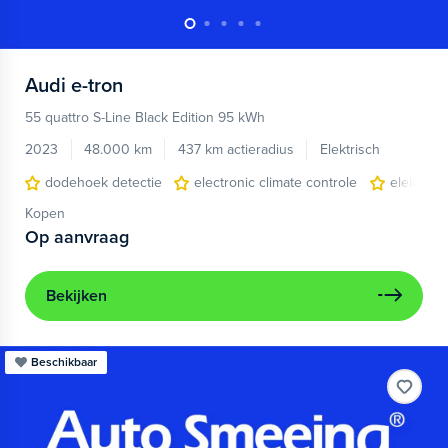
Audi
e-tron
55 quattro S-Line Black Edition 95 kWh
2023
48.000 km
437 km actieradius
Elektrisch
dodehoek detectie
electronic climate controle
elektris
Kopen
Op aanvraag
Bekijken
Beschikbaar