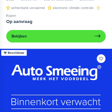
achterbank verwarmd
electronic climate controle
elektr
Kopen
Op aanvraag
Bekijken
Beschikbaar