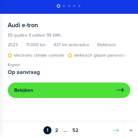
Audi
e-tron
55 quattro S edition 95 kWh
2023
71.000 km
437 km actieradius
Elektrisch
electronic climate controle
elektrisch glazen panorama-dak
Kopen
Op aanvraag
Bekijken
1
2
...
52
Volgende