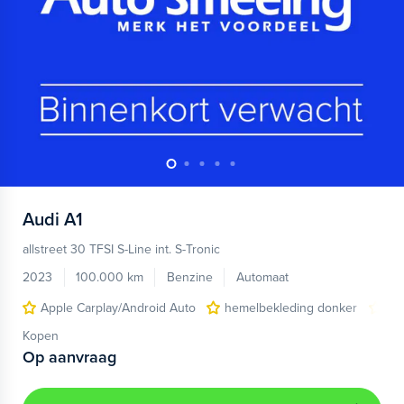
Audi
A1
allstreet 30 TFSI S-Line int. S-Tronic
2023
100.000 km
Benzine
Automaat
Apple Carplay/Android Auto
hemelbekleding donker
lic
Kopen
Op aanvraag