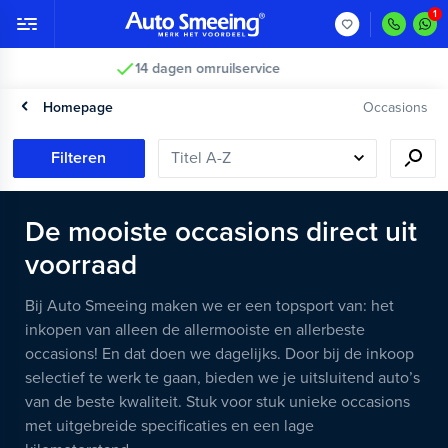
Vakkundig gecontroleerd >
Homepage
Occasions
Filteren
De mooiste occasions direct uit
voorraad
Bij Auto Smeeing maken we er een topsport van: het
inkopen van alleen de allermooiste en allerbeste
occasions! En dat doen we dagelijks. Door bij de inkoop
selectief te werk te gaan, bieden we je uitsluitend auto’s
van de beste kwaliteit. Stuk voor stuk unieke occasions
met uitgebreide specificaties en een lage