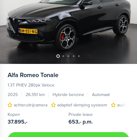
Alfa Romeo
Tonale
1.3T PHEV 280pk Veloce
2025
26.351 km
Hybride benzine
Automaat
achteruitrijcamera
adaptief demping systeem
audio inst
Kopen
Private lease
37.895,-
653,-
p.m.