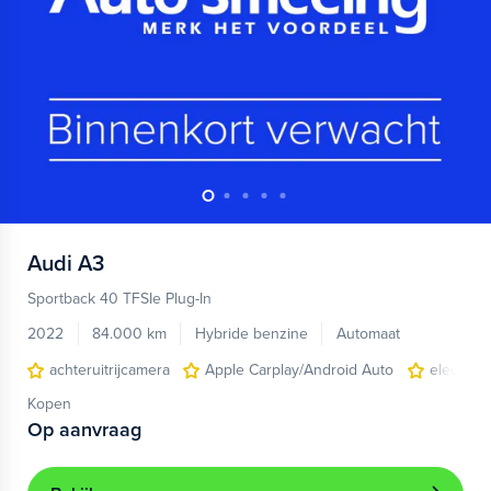
Audi
A3
Sportback 40 TFSIe Plug-In
2022
84.000 km
Hybride benzine
Automaat
achteruitrijcamera
Apple Carplay/Android Auto
electroni
Kopen
Op aanvraag