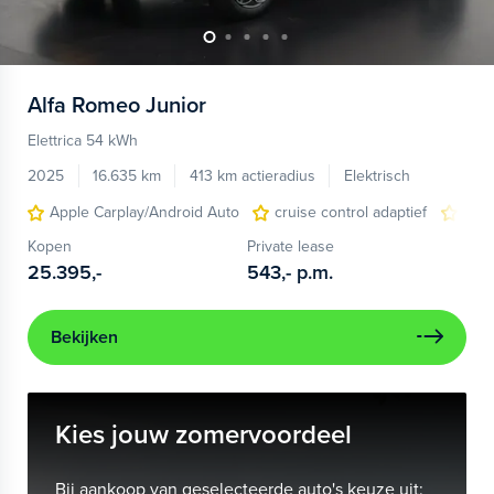
Alfa Romeo
Junior
Elettrica 54 kWh
2025
16.635 km
413 km actieradius
Elektrisch
Apple Carplay/Android Auto
cruise control adaptief
LED
Kopen
Private lease
25.395,-
543,-
p.m.
Bekijken
Kies jouw zomervoordeel
Bij aankoop van geselecteerde auto's keuze uit: