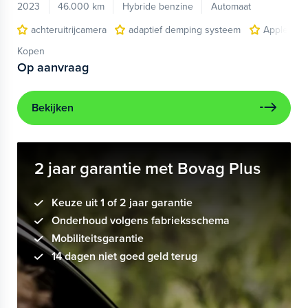
2023
46.000 km
Hybride benzine
Automaat
achteruitrijcamera
adaptief demping systeem
Apple Car
Kopen
Op aanvraag
Bekijken
2 jaar garantie met Bovag Plus
Keuze uit 1 of 2 jaar garantie
Onderhoud volgens fabrieksschema
Mobiliteitsgarantie
14 dagen niet goed geld terug