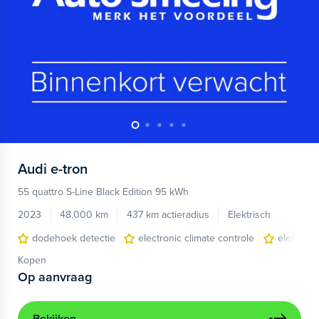
Audi
e-tron
55 quattro S-Line Black Edition 95 kWh
2023
48.000 km
437 km actieradius
Elektrisch
dodehoek detectie
electronic climate controle
elektris
Kopen
Op aanvraag