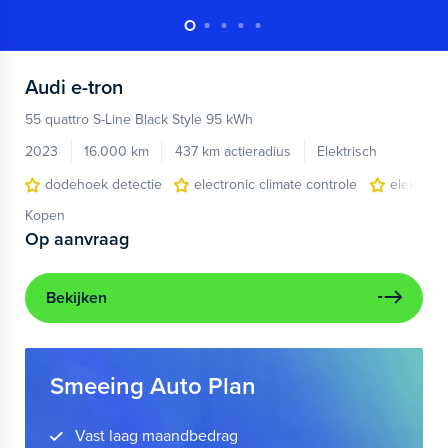
Audi
e-tron
55 quattro S-Line Black Style 95 kWh
2023
16.000 km
437 km actieradius
Elektrisch
dodehoek detectie
electronic climate controle
elektris
Kopen
Op aanvraag
Bekijken
Smeeing Auto Plan
Vast laag maandbedrag