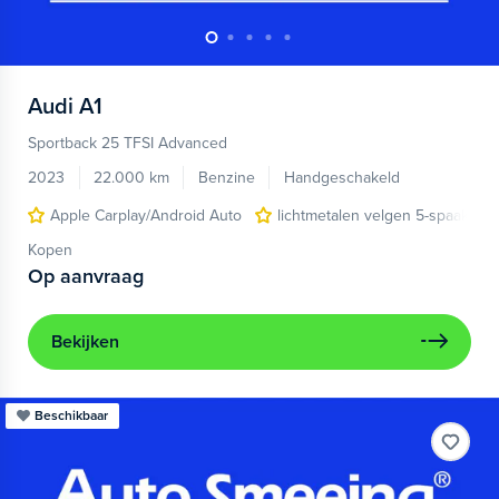
Audi
A1
Sportback 25 TFSI Advanced
2023
22.000 km
Benzine
Handgeschakeld
Apple Carplay/Android Auto
lichtmetalen velgen 5-spaaks 17
Kopen
Op aanvraag
Bekijken
Beschikbaar