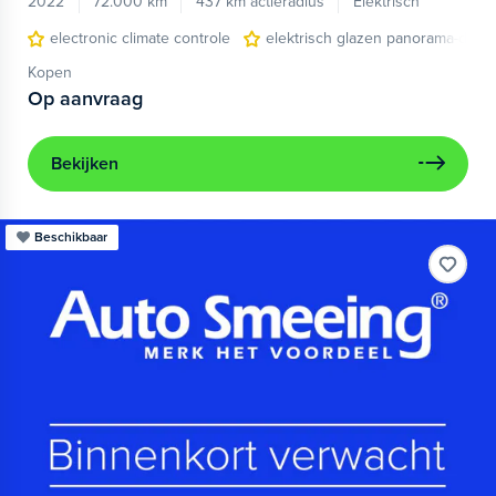
2022
72.000 km
437 km actieradius
Elektrisch
electronic climate controle
elektrisch glazen panorama-dak
Kopen
Op aanvraag
Bekijken
Beschikbaar