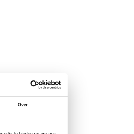
Over
 media te bieden en om ons