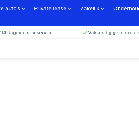
e auto's
Private lease
Zakelijk
Onderhou
14 dagen omruilservice
Vakkundig gecontrolee