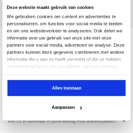
Wanneer je foto’s meestuurt ontvang je op
Deze website maakt gebruik van cookies
maandag tot en met vrijdag binnen enkele uren
We gebruiken cookies om content en advertenties te
een voorstel.
personaliseren, om functies voor social media te bieden
en om ons websiteverkeer te analyseren. Ook delen we
informatie over uw gebruik van onze site met onze
Veelgestelde vragen
partners voor social media, adverteren en analyse. Deze
partners kunnen deze gegevens combineren met andere
Wanneer kan ik een proefrit maken?
informatie die u aan ze heeft verstrekt of die ze hebben
verzameld op basis van uw gebruik van hun services.
Kan ik een auto reserveren?
Alles toestaan
Hoe weet ik of deze auto nog beschikbaar is?
Aanpassen
Wat zit er allemaal in jullie Bovag Plus afleverpakket?