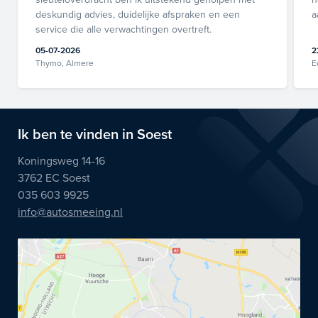
deskundig advies, duidelijke afspraken en een
a
service die alle verwachtingen overtreft.
05-07-2026
2
Thymo, Almere
E
Ik ben te vinden in Soest
Koningsweg 14-16
3762 EC Soest
035 603 9925
info@autosmeeing.nl