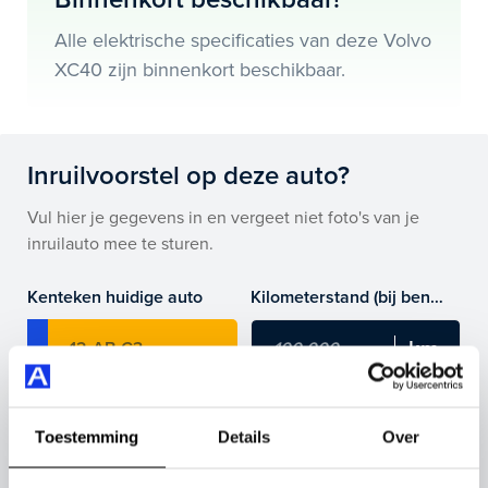
Je koopt hem voor € 0,- maar je kan deze Volvo XC40
Alle elektrische specificaties van deze Volvo
ook bij ons financieren of leasen.
XC40 zijn binnenkort beschikbaar.
Maak snel een afspraak in de showroom of bestel hem
direct online.
Inruilvoorstel op deze auto?
Vul hier je gegevens in en vergeet niet foto's van je
inruilauto mee te sturen.
Kenteken huidige auto
Kilometerstand (bij benadering)
Inruilvoorstel aanvragen
Toestemming
Details
Over