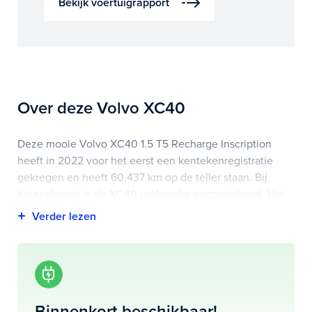
Bekijk voertuigrapport
Over deze Volvo XC40
Deze mooie Volvo XC40 1.5 T5 Recharge Inscription
heeft in 2022 voor het eerst een kentekenregistratie
gekregen en heeft 60.437 km op de teller staan. Bij
binnenkomst is de XC40 vakkundig gecontroleerd. Het
voertuigrapport is op deze pagina bij onderhoud en
historie te downloaden.
Highlights van deze Volvo zijn onder andere
achteruitrijcamera, apple carplay/android auto, electronic
climate controle en nog veel meer.
Binnenkort beschikbaar!