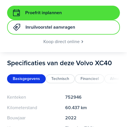
Proefrit inplannen
Inruilvoorstel aanvragen
Koop direct online
Specificaties van deze Volvo XC40
Basisgegevens
Technisch
Financieel
Afmeting
Kenteken
752946
Kilometerstand
60.437 km
Bouwjaar
2022