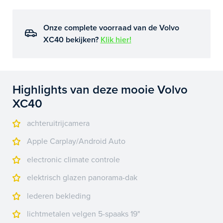
Onze complete voorraad van de Volvo
XC40 bekijken?
Klik hier!
Highlights van deze mooie Volvo
XC40
achteruitrijcamera
Apple Carplay/Android Auto
electronic climate controle
elektrisch glazen panorama-dak
lederen bekleding
lichtmetalen velgen 5-spaaks 19"