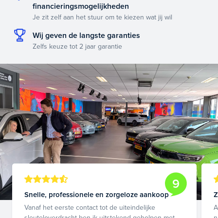
financieringsmogelijkheden
Je zit zelf aan het stuur om te kiezen wat jij wil
Wij geven de langste garanties
Zelfs keuze tot 2 jaar garantie
9
Snelle, professionele en zorgeloze aankoop
Z
Vanaf het eerste contact tot de uiteindelijke
A
sleuteloverdracht ben ik uitstekend geholpen met
n