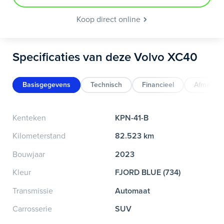
Koop direct online
Specificaties van deze Volvo XC40
Basisgegevens
Technisch
Financieel
Afmeting
Kenteken
KPN-41-B
Kilometerstand
82.523 km
Bouwjaar
2023
Kleur
FJORD BLUE (734)
Transmissie
Automaat
Carrosserie
SUV