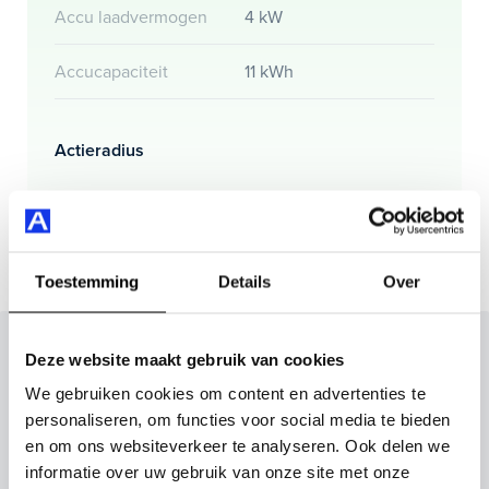
Accu laadvermogen
4 kW
Accucapaciteit
11 kWh
Actieradius
Actieradius (WLTP)
46 km
Toestemming
Details
Over
Inruilvoorstel op deze auto?
Deze website maakt gebruik van cookies
We gebruiken cookies om content en advertenties te
Vul hier je gegevens in en vergeet niet foto's van je
personaliseren, om functies voor social media te bieden
inruilauto mee te sturen.
en om ons websiteverkeer te analyseren. Ook delen we
informatie over uw gebruik van onze site met onze
Kenteken huidige auto
Kilometerstand (bij benadering)