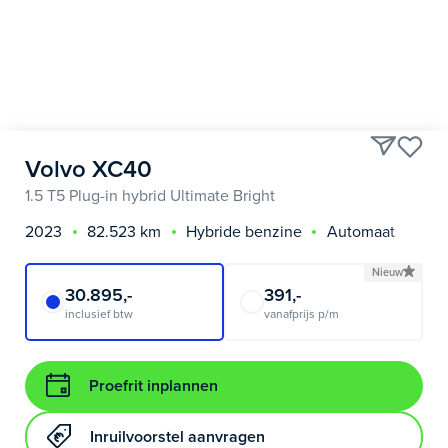
Volvo XC40
1.5 T5 Plug-in hybrid Ultimate Bright
2023
82.523 km
Hybride benzine
Automaat
Nieuw
30.895,-
391,-
inclusief btw
vanafprijs p/m
Proefrit inplannen
Inruilvoorstel aanvragen