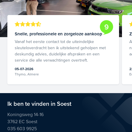
9
Snelle, professionele en zorgeloze aankoop
Z
Vanaf het eerste contact tot de uiteindelijke
A
sleuteloverdracht ben ik uitstekend geholpen met
n
deskundig advies, duidelijke afspraken en een
a
service die alle verwachtingen overtreft.
05-07-2026
2
Thymo, Almere
E
Ik ben te vinden in Soest
Koningsweg 14-16
3762 EC Soest
035 603 9925