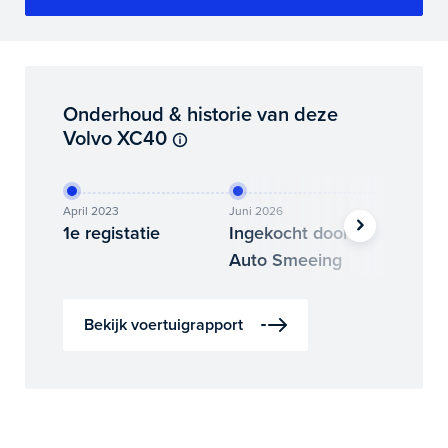
Onderhoud & historie van deze
Volvo XC40
April 2023
Juni 2026
Juni 202
1e registatie
Ingekocht door
Binne
Auto Smeeing
Auto 
Bekijk voertuigrapport