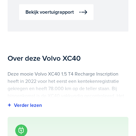
Bekijk voertuigrapport
Over deze Volvo XC40
Deze mooie Volvo XC40 1.5 T4 Recharge Inscription
heeft in 2022 voor het eerst een kentekenregistratie
gekregen en heeft 78.000 km op de teller staan. Bij
binnenkomst is de XC40 vakkundig gecontroleerd. Het
voertuigrapport is op deze pagina bij onderhoud en
historie te downloaden.
Highlights van deze Volvo zijn onder andere apple
carplay/android auto, audio installatie premium,