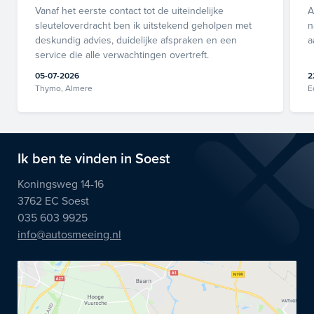
Vanaf het eerste contact tot de uiteindelijke
A
sleuteloverdracht ben ik uitstekend geholpen met
n
deskundig advies, duidelijke afspraken en een
a
service die alle verwachtingen overtreft.
05-07-2026
2
Thymo, Almere
E
Ik ben te vinden in Soest
Koningsweg 14-16
3762 EC Soest
035 603 9925
info@autosmeeing.nl