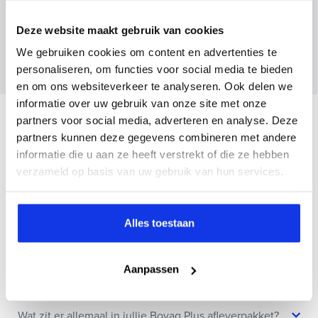
Deze website maakt gebruik van cookies
Wanneer je foto’s meestuurt ontvang je op
maandag tot en met vrijdag binnen enkele uren
We gebruiken cookies om content en advertenties te
een voorstel.
personaliseren, om functies voor social media te bieden
en om ons websiteverkeer te analyseren. Ook delen we
informatie over uw gebruik van onze site met onze
Veelgestelde vragen
partners voor social media, adverteren en analyse. Deze
partners kunnen deze gegevens combineren met andere
informatie die u aan ze heeft verstrekt of die ze hebben
Wanneer kan ik een proefrit maken?
verzameld op basis van uw gebruik van hun services.
Kan ik een auto reserveren?
Alles toestaan
Hoe weet ik of deze auto nog beschikbaar is?
Aanpassen
Wat zit er allemaal in jullie Bovag Plus afleverpakket?