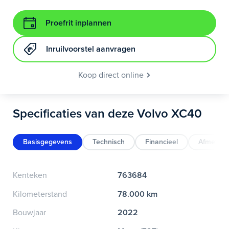
Proefrit inplannen
Inruilvoorstel aanvragen
Koop direct online
Specificaties van deze Volvo XC40
Basisgegevens
Technisch
Financieel
Afmeting
Kenteken
763684
Kilometerstand
78.000 km
Bouwjaar
2022