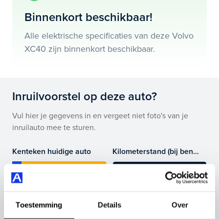
electronic climate controle en nog veel meer.
Binnenkort beschikbaar!
Je koopt hem voor € 0,- maar je kan deze Volvo XC40
Alle elektrische specificaties van deze Volvo
ook bij ons financieren of leasen.
XC40 zijn binnenkort beschikbaar.
Maak snel een afspraak in de showroom of bestel hem
direct online.
Inruilvoorstel op deze auto?
Vul hier je gegevens in en vergeet niet foto's van je
inruilauto mee te sturen.
Kenteken huidige auto
Kilometerstand (bij benadering)
Toestemming
Details
Over
Inruilvoorstel aanvragen