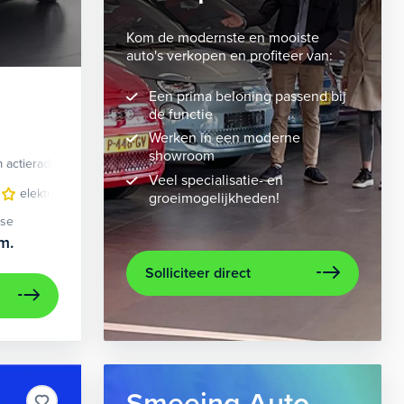
Kom de modernste en mooiste
auto's verkopen en profiteer van:
Een prima beloning passend bij
de functie
Werken in een moderne
showroom
 actieradius
Elektrisch
Veel specialisatie- en
velgen 10-spaaks 21"
elektrisch glazen panorama-dak
luxe lederen bekleding
lederen/stof bekleding
metaalkleur
lic
n
groeimogelijkheden!
ase
m.
Solliciteer direct