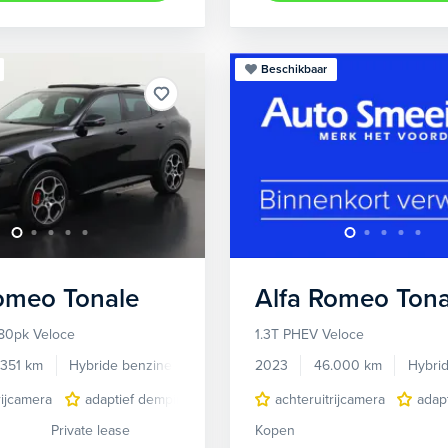
Beschikbaar
Romeo
Tonale
Alfa Romeo
Tona
80pk Veloce
1.3T PHEV Veloce
.351 km
Hybride benzine
Automaat
2023
46.000 km
Hybri
rijcamera
adaptief demping systeem
achteruitrijcamera
audio installatie premium
adap
Private lease
Kopen