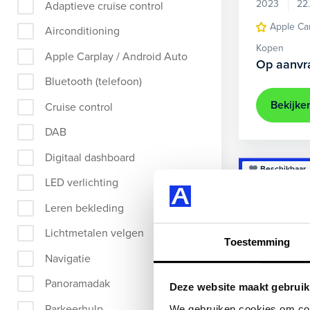
2023
22
Adaptieve cruise control
Apple Ca
Airconditioning
Kopen
Apple Carplay / Android Auto
Op aanvr
Bluetooth (telefoon)
Bekijke
Cruise control
DAB
Digitaal dashboard
Beschikbaar
LED verlichting
Leren bekleding
Lichtmetalen velgen
Toestemming
Navigatie
Panoramadak
Deze website maakt gebruik
Parkeerhulp
We gebruiken cookies om cont