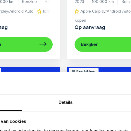
.000 km
Benzine
Handgeschakeld
2023
100.000 km
Benz
rplay/Android Auto
lichtmetalen velgen 5-spaaks 17"
Apple Carplay/Android Auto
voorstoel
Kopen
aag
Op aanvraag
n
Bekijken
Beschikbaar
Details
 van cookies
ent en advertenties te personaliseren, om functies voor social