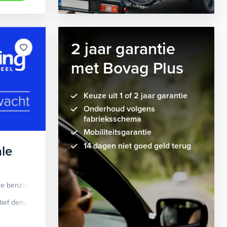
2 jaar garantie
met Bovag Plus
Keuze uit 1 of 2 jaar garantie
Onderhoud volgens
fabrieksschema
Mobiliteitsgarantie
14 dagen niet goed geld terug
le
de benzine
Automaat
tief demping systeem
cruise control adaptief
Apple Carplay/Android Auto
dodehoek detectie
elektrisch glaze
audio instal