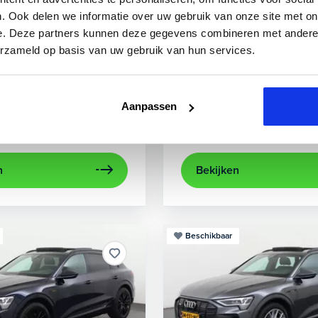
3
Audi
A3
. Ook delen we informatie over uw gebruik van onze site met on
e. Deze partners kunnen deze gegevens combineren met andere i
 TFSIe Plug-In
Sportback 40 TFSIe Advanced
erzameld op basis van uw gebruik van hun services.
.000 km
Hybride benzine
Automaat
2021
52.979 km
Hybrid
rijcamera
Apple Carplay/Android Auto
achteruitrijcamera
electronic climate control
Appl
Aanpassen
Kopen
aag
Op aanvraag
n
Bekijken
Beschikbaar