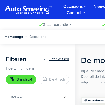
Occasions
Nieuw
Contact
2 jaar garantie >
Homepage
Occasions
Filteren
De moo
Filter wissen
Hoe wilt u rijden?
Bij Auto Smeei
Door bij de in
Brandstof
Elektrisch
uitgebreide sp
Beschikbaar