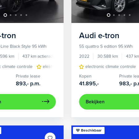
-tron
Audi
e-tron
-Line Black Style 95 kWh
55 quattro S edition 95 kWh
.596 km
437 km actieradius
Elektrisch
2022
30.588 km
437 km
c climate controle
elektrisch glazen panorama-dak
electronic climate controle
lichtmetalen 
Private lease
Kopen
Private le
893,-
p.m.
41.895,-
983,-
p.
n
Bekijken
Beschikbaar