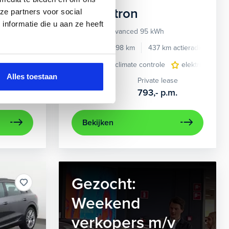
Audi
e-tron
ze partners voor social
nformatie die u aan ze heeft
55 quattro Advanced 95 kWh
e benzine
Automaat
2022
34.998 km
437 km actieradius
El
e
e Carplay/Android Auto
elektrisch glazen panorama-dak
electronic climate controle
electronic climate controle
lederen bekleding
elektrisch gla
lichtmetalen
navig
Alles toestaan
Kopen
Private lease
36.895,-
793,-
p.m.
Bekijken
Gezocht:
Weekend
verkopers m/v