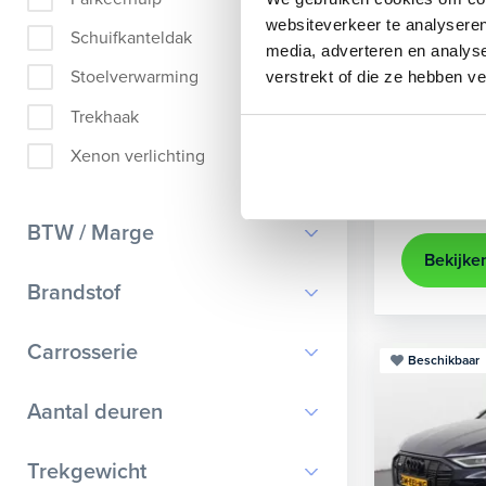
Audi
A
websiteverkeer te analyseren
Schuifkanteldak
media, adverteren en analys
Sportback 40
Stoelverwarming
verstrekt of die ze hebben v
2022
84
Trekhaak
achteruit
Xenon verlichting
Kopen
Op aanvr
BTW / Marge
Bekijke
BTW
Brandstof
Marge
Benzine
Carrosserie
Beschikbaar
Diesel
Bestelauto
9
Aantal deuren
Elektrisch
Cabriolet
9
Hybride benzine
0
Trekgewicht
Chassis cabine
1