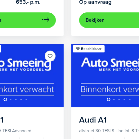
653,-
p.m.
Op aanvraag
n
Bekijken
Beschikbaar
1
Audi
A1
5 TFSI Advanced
allstreet 30 TFSI S-Line int. S-T