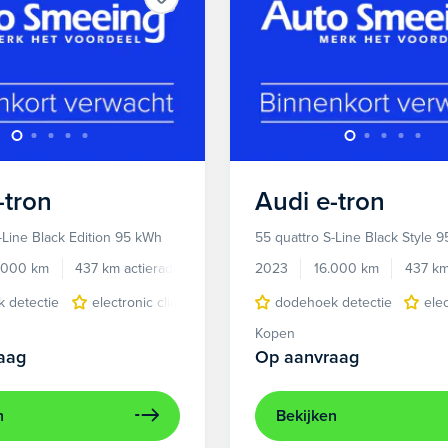
-tron
Audi
e-tron
-Line Black Edition 95 kWh
55 quattro S-Line Black Style 
.000 km
437 km actieradius
Elektrisch
2023
16.000 km
437 km
 detectie
electronic climate controle
dodehoek detectie
elektrisch glazen panora
ele
Kopen
aag
Op aanvraag
n
Bekijken