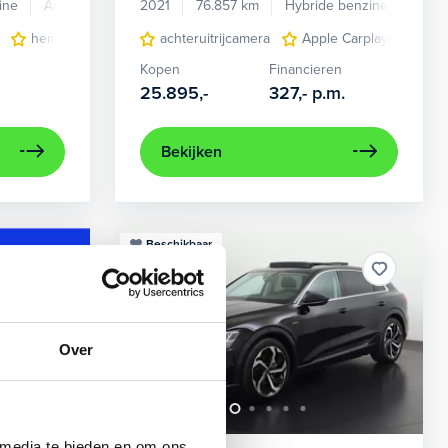
ine
Automaat
2021
76.857 km
Hybride benzine
Auto
en verwarmd
hemelbekleding donker
achteruitrijcamera
lichtmetalen velgen 7-spaaks 17"
Apple Carplay/Android
Kopen
Financieren
25.895,-
327,-
p.m.
Bekijken
Beschikbaar
Over
 media te bieden en om ons