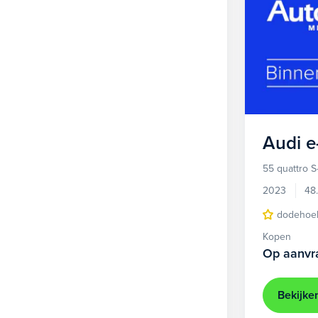
Audi
e
55 quattro S
2023
48
dodehoek
Kopen
Op aanvr
Bekijke