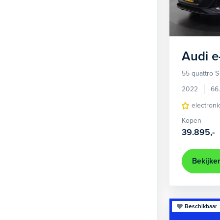
1
Hatchback
377
2
MPV
21
3
Overig
2
Audi
e
4
Personenbus
2
55 quattro S
5
SUV
505
2022
66
6
Sedan
electroni
18
Kopen
Stationwagon
101
39.895,-
Terreinwagen
1
Trike
1
Bekijke
Beschikbaar