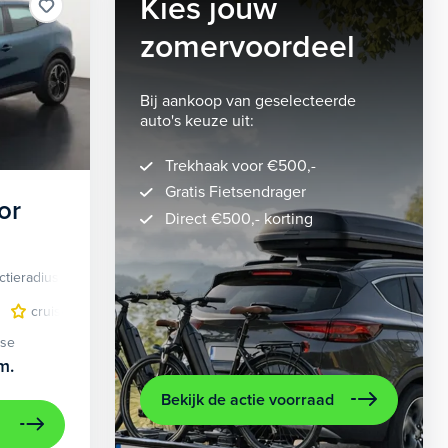
Kies jouw
zomervoordeel
Bij aankoop van geselecteerde
auto's keuze uit:
Trekhaak voor €500,-
Gratis Fietsendrager
or
Direct €500,- korting
ctieradius
Elektrisch
lichtmetalen velgen 5-spaaks 18"
cruise control adaptief
LED koplampen
volledig digitaal instrumentenpane
lichtmetalen velge
ase
m.
Bekijk de actie voorraad