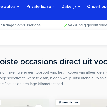
e auto's
Private lease
Zakelijk
Onderhou
14 dagen omruilservice
Vakkundig gecontrolee
iste occasions direct uit vo
ng maken we er een topsport van: het inkopen van alleen de alle
koop selectief te werk te gaan, bieden we je uitsluitend auto’s v
ecificaties en een lage kilometerstand.
Beschikbaar