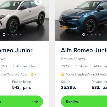
Romeo
Junior
Alfa Romeo
Juni
 kWh
Elettrica 54 kWh
.635 km
413 km actieradius
Elektrisch
2025
7.784 km
413 km a
rplay/Android Auto
cruise control adaptief
Apple Carplay/Android Auto
LED koplampen
Private lease
Kopen
Private le
543,-
p.m.
25.895,-
533,-
p.
n
Bekijken