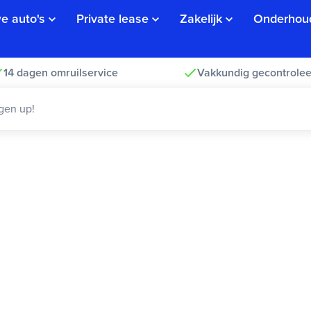
e auto's
Private lease
Zakelijk
Onderhou
14 dagen omruilservice
Vakkundig gecontrolee
gen up!