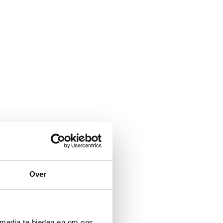
Over
 media te bieden en om ons