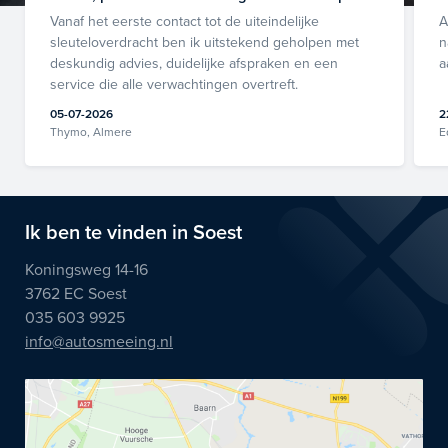
Vanaf het eerste contact tot de uiteindelijke
A
sleuteloverdracht ben ik uitstekend geholpen met
n
deskundig advies, duidelijke afspraken en een
a
service die alle verwachtingen overtreft.
05-07-2026
2
Thymo, Almere
E
Ik ben te vinden in Soest
Koningsweg 14-16
3762 EC Soest
035 603 9925
info@autosmeeing.nl