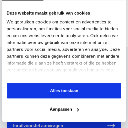
Gemmiddeld elektrisch
17.1 kW
Deze website maakt gebruik van cookies
verbuik
We gebruiken cookies om content en advertenties te
personaliseren, om functies voor social media te bieden
en om ons websiteverkeer te analyseren. Ook delen we
informatie over uw gebruik van onze site met onze
partners voor social media, adverteren en analyse. Deze
partners kunnen deze gegevens combineren met andere
Inruilvoorstel op deze auto?
informatie die u aan ze heeft verstrekt of die ze hebben
Vul hier je gegevens in en vergeet niet foto's van je
verzameld op basis van uw gebruik van hun services.
inruilauto mee te sturen.
Kenteken huidige auto
Kilometerstand (bij benadering)
Alles toestaan
Aanpassen
Inruilvoorstel aanvragen