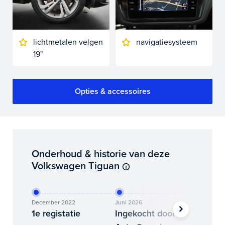
lichtmetalen velgen
navigatiesysteem
19"
Opties & accessoires
Onderhoud & historie van deze
Volkswagen Tiguan
December 2022
Juni 2026
Juni 202
1e registatie
Ingekocht door
Binne