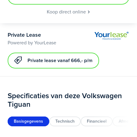
Koop direct online
Private Lease
Powered by YourLease
Private lease vanaf 666,- p/m
Specificaties van deze Volkswagen
Tiguan
Basisgegevens
Technisch
Financieel
Afmeting