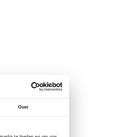
Over
 media te bieden en om ons