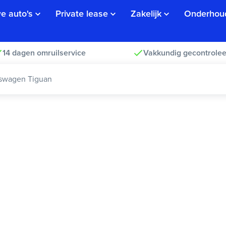
e auto's
Private lease
Zakelijk
Onderhou
14 dagen omruilservice
Vakkundig gecontrolee
swagen Tiguan