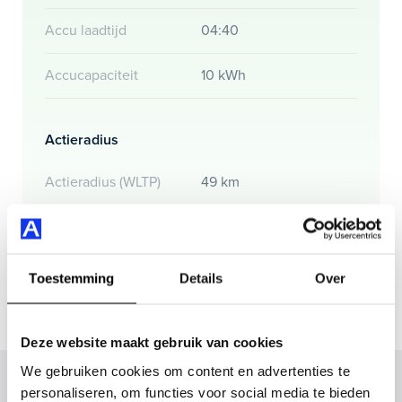
Accu laadtijd
04:40
Accucapaciteit
10 kWh
Actieradius
Actieradius (WLTP)
49 km
Gemmiddeld elektrisch
17.1 kW
verbuik
Toestemming
Details
Over
Deze website maakt gebruik van cookies
We gebruiken cookies om content en advertenties te
Inruilvoorstel op deze auto?
personaliseren, om functies voor social media te bieden