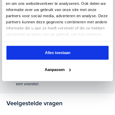
en om ons websiteverkeer te analyseren. Ook delen we
Vul hier je gegevens in en vergeet niet foto's van je
informatie over uw gebruik van onze site met onze
inruilauto mee te sturen.
partners voor social media, adverteren en analyse. Deze
partners kunnen deze gegevens combineren met andere
Kenteken huidige auto
Kilometerstand (bij benadering)
informatie die u aan ze heeft verstrekt of die ze hebben
verzameld op basis van uw gebruik van hun services.
Alles toestaan
Inruilvoorstel aanvragen
Aanpassen
Wanneer je foto’s meestuurt ontvang je op
maandag tot en met vrijdag binnen enkele uren
een voorstel.
Veelgestelde vragen