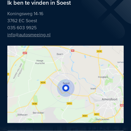
Ik ben te vinden in Soest
Koningsweg 14-16
3762 EC Soest
035 603 9925
info@autosmeeing.nl