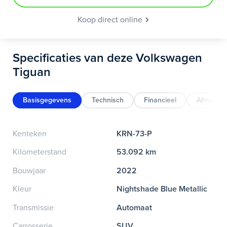
Koop direct online
Specificaties van deze Volkswagen
Tiguan
Basisgegevens
Technisch
Financieel
Afmeting
Kenteken
KRN-73-P
Kilometerstand
53.092 km
Bouwjaar
2022
Kleur
Nightshade Blue Metallic
Transmissie
Automaat
Carrosserie
SUV