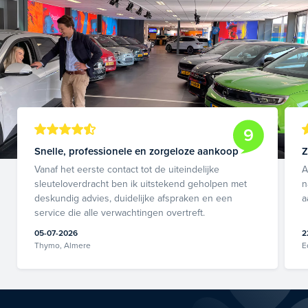
9
Snelle, professionele en zorgeloze aankoop
Z
Vanaf het eerste contact tot de uiteindelijke
A
sleuteloverdracht ben ik uitstekend geholpen met
n
deskundig advies, duidelijke afspraken en een
a
service die alle verwachtingen overtreft.
05-07-2026
2
Thymo, Almere
E