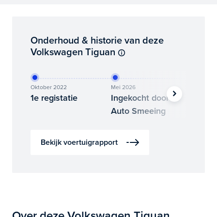
Onderhoud & historie van deze
Volkswagen Tiguan
Oktober 2022
Mei 2026
Juli 2026
1e registatie
Ingekocht door
Binne
Auto Smeeing
Auto 
Bekijk voertuigrapport
Over deze Volkswagen Tiguan