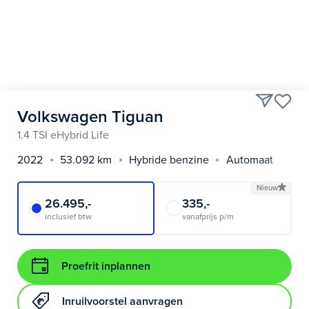
Volkswagen Tiguan
1.4 TSI eHybrid Life
2022
53.092 km
Hybride benzine
Automaat
Nieuw
26.495,-
335,-
inclusief btw
vanafprijs p/m
Proefrit inplannen
Inruilvoorstel aanvragen