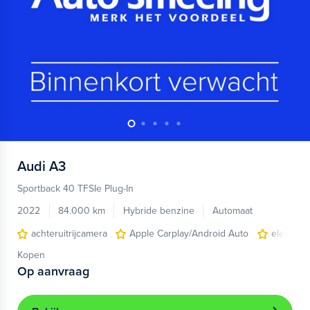
Audi
A3
Sportback 40 TFSIe Plug-In
2022
84.000 km
Hybride benzine
Automaat
achteruitrijcamera
Apple Carplay/Android Auto
electroni
Kopen
Op aanvraag