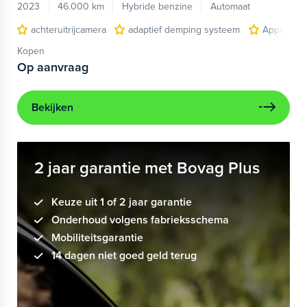
2023
46.000 km
Hybride benzine
Automaat
achteruitrijcamera
adaptief demping systeem
Apple Car
Kopen
Op aanvraag
Bekijken
2 jaar garantie met Bovag Plus
Keuze uit 1 of 2 jaar garantie
Onderhoud volgens fabrieksschema
Mobiliteitsgarantie
14 dagen niet goed geld terug