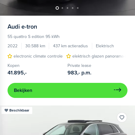
Audi
e-tron
55 quattro S edition 95 kWh
2022
30.588 km
437 km actieradius
Elektrisch
electronic climate controle
elektrisch glazen panorama-dak
Kopen
Private lease
41.895,-
983,-
p.m.
Bekijken
Beschikbaar