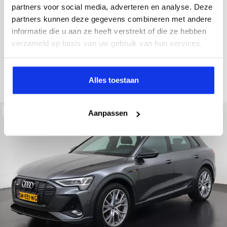
2021
52.979 km
Hybride benzine
Automaat
partners voor social media, adverteren en analyse. Deze
partners kunnen deze gegevens combineren met andere
achteruitrijcamera
Apple Carplay/Android Auto
electroni
informatie die u aan ze heeft verstrekt of die ze hebben
Kopen
verzameld op basis van uw gebruik van hun services.
Op aanvraag
Bekijken
Alles toestaan
Beschikbaar
Aanpassen