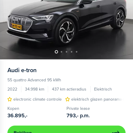
Audi
e-tron
55 quattro Advanced 95 kWh
2022
34.998 km
437 km actieradius
Elektrisch
electronic climate controle
elektrisch glazen panorama-dak
Kopen
Private lease
36.895,-
793,-
p.m.
Bekijken