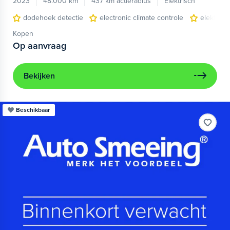
2023
48.000 km
437 km actieradius
Elektrisch
dodehoek detectie
electronic climate controle
elektris
Kopen
Op aanvraag
Bekijken
Beschikbaar