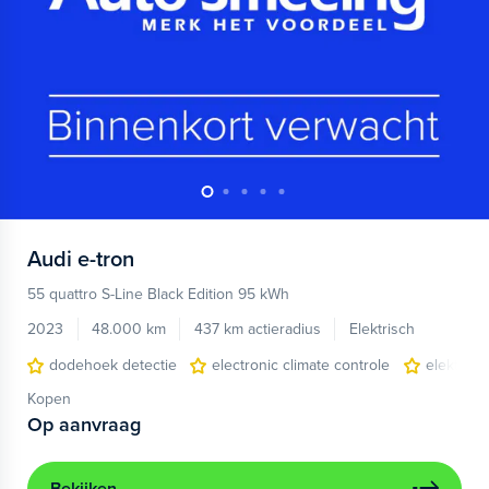
Audi
e-tron
55 quattro S-Line Black Edition 95 kWh
2023
48.000 km
437 km actieradius
Elektrisch
dodehoek detectie
electronic climate controle
elektris
Kopen
Op aanvraag