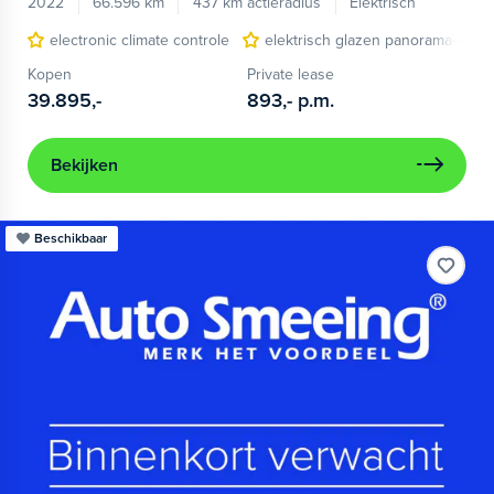
2022
66.596 km
437 km actieradius
Elektrisch
electronic climate controle
elektrisch glazen panorama-dak
Kopen
Private lease
39.895,-
893,-
p.m.
Bekijken
Beschikbaar