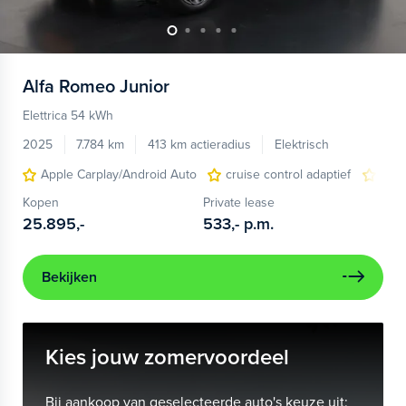
Alfa Romeo
Junior
Elettrica 54 kWh
2025
7.784 km
413 km actieradius
Elektrisch
Apple Carplay/Android Auto
cruise control adaptief
LED
Kopen
Private lease
25.895,-
533,-
p.m.
Bekijken
Kies jouw zomervoordeel
Bij aankoop van geselecteerde auto's keuze uit: