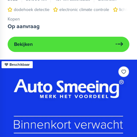
dodehoek detectie
electronic climate controle
lichtmeta
Kopen
Op aanvraag
Bekijken
Beschikbaar