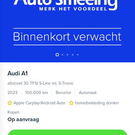
Audi
A1
allstreet 30 TFSI S-Line int. S-Tronic
2023
100.000 km
Benzine
Automaat
Apple Carplay/Android Auto
hemelbekleding donker
lic
Kopen
Op aanvraag