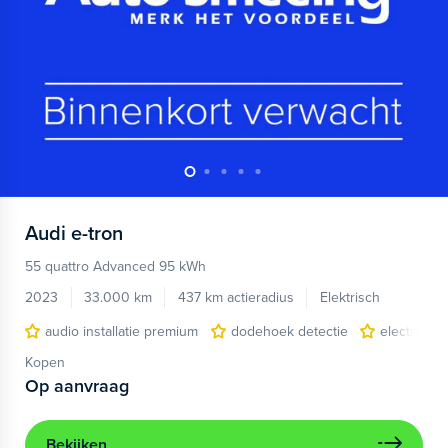
Audi
e-tron
55 quattro Advanced 95 kWh
2023
33.000 km
437 km actieradius
Elektrisch
audio installatie premium
dodehoek detectie
electronic 
Kopen
Op aanvraag
Bekijken