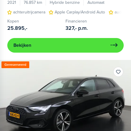
2021
76.857 km
Hybride benzine
Automaat
achteruitrijcamera
Apple Carplay/Android Auto
audio ins
Kopen
Financieren
25.895,-
327,-
p.m.
Bekijken
Gereserveerd