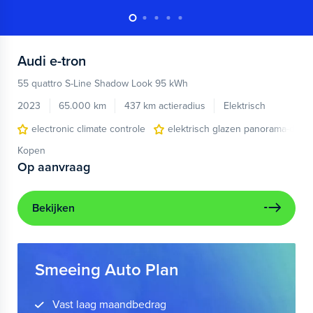
Audi
e-tron
55 quattro S-Line Shadow Look 95 kWh
2023
65.000 km
437 km actieradius
Elektrisch
electronic climate controle
elektrisch glazen panorama-dak
Kopen
Op aanvraag
Bekijken
Smeeing Auto Plan
Vast laag maandbedrag