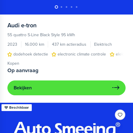
Audi
e-tron
55 quattro S-Line Black Style 95 kWh
2023
16.000 km
437 km actieradius
Elektrisch
dodehoek detectie
electronic climate controle
elektris
Kopen
Op aanvraag
Bekijken
Beschikbaar