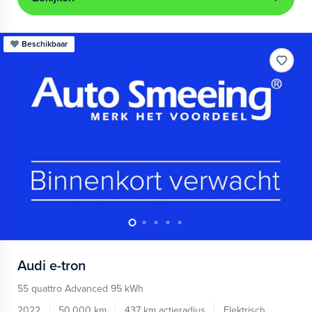
Beschikbaar
Audi
e-tron
55 quattro Advanced 95 kWh
2022
50.000 km
437 km actieradius
Elektrisch