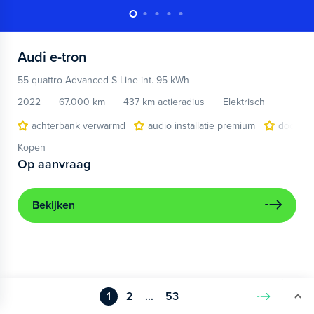
Audi
e-tron
55 quattro Advanced S-Line int. 95 kWh
2022
67.000 km
437 km actieradius
Elektrisch
achterbank verwarmd
audio installatie premium
dodehoe
Kopen
Op aanvraag
Bekijken
1
2
...
53
Volgende