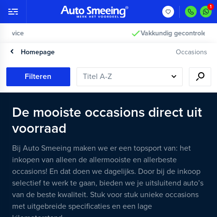
Vakkundig gecontroleerd >
Homepage
Occasions
Filteren
De mooiste occasions direct uit
voorraad
Bij Auto Smeeing maken we er een topsport van: het
inkopen van alleen de allermooiste en allerbeste
occasions! En dat doen we dagelijks. Door bij de inkoop
selectief te werk te gaan, bieden we je uitsluitend auto’s
van de beste kwaliteit. Stuk voor stuk unieke occasions
met uitgebreide specificaties en een lage