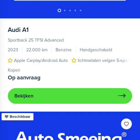
Audi
A1
Sportback 25 TFSI Advanced
2023
22.000 km
Benzine
Handgeschakeld
Apple Carplay/Android Auto
lichtmetalen velgen 5-spaaks 17
Kopen
Op aanvraag
Bekijken
Beschikbaar