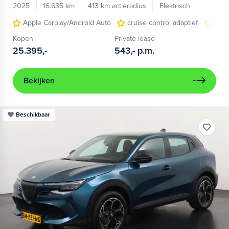
2025
16.635 km
413 km actieradius
Elektrisch
Apple Carplay/Android Auto
cruise control adaptief
LED
Kopen
Private lease
25.395,-
543,-
p.m.
Bekijken
Beschikbaar