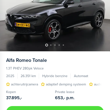
Alfa Romeo
Tonale
1.3T PHEV 280pk Veloce
2025
26.351 km
Hybride benzine
Automaat
achteruitrijcamera
adaptief demping systeem
audio inst
Kopen
Private lease
37.895,-
653,-
p.m.