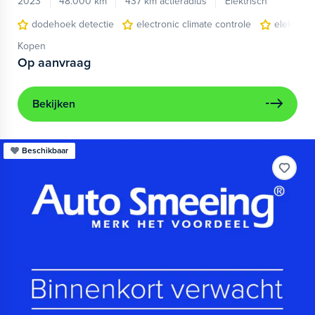
2023
48.000 km
437 km actieradius
Elektrisch
dodehoek detectie
electronic climate controle
elektris
Kopen
Op aanvraag
Bekijken
Beschikbaar