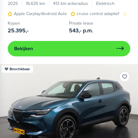
2025
16.635 km
413 km actieradius
Elektrisch
Apple Carplay/Android Auto
cruise control adaptief
LED
Kopen
Private lease
25.395,-
543,-
p.m.
Bekijken
Beschikbaar