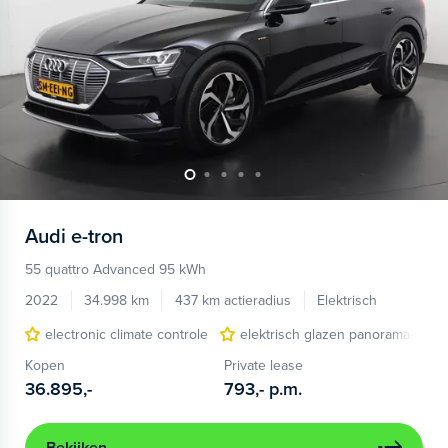
Audi
e-tron
55 quattro Advanced 95 kWh
2022
34.998 km
437 km actieradius
Elektrisch
electronic climate controle
elektrisch glazen panorama-dak
Kopen
Private lease
36.895,-
793,-
p.m.
Bekijken