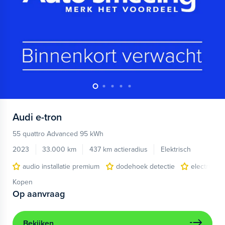
Audi
e-tron
55 quattro Advanced 95 kWh
2023
33.000 km
437 km actieradius
Elektrisch
audio installatie premium
dodehoek detectie
electronic 
Kopen
Op aanvraag
Bekijken