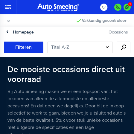
Vakkundig gecontroleerd >
Homepage
Occasions
Filteren
De mooiste occasions direct uit
voorraad
Bij Auto Smeeing maken we er een topsport van: het
inkopen van alleen de allermooiste en allerbeste
occasions! En dat doen we dagelijks. Door bij de inkoop
selectief te werk te gaan, bieden we je uitsluitend auto’s
van de beste kwaliteit. Stuk voor stuk unieke occasions
met uitgebreide specificaties en een lage