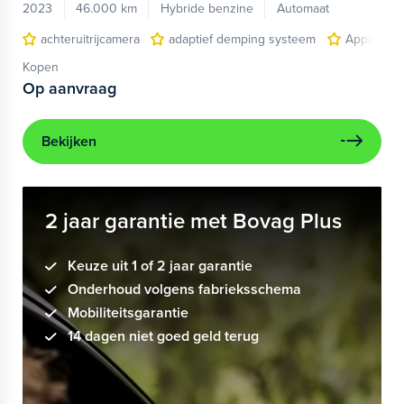
2023
46.000 km
Hybride benzine
Automaat
achteruitrijcamera
adaptief demping systeem
Apple Car
Kopen
Op aanvraag
Bekijken
2 jaar garantie met Bovag Plus
Keuze uit 1 of 2 jaar garantie
Onderhoud volgens fabrieksschema
Mobiliteitsgarantie
14 dagen niet goed geld terug