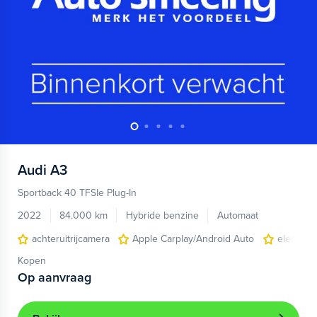
Audi
A3
Sportback 40 TFSIe Plug-In
2022
84.000 km
Hybride benzine
Automaat
achteruitrijcamera
Apple Carplay/Android Auto
electroni
Kopen
Op aanvraag