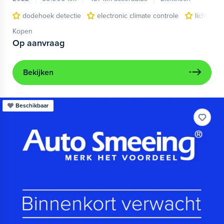
dodehoek detectie
electronic climate controle
lichtmeta
Kopen
Op aanvraag
Bekijken
Beschikbaar