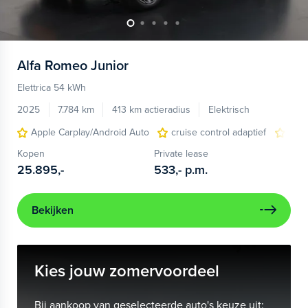
Alfa Romeo
Junior
Elettrica 54 kWh
2025
7.784 km
413 km actieradius
Elektrisch
Apple Carplay/Android Auto
cruise control adaptief
LED
Kopen
Private lease
25.895,-
533,-
p.m.
Bekijken
Kies jouw zomervoordeel
Bij aankoop van geselecteerde auto's keuze uit: