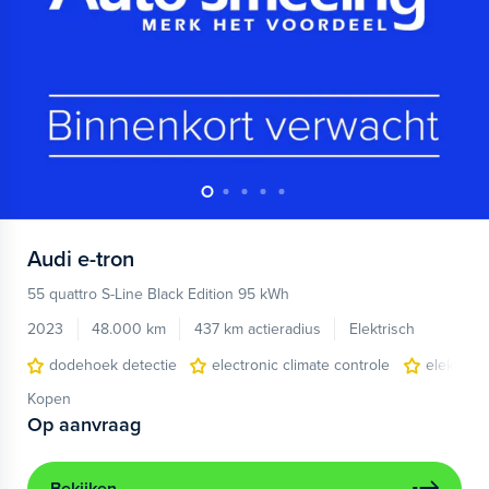
Audi
e-tron
55 quattro S-Line Black Edition 95 kWh
2023
48.000 km
437 km actieradius
Elektrisch
dodehoek detectie
electronic climate controle
elektris
Kopen
Op aanvraag