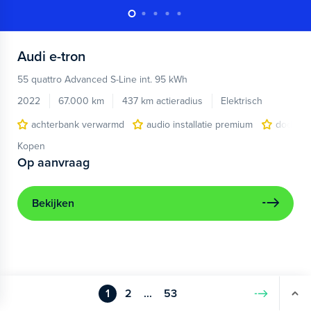
Audi
e-tron
55 quattro Advanced S-Line int. 95 kWh
2022
67.000 km
437 km actieradius
Elektrisch
achterbank verwarmd
audio installatie premium
dodehoe
Kopen
Op aanvraag
Bekijken
1
2
...
53
Volgende