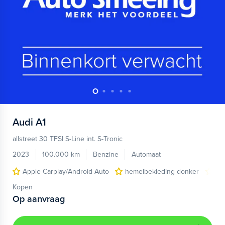
Audi
A1
allstreet 30 TFSI S-Line int. S-Tronic
2023
100.000 km
Benzine
Automaat
Apple Carplay/Android Auto
hemelbekleding donker
lic
Kopen
Op aanvraag