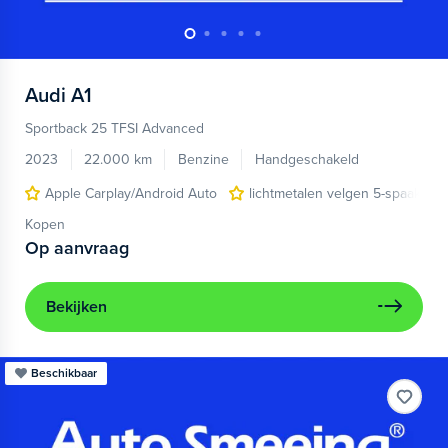
Audi
A1
Sportback 25 TFSI Advanced
2023
22.000 km
Benzine
Handgeschakeld
Apple Carplay/Android Auto
lichtmetalen velgen 5-spaaks 17
Kopen
Op aanvraag
Bekijken
Beschikbaar