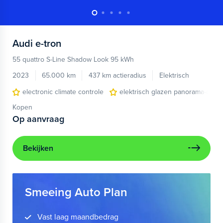
Audi
e-tron
55 quattro S-Line Shadow Look 95 kWh
2023
65.000 km
437 km actieradius
Elektrisch
electronic climate controle
elektrisch glazen panorama-dak
Kopen
Op aanvraag
Bekijken
Smeeing Auto Plan
Vast laag maandbedrag