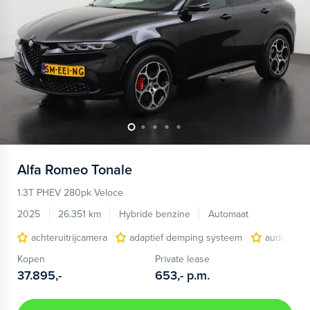
Alfa Romeo
Tonale
1.3T PHEV 280pk Veloce
2025
26.351 km
Hybride benzine
Automaat
achteruitrijcamera
adaptief demping systeem
audio inst
Kopen
Private lease
37.895,-
653,-
p.m.