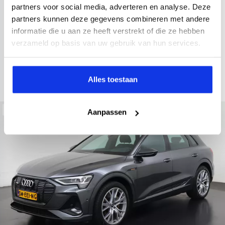
2021
52.979 km
Hybride benzine
Automaat
partners voor social media, adverteren en analyse. Deze
partners kunnen deze gegevens combineren met andere
achteruitrijcamera
Apple Carplay/Android Auto
electroni
informatie die u aan ze heeft verstrekt of die ze hebben
Kopen
verzameld op basis van uw gebruik van hun services.
Op aanvraag
Bekijken
Alles toestaan
Beschikbaar
Aanpassen