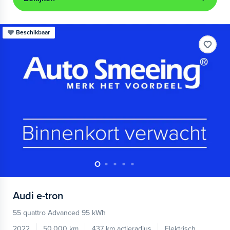
Beschikbaar
Audi
e-tron
55 quattro Advanced 95 kWh
2022
50.000 km
437 km actieradius
Elektrisch