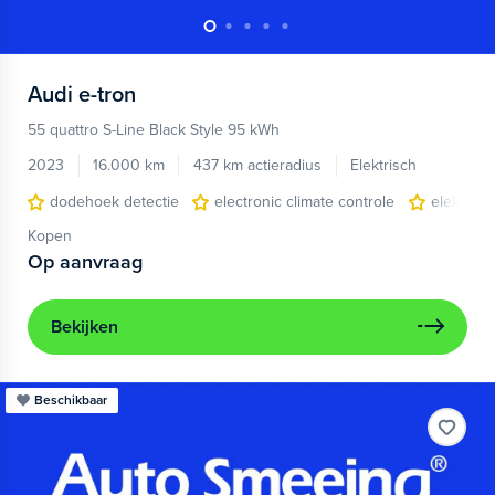
Audi
e-tron
55 quattro S-Line Black Style 95 kWh
2023
16.000 km
437 km actieradius
Elektrisch
dodehoek detectie
electronic climate controle
elektris
Kopen
Op aanvraag
Bekijken
Beschikbaar