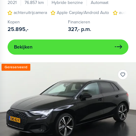
2021
76.857 km
Hybride benzine
Automaat
achteruitrijcamera
Apple Carplay/Android Auto
audio ins
Kopen
Financieren
25.895,-
327,-
p.m.
Bekijken
Gereserveerd