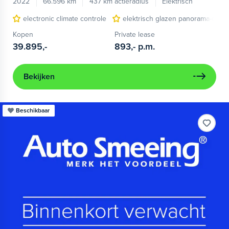
2022
66.596 km
437 km actieradius
Elektrisch
electronic climate controle
elektrisch glazen panorama-dak
Kopen
Private lease
39.895,-
893,-
p.m.
Bekijken
Beschikbaar