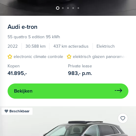
Audi
e-tron
55 quattro S edition 95 kWh
2022
30.588 km
437 km actieradius
Elektrisch
electronic climate controle
elektrisch glazen panorama-dak
Kopen
Private lease
41.895,-
983,-
p.m.
Bekijken
Beschikbaar