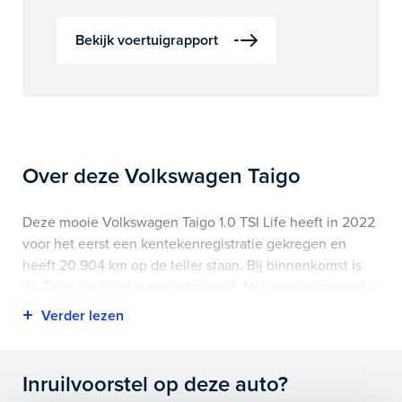
Bekijk voertuigrapport
Over deze Volkswagen Taigo
Deze mooie Volkswagen Taigo 1.0 TSI Life heeft in 2022
voor het eerst een kentekenregistratie gekregen en
heeft 20.904 km op de teller staan. Bij binnenkomst is
de Taigo vakkundig gecontroleerd. Het voertuigrapport is
op deze pagina bij onderhoud en historie te
downloaden.
Highlights van deze Volkswagen zijn onder andere airco
Inruilvoorstel op deze auto?
(automatisch), apple carplay/android auto, lichtmetalen