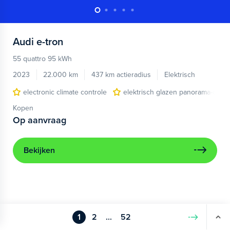
Audi
e-tron
55 quattro 95 kWh
2023
22.000 km
437 km actieradius
Elektrisch
electronic climate controle
elektrisch glazen panorama-dak
Kopen
Op aanvraag
Bekijken
1
2
...
52
Volgende