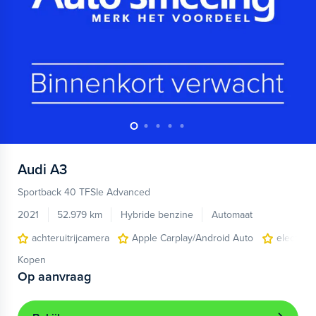
Audi
A3
Sportback 40 TFSIe Advanced
2021
52.979 km
Hybride benzine
Automaat
achteruitrijcamera
Apple Carplay/Android Auto
electroni
Kopen
Op aanvraag