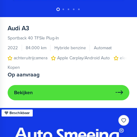
Audi
A3
Sportback 40 TFSIe Plug-In
2022
84.000 km
Hybride benzine
Automaat
achteruitrijcamera
Apple Carplay/Android Auto
electroni
Kopen
Op aanvraag
Bekijken
Beschikbaar