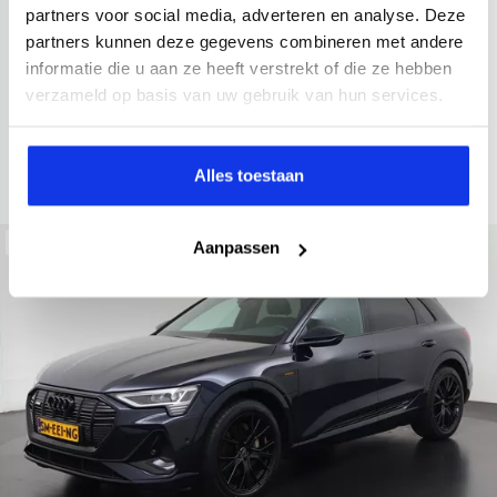
2022
34.998 km
437 km actieradius
Elektrisch
partners voor social media, adverteren en analyse. Deze
partners kunnen deze gegevens combineren met andere
electronic climate controle
elektrisch glazen panorama-dak
informatie die u aan ze heeft verstrekt of die ze hebben
Kopen
Private lease
verzameld op basis van uw gebruik van hun services.
36.895,-
793,-
p.m.
Bekijken
Alles toestaan
Beschikbaar
Aanpassen