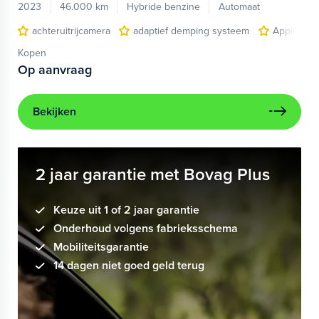
2023
46.000 km
Hybride benzine
Automaat
achteruitrijcamera
adaptief demping systeem
Apple Car
Kopen
Op aanvraag
Bekijken
2 jaar garantie met Bovag Plus
Keuze uit 1 of 2 jaar garantie
Onderhoud volgens fabrieksschema
Mobiliteitsgarantie
14 dagen niet goed geld terug