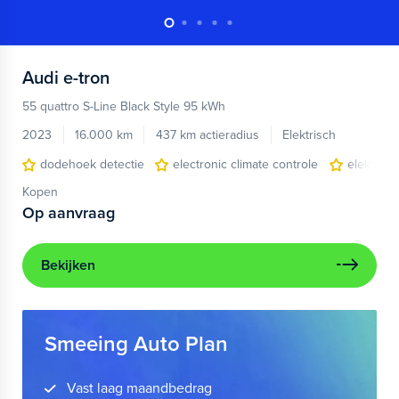
Audi
e-tron
55 quattro S-Line Black Style 95 kWh
2023
16.000 km
437 km actieradius
Elektrisch
dodehoek detectie
electronic climate controle
elektris
Kopen
Op aanvraag
Bekijken
Smeeing Auto Plan
Vast laag maandbedrag