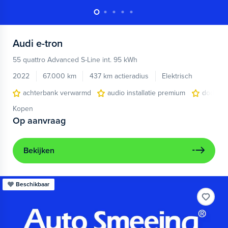
Audi
e-tron
55 quattro Advanced S-Line int. 95 kWh
2022
67.000 km
437 km actieradius
Elektrisch
achterbank verwarmd
audio installatie premium
dodehoe
Kopen
Op aanvraag
Bekijken
Beschikbaar