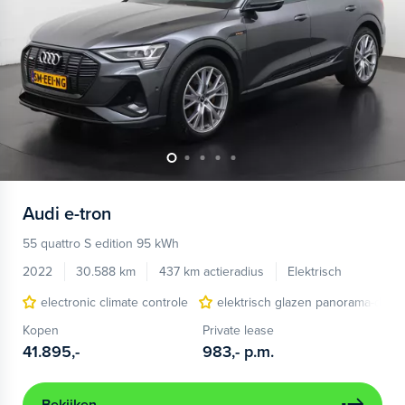
Audi
e-tron
55 quattro S edition 95 kWh
2022
30.588 km
437 km actieradius
Elektrisch
electronic climate controle
elektrisch glazen panorama-dak
Kopen
Private lease
41.895,-
983,-
p.m.
Bekijken