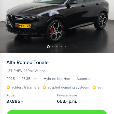
Alfa Romeo
Tonale
1.3T PHEV 280pk Veloce
2025
26.351 km
Hybride benzine
Automaat
achteruitrijcamera
adaptief demping systeem
audio inst
Kopen
Private lease
37.895,-
653,-
p.m.