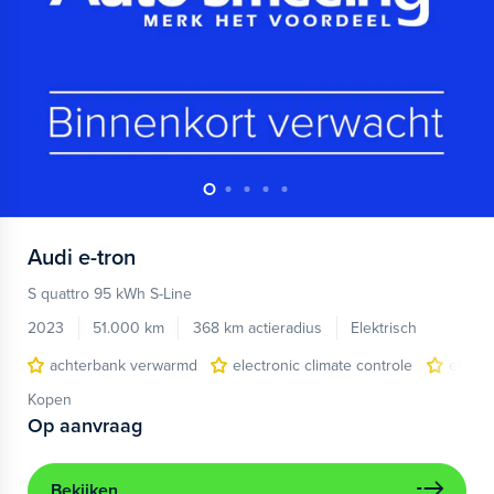
Audi
e-tron
S quattro 95 kWh S-Line
2023
51.000 km
368 km actieradius
Elektrisch
achterbank verwarmd
electronic climate controle
elektr
Kopen
Op aanvraag
Bekijken