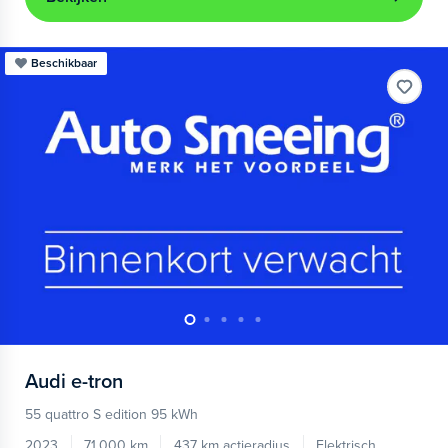
Beschikbaar
Audi
e-tron
55 quattro S edition 95 kWh
2023
71.000 km
437 km actieradius
Elektrisch