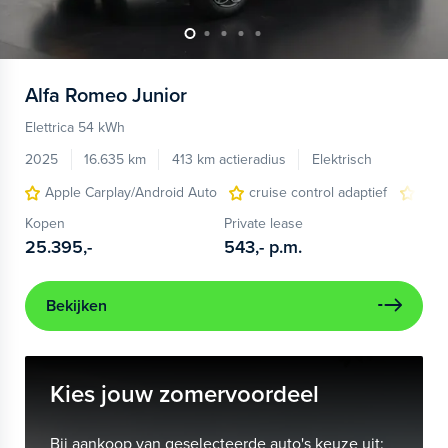
Alfa Romeo
Junior
Elettrica 54 kWh
2025
16.635 km
413 km actieradius
Elektrisch
Apple Carplay/Android Auto
cruise control adaptief
LED
Kopen
Private lease
25.395,-
543,-
p.m.
Bekijken
Kies jouw zomervoordeel
Bij aankoop van geselecteerde auto's keuze uit: