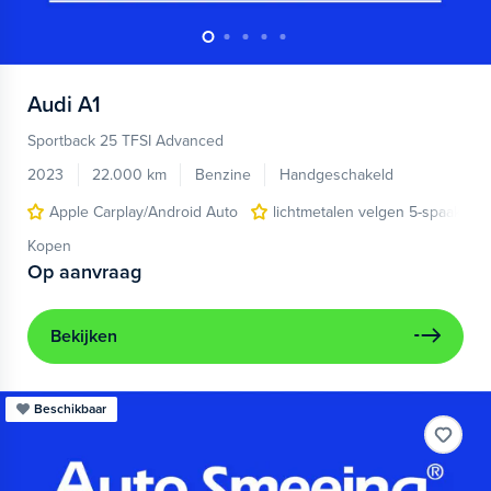
Audi
A1
Sportback 25 TFSI Advanced
2023
22.000 km
Benzine
Handgeschakeld
Apple Carplay/Android Auto
lichtmetalen velgen 5-spaaks 17
Kopen
Op aanvraag
Bekijken
Beschikbaar