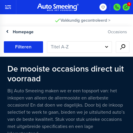
Vakkundig gecontroleerd >
Homepage
Occasions
Filteren
De mooiste occasions direct uit
voorraad
Bij Auto Smeeing maken we er een topsport van: het
inkopen van alleen de allermooiste en allerbeste
occasions! En dat doen we dagelijks. Door bij de inkoop
selectief te werk te gaan, bieden we je uitsluitend auto’s
van de beste kwaliteit. Stuk voor stuk unieke occasions
met uitgebreide specificaties en een lage