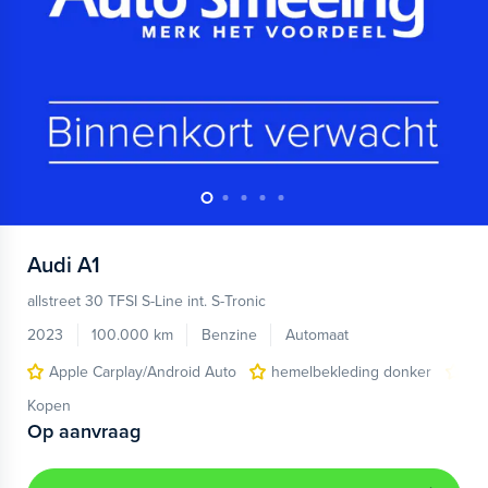
Audi
A1
allstreet 30 TFSI S-Line int. S-Tronic
2023
100.000 km
Benzine
Automaat
Apple Carplay/Android Auto
hemelbekleding donker
lic
Kopen
Op aanvraag