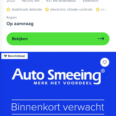
2023
48.000 km
437 km actieradius
Elektrisch
dodehoek detectie
electronic climate controle
elektris
Kopen
Op aanvraag
Bekijken
Beschikbaar