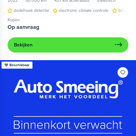
2022
50.000 km
437 km actieradius
Elektrisch
dodehoek detectie
electronic climate controle
lichtmeta
Kopen
Op aanvraag
Bekijken
Beschikbaar