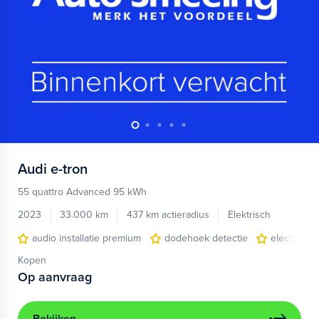
Audi
e-tron
55 quattro Advanced 95 kWh
2023
33.000 km
437 km actieradius
Elektrisch
audio installatie premium
dodehoek detectie
electronic 
Kopen
Op aanvraag