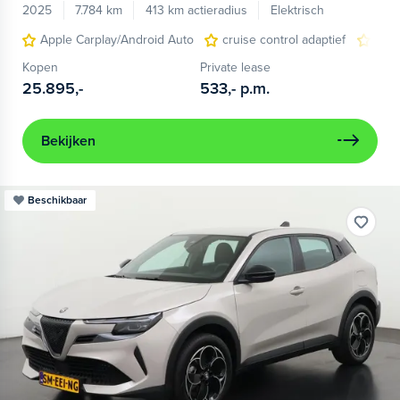
2025
7.784 km
413 km actieradius
Elektrisch
Apple Carplay/Android Auto
cruise control adaptief
LED
Kopen
Private lease
25.895,-
533,-
p.m.
Bekijken
Beschikbaar