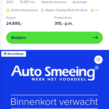
2021
76.857 km
Hybride benzine
Automaat
achteruitrijcamera
Apple Carplay/Android Auto
audio ins
Kopen
Financieren
24.895,-
315,-
p.m.
Bekijken
Beschikbaar