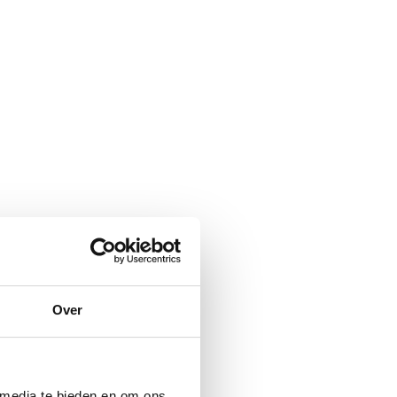
Over
 media te bieden en om ons