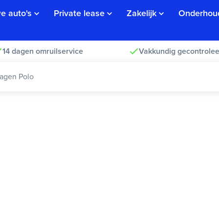
e auto's
Private lease
Zakelijk
Onderhou
14 dagen omruilservice
Vakkundig gecontrolee
agen Polo