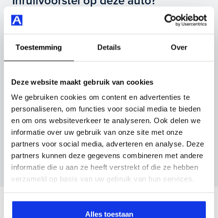
Inruilvoorstel op deze auto?
carplay/android auto, lichtmetalen velgen 16", r-line
exterieur en nog veel meer.
Vul hier je gegevens in en vergeet niet foto's van je
inruilauto mee te sturen.
Je koopt hem voor € 23.945,- maar je kan deze
Toestemming
Details
Over
Volkswagen Polo ook bij ons financieren of leasen.
Kenteken huidige auto
Kilometerstand (bij benadering)
Maak snel een afspraak in de showroom of bestel hem
Deze website maakt gebruik van cookies
direct online.
We gebruiken cookies om content en advertenties te
personaliseren, om functies voor social media te bieden
Inruilvoorstel aanvragen
en om ons websiteverkeer te analyseren. Ook delen we
informatie over uw gebruik van onze site met onze
partners voor social media, adverteren en analyse. Deze
Wanneer je foto’s meestuurt ontvang je op
partners kunnen deze gegevens combineren met andere
maandag tot en met vrijdag binnen enkele uren
informatie die u aan ze heeft verstrekt of die ze hebben
een voorstel.
verzameld op basis van uw gebruik van hun services.
Veelgestelde vragen
Alles toestaan