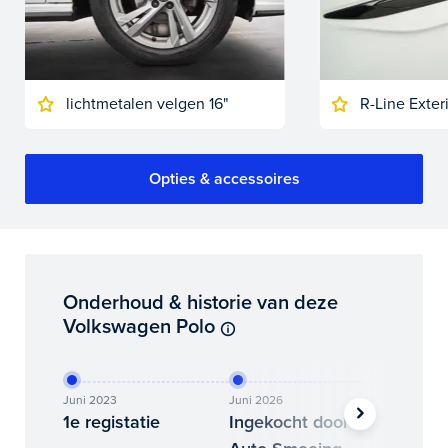
lichtmetalen velgen 16"
R-Line Exter
Opties & accessoires
Onderhoud & historie van deze
Volkswagen Polo
Juni 2023
Juni 2026
Juli 2026
1e registatie
Ingekocht door
Binne