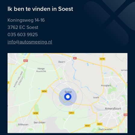
Ik ben te vinden in Soest
Koningsweg 14-16
3762 EC Soest
035 603 9925
info@autosmeeing.nl