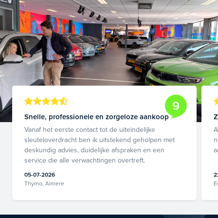
9
Snelle, professionele en zorgeloze aankoop
Z
Vanaf het eerste contact tot de uiteindelijke
A
sleuteloverdracht ben ik uitstekend geholpen met
n
deskundig advies, duidelijke afspraken en een
a
service die alle verwachtingen overtreft.
05-07-2026
2
Thymo, Almere
E