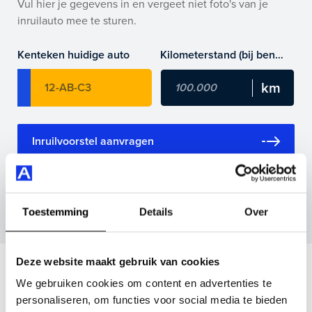
control adaptief en nog veel meer.
Vul hier je gegevens in en vergeet niet foto's van je
inruilauto mee te sturen.
Je koopt hem voor € 0,- maar je kan deze Volkswagen
Polo ook bij ons financieren of leasen.
Kenteken huidige auto
Kilometerstand (bij benadering)
Maak snel een afspraak in de showroom of bestel hem
direct online.
Inruilvoorstel aanvragen
Wanneer je foto’s meestuurt ontvang je op
maandag tot en met vrijdag binnen enkele uren
Toestemming
Details
Over
een voorstel.
Deze website maakt gebruik van cookies
Veelgestelde vragen
We gebruiken cookies om content en advertenties te
personaliseren, om functies voor social media te bieden
Wanneer kan ik een proefrit maken?