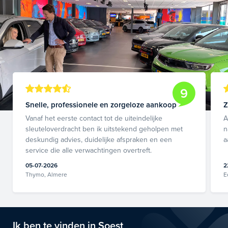
9
Snelle, professionele en zorgeloze aankoop
Z
Vanaf het eerste contact tot de uiteindelijke
A
sleuteloverdracht ben ik uitstekend geholpen met
n
deskundig advies, duidelijke afspraken en een
a
service die alle verwachtingen overtreft.
05-07-2026
2
Thymo, Almere
E
Ik ben te vinden in Soest