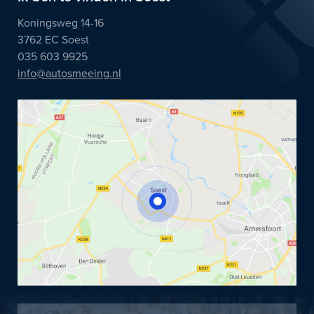
Koningsweg 14-16
3762 EC Soest
035 603 9925
info@autosmeeing.nl