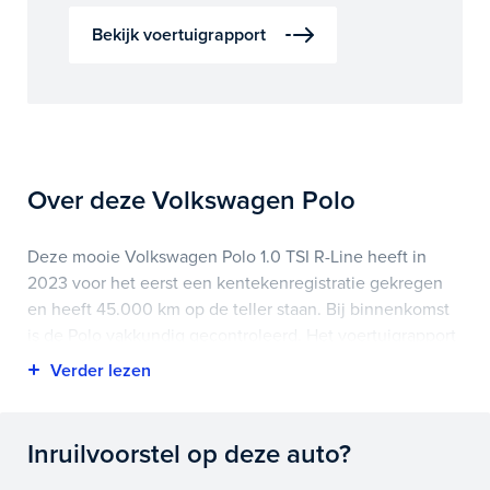
Bekijk voertuigrapport
Over deze Volkswagen Polo
Deze mooie Volkswagen Polo 1.0 TSI R-Line heeft in
2023 voor het eerst een kentekenregistratie gekregen
en heeft 45.000 km op de teller staan. Bij binnenkomst
is de Polo vakkundig gecontroleerd. Het voertuigrapport
is op deze pagina bij onderhoud en historie te
downloaden.
Highlights van deze Volkswagen zijn onder andere
Inruilvoorstel op deze auto?
achteruitrijcamera, apple carplay/android auto, cruise