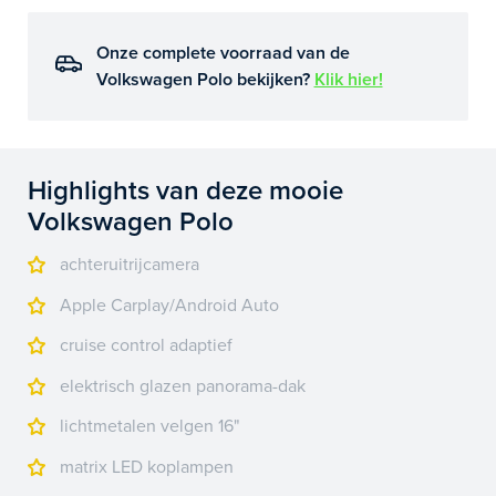
Onze complete voorraad van de
Volkswagen Polo bekijken?
Klik hier!
Highlights van deze mooie
Volkswagen Polo
achteruitrijcamera
Apple Carplay/Android Auto
cruise control adaptief
elektrisch glazen panorama-dak
lichtmetalen velgen 16"
matrix LED koplampen