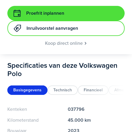
Proefrit inplannen
Inruilvoorstel aanvragen
Koop direct online
Specificaties van deze Volkswagen
Polo
Basisgegevens
Technisch
Financieel
Afmeting
Kenteken
037796
Kilometerstand
45.000 km
Bouwjaar
2023