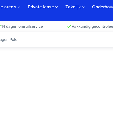
e auto's
Private lease
Zakelijk
Onderhou
14 dagen omruilservice
Vakkundig gecontrolee
agen Polo