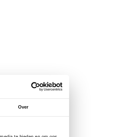
Over
 media te bieden en om ons