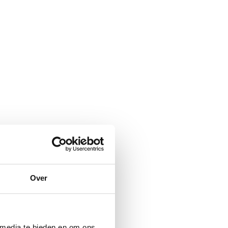
Over
 media te bieden en om ons