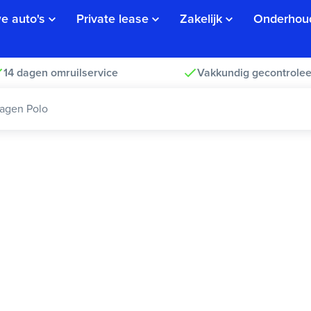
e auto's
Private lease
Zakelijk
Onderhou
14 dagen omruilservice
Vakkundig gecontrolee
agen Polo