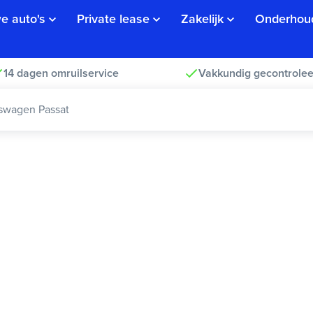
e auto's
Private lease
Zakelijk
Onderhou
14 dagen omruilservice
Vakkundig gecontrolee
swagen Passat