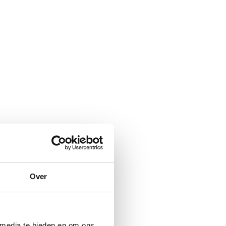
Over
 media te bieden en om ons