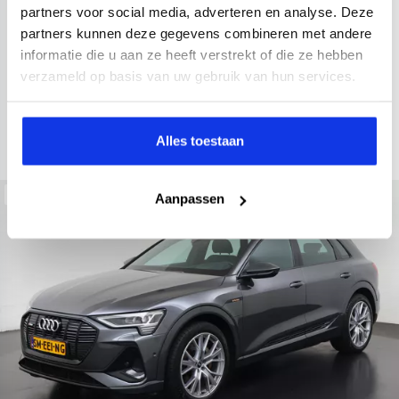
2021
52.979 km
Hybride benzine
Automaat
partners voor social media, adverteren en analyse. Deze
partners kunnen deze gegevens combineren met andere
achteruitrijcamera
Apple Carplay/Android Auto
electroni
informatie die u aan ze heeft verstrekt of die ze hebben
Kopen
verzameld op basis van uw gebruik van hun services.
Op aanvraag
Bekijken
Alles toestaan
Beschikbaar
Aanpassen