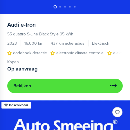
Audi
e-tron
55 quattro S-Line Black Style 95 kWh
2023
16.000 km
437 km actieradius
Elektrisch
dodehoek detectie
electronic climate controle
elektris
Kopen
Op aanvraag
Bekijken
Beschikbaar