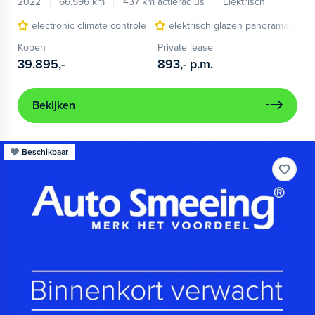
2022
66.596 km
437 km actieradius
Elektrisch
electronic climate controle
elektrisch glazen panorama-dak
Kopen
Private lease
39.895,-
893,-
p.m.
Bekijken
Beschikbaar