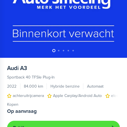
Audi
A3
Sportback 40 TFSIe Plug-In
2022
84.000 km
Hybride benzine
Automaat
achteruitrijcamera
Apple Carplay/Android Auto
electroni
Kopen
Op aanvraag