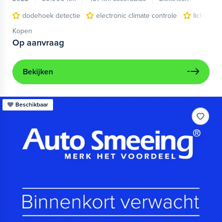
dodehoek detectie
electronic climate controle
lichtmeta
Kopen
Op aanvraag
Bekijken
Beschikbaar