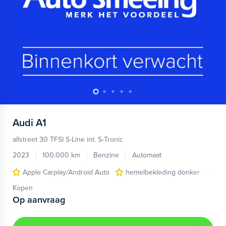
Audi
A1
allstreet 30 TFSI S-Line int. S-Tronic
2023
100.000 km
Benzine
Automaat
Apple Carplay/Android Auto
hemelbekleding donker
lic
Kopen
Op aanvraag