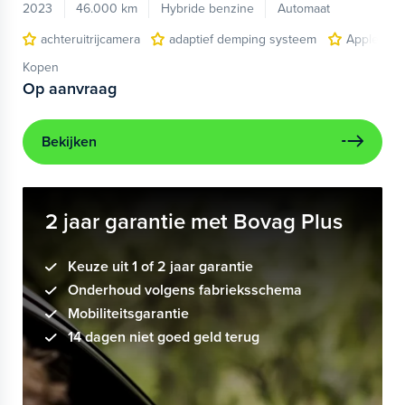
2023
46.000 km
Hybride benzine
Automaat
achteruitrijcamera
adaptief demping systeem
Apple Car
Kopen
Op aanvraag
Bekijken
2 jaar garantie met Bovag Plus
Keuze uit 1 of 2 jaar garantie
Onderhoud volgens fabrieksschema
Mobiliteitsgarantie
14 dagen niet goed geld terug