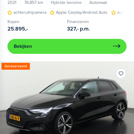
2021
76.857 km
Hybride benzine
Automaat
achteruitrijcamera
Apple Carplay/Android Auto
audio ins
Kopen
Financieren
25.895,-
327,-
p.m.
Bekijken
Gereserveerd