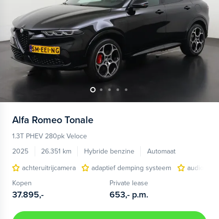
Alfa Romeo
Tonale
1.3T PHEV 280pk Veloce
2025
26.351 km
Hybride benzine
Automaat
achteruitrijcamera
adaptief demping systeem
audio inst
Kopen
Private lease
37.895,-
653,-
p.m.