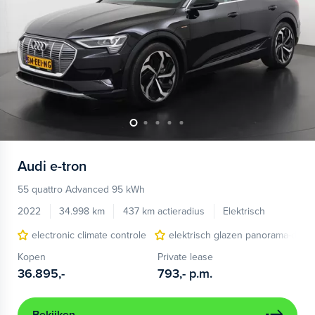
Audi
e-tron
55 quattro Advanced 95 kWh
2022
34.998 km
437 km actieradius
Elektrisch
electronic climate controle
elektrisch glazen panorama-dak
Kopen
Private lease
36.895,-
793,-
p.m.
Bekijken