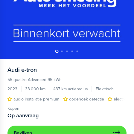
Audi
e-tron
55 quattro Advanced 95 kWh
2023
33.000 km
437 km actieradius
Elektrisch
audio installatie premium
dodehoek detectie
electronic 
Kopen
Op aanvraag
Bekijken