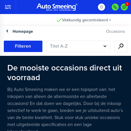
Vakkundig gecontroleerd >
Homepage
Occasions
Filteren
De mooiste occasions direct uit
voorraad
Bij Auto Smeeing maken we er een topsport van: het
inkopen van alleen de allermooiste en allerbeste
occasions! En dat doen we dagelijks. Door bij de inkoop
selectief te werk te gaan, bieden we je uitsluitend auto’s
van de beste kwaliteit. Stuk voor stuk unieke occasions
met uitgebreide specificaties en een lage