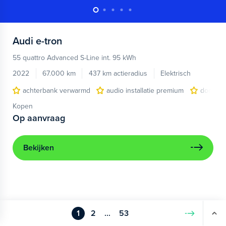
Audi
e-tron
55 quattro Advanced S-Line int. 95 kWh
2022
67.000 km
437 km actieradius
Elektrisch
achterbank verwarmd
audio installatie premium
dodehoe
Kopen
Op aanvraag
Bekijken
1
2
...
53
Volgende