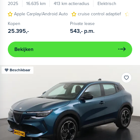
2025
16.635 km
413 km actieradius
Elektrisch
Apple Carplay/Android Auto
cruise control adaptief
LED
Kopen
Private lease
25.395,-
543,-
p.m.
Bekijken
Beschikbaar