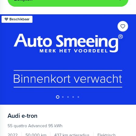
Beschikbaar
Audi
e-tron
55 quattro Advanced 95 kWh
2022
50.000 km
437 km actieradius
Elektrisch