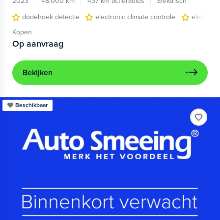
2023
48.000 km
437 km actieradius
Elektrisch
dodehoek detectie
electronic climate controle
elektris
Kopen
Op aanvraag
Bekijken
Beschikbaar