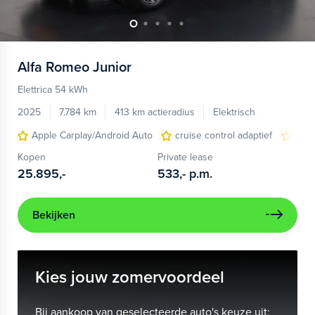
Alfa Romeo
Junior
Elettrica 54 kWh
2025
7.784 km
413 km actieradius
Elektrisch
Apple Carplay/Android Auto
cruise control adaptief
LED
Kopen
Private lease
25.895,-
533,-
p.m.
Bekijken
Kies jouw zomervoordeel
Bij aankoop van geselecteerde auto's keuze uit: