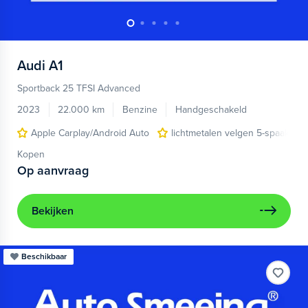
Audi
A1
Sportback 25 TFSI Advanced
2023
22.000 km
Benzine
Handgeschakeld
Apple Carplay/Android Auto
lichtmetalen velgen 5-spaaks 17
Kopen
Op aanvraag
Bekijken
Beschikbaar