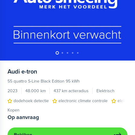
Audi
e-tron
55 quattro S-Line Black Edition 95 kWh
2023
48.000 km
437 km actieradius
Elektrisch
dodehoek detectie
electronic climate controle
elektris
Kopen
Op aanvraag