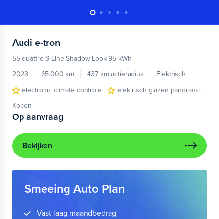
Audi
e-tron
55 quattro S-Line Shadow Look 95 kWh
2023
65.000 km
437 km actieradius
Elektrisch
electronic climate controle
elektrisch glazen panorama-dak
Kopen
Op aanvraag
Bekijken
Smeeing Auto Plan
Vast laag maandbedrag