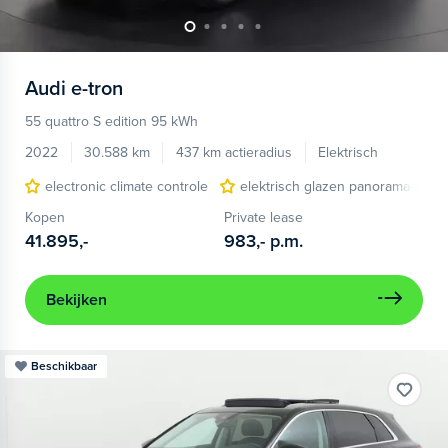
Audi
e-tron
55 quattro S edition 95 kWh
2022
30.588 km
437 km actieradius
Elektrisch
electronic climate controle
elektrisch glazen panorama-dak
Kopen
Private lease
41.895,-
983,-
p.m.
Bekijken
Beschikbaar