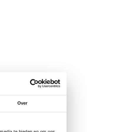
Over
 media te bieden en om ons