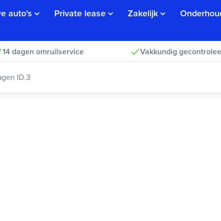
e auto's
Private lease
Zakelijk
Onderhou
14 dagen omruilservice
Vakkundig gecontrolee
gen ID.3