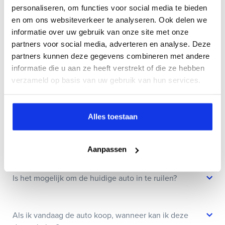
Veelgestelde vragen
personaliseren, om functies voor social media te bieden
en om ons websiteverkeer te analyseren. Ook delen we
Wanneer kan ik een proefrit maken?
informatie over uw gebruik van onze site met onze
partners voor social media, adverteren en analyse. Deze
partners kunnen deze gegevens combineren met andere
Kan ik een auto reserveren?
informatie die u aan ze heeft verstrekt of die ze hebben
verzameld op basis van uw gebruik van hun services.
Hoe weet ik of deze auto nog beschikbaar is?
Alles toestaan
Wat zit er allemaal in jullie Bovag Plus afleverpakket?
Aanpassen
Is het mogelijk om de huidige auto in te ruilen?
Als ik vandaag de auto koop, wanneer kan ik deze