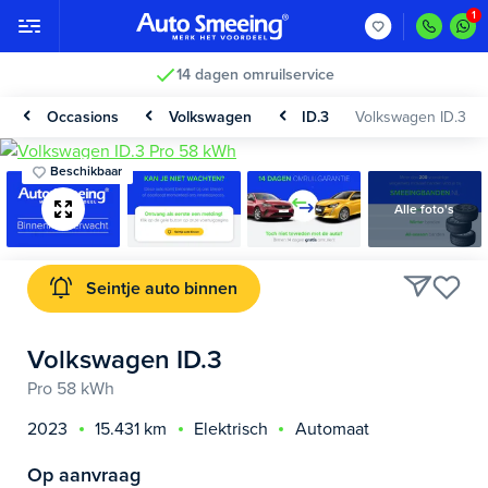
14 dagen omruilservice
Occasions
Volkswagen
ID.3
Volkswagen ID.3
Beschikbaar
Alle foto's
Seintje auto binnen
Volkswagen ID.3
Pro 58 kWh
2023
15.431 km
Elektrisch
Automaat
Op aanvraag