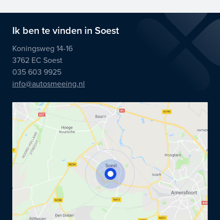
Ik ben te vinden in Soest
Koningsweg 14-16
3762 EC Soest
035 603 9925
info@autosmeeing.nl