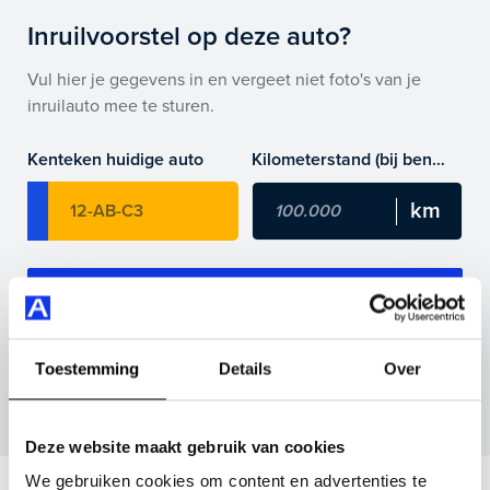
Inruilvoorstel op deze auto?
Vul hier je gegevens in en vergeet niet foto's van je
inruilauto mee te sturen.
Kenteken huidige auto
Kilometerstand (bij benadering)
Inruilvoorstel aanvragen
Wanneer je foto’s meestuurt ontvang je op
Toestemming
Details
Over
maandag tot en met vrijdag binnen enkele uren
een voorstel.
Deze website maakt gebruik van cookies
We gebruiken cookies om content en advertenties te