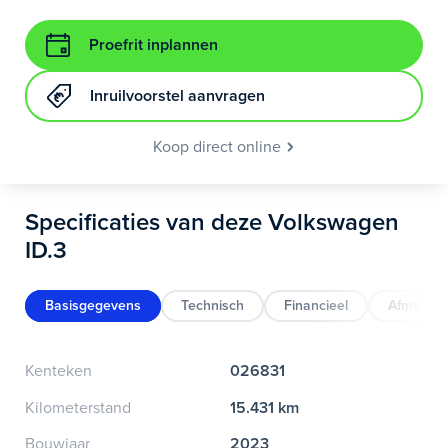
Proefrit inplannen
Inruilvoorstel aanvragen
Koop direct online
Specificaties van deze Volkswagen
ID.3
Basisgegevens
Technisch
Financieel
Afmeting
Kenteken
026831
Kilometerstand
15.431 km
Bouwjaar
2023