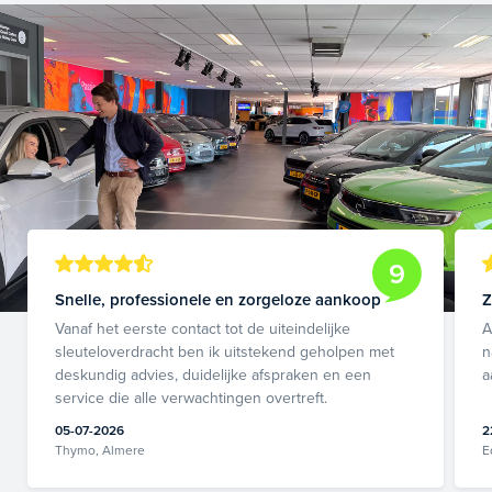
9
Snelle, professionele en zorgeloze aankoop
Z
Vanaf het eerste contact tot de uiteindelijke
A
sleuteloverdracht ben ik uitstekend geholpen met
n
deskundig advies, duidelijke afspraken en een
a
service die alle verwachtingen overtreft.
05-07-2026
2
Thymo, Almere
E