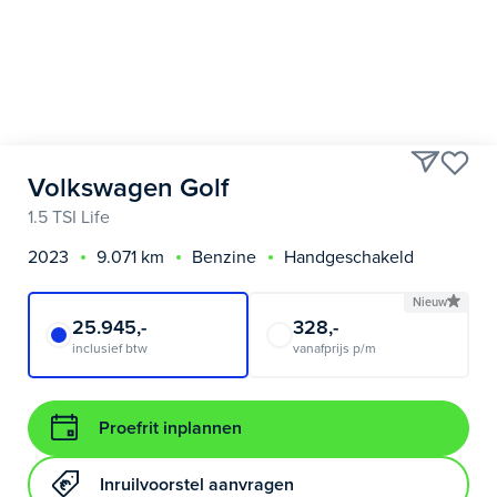
Volkswagen Golf
1.5 TSI Life
2023
9.071 km
Benzine
Handgeschakeld
Nieuw
25.945,-
328,-
inclusief btw
vanafprijs p/m
Proefrit inplannen
Inruilvoorstel aanvragen