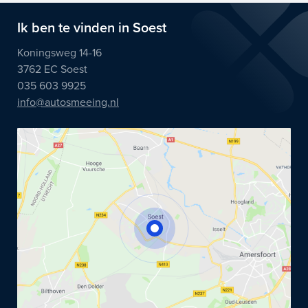
Ik ben te vinden in Soest
Koningsweg 14-16
3762 EC Soest
035 603 9925
info@autosmeeing.nl