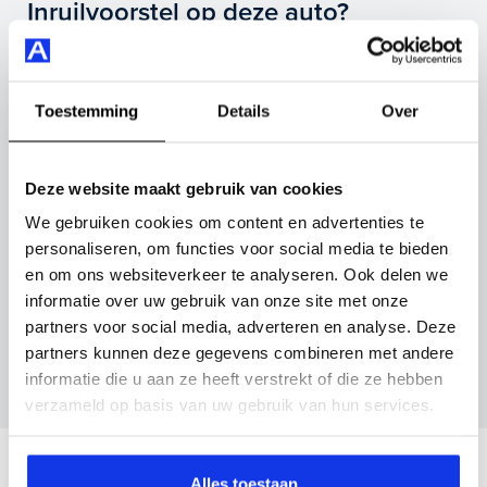
carplay/android auto, electronic climate controle,
Inruilvoorstel op deze auto?
elektrisch glazen panorama-dak en nog veel meer.
Vul hier je gegevens in en vergeet niet foto's van je
Je koopt hem voor € 25.945,- maar je kan deze
inruilauto mee te sturen.
Volkswagen Golf ook bij ons financieren of leasen.
Toestemming
Details
Over
Kenteken huidige auto
Kilometerstand (bij benadering)
Maak snel een afspraak in de showroom of bestel hem
direct online.
Deze website maakt gebruik van cookies
We gebruiken cookies om content en advertenties te
personaliseren, om functies voor social media te bieden
Inruilvoorstel aanvragen
en om ons websiteverkeer te analyseren. Ook delen we
informatie over uw gebruik van onze site met onze
partners voor social media, adverteren en analyse. Deze
Wanneer je foto’s meestuurt ontvang je op
partners kunnen deze gegevens combineren met andere
maandag tot en met vrijdag binnen enkele uren
informatie die u aan ze heeft verstrekt of die ze hebben
een voorstel.
verzameld op basis van uw gebruik van hun services.
Veelgestelde vragen
Alles toestaan