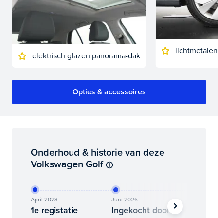
lichtmetalen
elektrisch glazen panorama-dak
Opties & accessoires
Onderhoud & historie van deze
Volkswagen Golf
April 2023
Juni 2026
Juli 2026
1e registatie
Ingekocht door
Binne