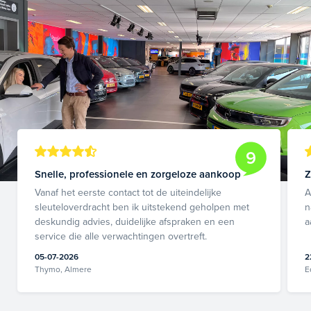
9
Snelle, professionele en zorgeloze aankoop
Z
Vanaf het eerste contact tot de uiteindelijke
A
sleuteloverdracht ben ik uitstekend geholpen met
n
deskundig advies, duidelijke afspraken en een
a
service die alle verwachtingen overtreft.
05-07-2026
2
Thymo, Almere
E