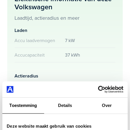
Volkswagen
Volkswagen e-Up! ook bij ons financieren of leasen.
Laadtijd, actieradius en meer
Maak snel een afspraak in de showroom of bestel hem
direct online.
Laden
Accu laadvermogen
7 kW
Accucapaciteit
37 kWh
Actieradius
Actieradius (WLTP)
260 km
Toestemming
Details
Over
Gemmiddeld elektrisch
14.3 kW
verbuik
Deze website maakt gebruik van cookies