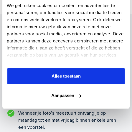
We gebruiken cookies om content en advertenties te
personaliseren, om functies voor social media te bieden
en om ons websiteverkeer te analyseren. Ook delen we
Inruilvoorstel op deze auto?
informatie over uw gebruik van onze site met onze
partners voor social media, adverteren en analyse. Deze
Vul hier je gegevens in en vergeet niet foto's van je
partners kunnen deze gegevens combineren met andere
inruilauto mee te sturen.
informatie die u aan ze heeft verstrekt of die ze hebben
verzameld op basis van uw gebruik van hun services.
Kenteken huidige auto
Kilometerstand (bij benadering)
Alles toestaan
Inruilvoorstel aanvragen
Aanpassen
Wanneer je foto’s meestuurt ontvang je op
maandag tot en met vrijdag binnen enkele uren
een voorstel.