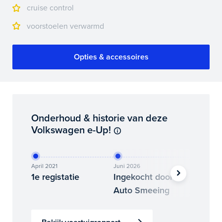
cruise control
voorstoelen verwarmd
Opties & accessoires
Onderhoud & historie van deze
Volkswagen e-Up!
April 2021
Juni 2026
Juli 2026
1e registatie
Ingekocht door
Binne
Auto Smeeing
Auto 