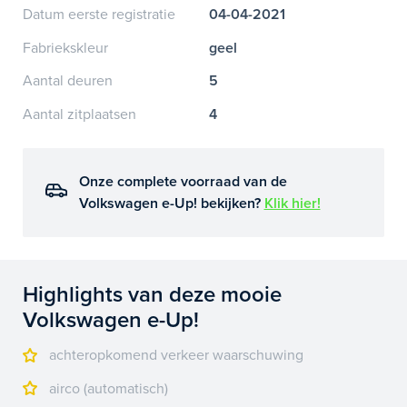
Datum eerste registratie
04-04-2021
Fabriekskleur
geel
Aantal deuren
5
Aantal zitplaatsen
4
Onze complete voorraad van de
Volkswagen e-Up! bekijken?
Klik hier!
Highlights van deze mooie
Volkswagen e-Up!
achteropkomend verkeer waarschuwing
airco (automatisch)