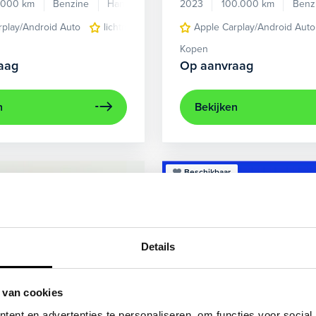
.000 km
Benzine
Handgeschakeld
2023
100.000 km
Benz
rplay/Android Auto
lichtmetalen velgen 5-spaaks 17"
Apple Carplay/Android Auto
voorstoel
Kopen
aag
Op aanvraag
n
Bekijken
Beschikbaar
Details
 van cookies
ent en advertenties te personaliseren, om functies voor social