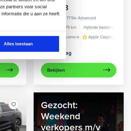
Audi
A3
ze partners voor social
nformatie die u aan ze heeft
Sportback 40 TFSIe Advanced
de benzine
Automaat
2021
52.979 km
Hybride benzine
Auto
en multi-spaaks 17"
e Carplay/Android Auto
navigatiesysteem full map
achteruitrijcamera
electronic climate controle
Apple Carplay/Android
trekhaak met afn
elektrisch g
Alles toestaan
Kopen
Op aanvraag
Bekijken
Gezocht:
Weekend
verkopers m/v