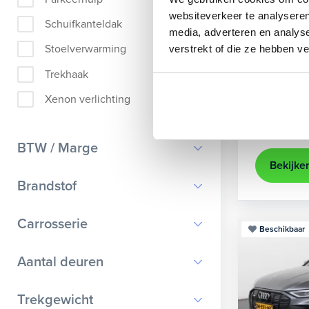
Audi
A
websiteverkeer te analyseren
Schuifkanteldak
media, adverteren en analys
Sportback 4
Stoelverwarming
verstrekt of die ze hebben v
2021
35.
Trekhaak
Apple Ca
Xenon verlichting
Kopen
25.895,-
BTW / Marge
Bekijke
BTW
Brandstof
Marge
Benzine
Carrosserie
Beschikbaar
Diesel
Bestelauto
9
Aantal deuren
Elektrisch
Cabriolet
9
Hybride benzine
0
Trekgewicht
Chassis cabine
1