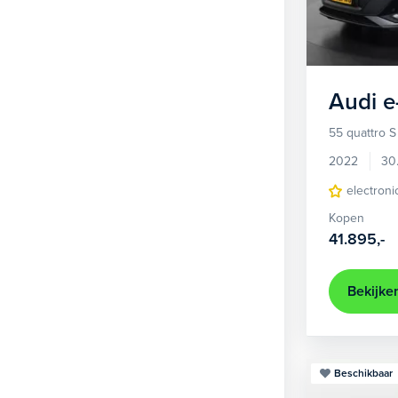
1
Hatchback
381
2
MPV
22
3
Overig
2
Audi
e
4
Personenbus
2
55 quattro S
5
SUV
499
2022
30
6
Sedan
electroni
18
Kopen
Stationwagon
97
41.895,-
Terreinwagen
1
Trike
1
Bekijke
Beschikbaar