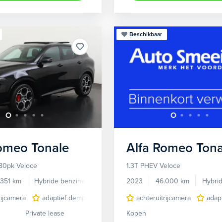
Beschikbaar
Romeo
Tonale
Alfa Romeo
Tona
80pk Veloce
1.3T PHEV Veloce
.351 km
Hybride benzine
Automaat
2023
46.000 km
Hybri
rijcamera
adaptief demping systeem
achteruitrijcamera
audio installatie premium
adap
Private lease
Kopen