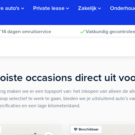
e auto's
Private lease
Zakelijk
Onderhou
14 dagen omruilservice
Vakkundig gecontrolee
iste occasions direct uit vo
ng maken we er een topsport van: het inkopen van alleen de alle
koop selectief te werk te gaan, bieden we je uitsluitend auto’s v
ecificaties en een lage kilometerstand.
Beschikbaar