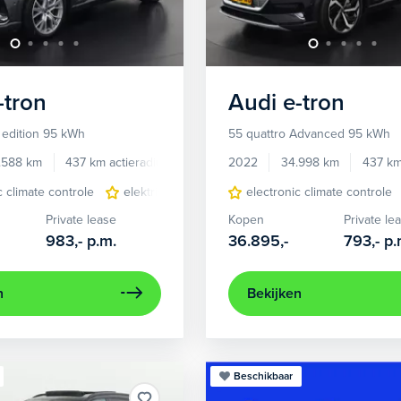
-tron
Audi
e-tron
 edition 95 kWh
55 quattro Advanced 95 kWh
.588 km
437 km actieradius
Elektrisch
2022
34.998 km
437 km
c climate controle
elektrisch glazen panorama-dak
electronic climate controle
lederen/stof
Private lease
Kopen
Private le
983,-
p.m.
36.895,-
793,-
p.
n
Bekijken
Beschikbaar