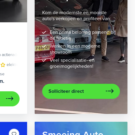
Kom de modernste en mooiste
auto's verkopen en profiteer van:
Een prima beloning passend bij
de functie
Werken in een moderne
showroom
 actieradius
Elektrisch
Veel specialisatie- en
 bekleding
elektrisch glazen panorama-dak
lichtmetalen velgen 10-spaaks 21"
lederen bekleding
metaalkleur
lichtmet
na
groeimogelijkheden!
ase
m.
Solliciteer direct