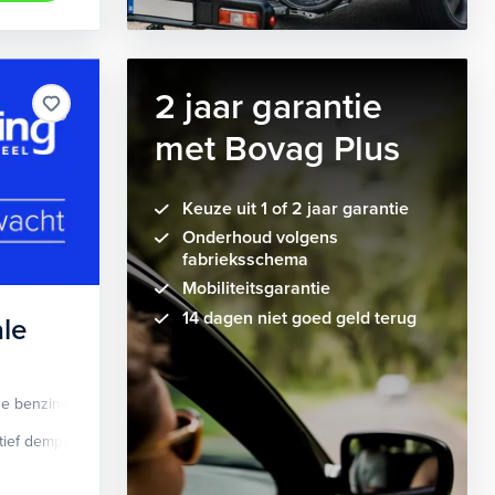
2 jaar garantie
met Bovag Plus
Keuze uit 1 of 2 jaar garantie
Onderhoud volgens
fabrieksschema
Mobiliteitsgarantie
14 dagen niet goed geld terug
le
de benzine
Automaat
tief demping systeem
cruise control adaptief
Apple Carplay/Android Auto
dodehoek detectie
elektrisch glaze
audio instal