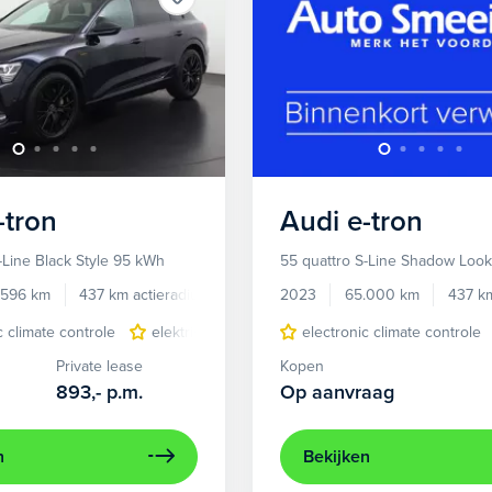
-tron
Audi
e-tron
-Line Black Style 95 kWh
55 quattro S-Line Shadow Loo
.596 km
437 km actieradius
Elektrisch
2023
65.000 km
437 km
c climate controle
elektrisch glazen panorama-dak
electronic climate controle
lichtmetalen 
Private lease
Kopen
893,-
p.m.
Op aanvraag
n
Bekijken