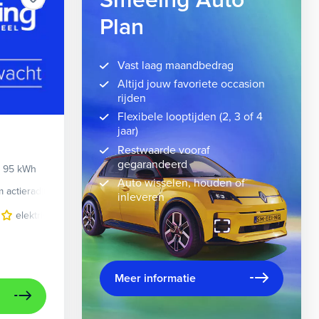
Smeeing Auto
Plan
Vast laag maandbedrag
Altijd jouw favoriete occasion
rijden
Flexibele looptijden (2, 3 of 4
jaar)
Restwaarde vooraf
gegarandeerd
k 95 kWh
Auto wisselen, houden of
 actieradius
Elektrisch
inleveren
velgen 10-spaaks 21"
elektrisch glazen panorama-dak
luxe lederen bekleding
lichtmetalen velgen 10-spaaks 2
metaalkleur
n
Meer informatie