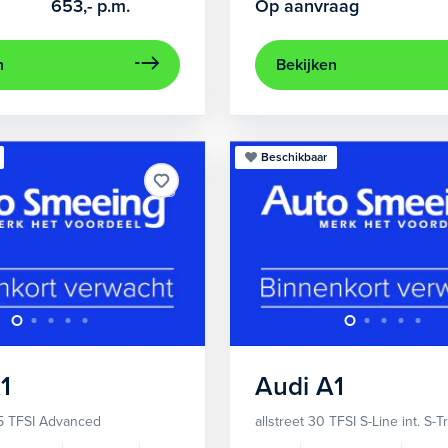
653,-
p.m.
Op aanvraag
n
Bekijken
Beschikbaar
1
Audi
A1
5 TFSI Advanced
allstreet 30 TFSI S-Line int. S-T