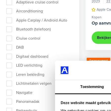
2023
22
Adaptieve cruise control
Apple Ca
Airconditioning
Kopen
Apple Carplay / Android Auto
Op aanvr
Bluetooth (telefoon)
Bekijke
Cruise control
DAB
Digitaal dashboard
Gereserveerd
LED verlichting
Leren bekleding
Lichtmetalen velgen
Toestemming
Navigatie
Panoramadak
Deze website maakt gebruik
Parkeerhulp
We gebruiken cookies om cont