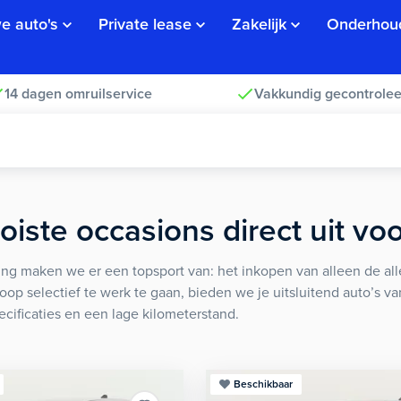
e auto's
Private lease
Zakelijk
Onderhou
14 dagen omruilservice
Vakkundig gecontrolee
iste occasions direct uit vo
ng maken we er een topsport van: het inkopen van alleen de alle
koop selectief te werk te gaan, bieden we je uitsluitend auto’s v
ecificaties en een lage kilometerstand.
Beschikbaar