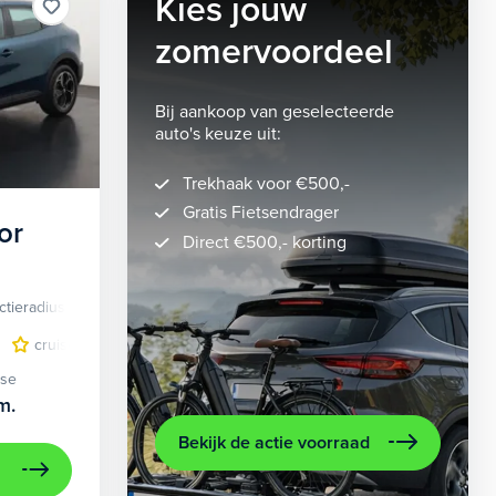
Kies jouw
zomervoordeel
Bij aankoop van geselecteerde
auto's keuze uit:
Trekhaak voor €500,-
Gratis Fietsendrager
or
Direct €500,- korting
ctieradius
Elektrisch
lichtmetalen velgen 5-spaaks 18"
cruise control adaptief
LED koplampen
volledig digitaal instrumentenpane
lichtmetalen velge
ase
m.
Bekijk de actie voorraad