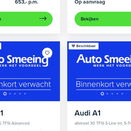
653,-
p.m.
Op aanvraag
n
Bekijken
Beschikbaar
1
Audi
A1
5 TFSI Advanced
allstreet 30 TFSI S-Line int. S-T