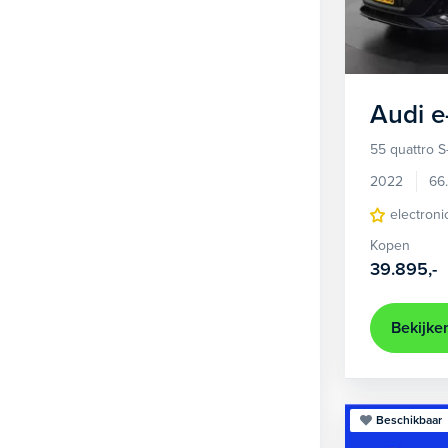
1
Hatchback
377
2
MPV
21
3
Overig
2
Audi
e
4
Personenbus
2
55 quattro S
5
SUV
505
2022
66
6
Sedan
electroni
18
Kopen
Stationwagon
101
39.895,-
Terreinwagen
1
Trike
1
Bekijke
Beschikbaar