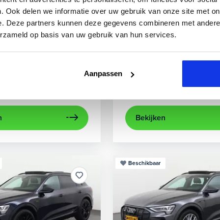
3
Audi
A3
. Ook delen we informatie over uw gebruik van onze site met on
e. Deze partners kunnen deze gegevens combineren met andere i
 TFSIe Plug-In
Sportback 40 TFSIe Advanced
erzameld op basis van uw gebruik van hun services.
.000 km
Hybride benzine
Automaat
2021
52.979 km
Hybrid
rijcamera
Apple Carplay/Android Auto
achteruitrijcamera
electronic climate control
Appl
Aanpassen
Kopen
aag
Op aanvraag
n
Bekijken
Beschikbaar