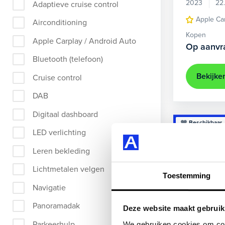
2023
22
Adaptieve cruise control
Apple Ca
Airconditioning
Kopen
Apple Carplay / Android Auto
Op aanvr
Bluetooth (telefoon)
Bekijke
Cruise control
DAB
Digitaal dashboard
Beschikbaar
LED verlichting
Leren bekleding
Lichtmetalen velgen
Toestemming
Navigatie
Panoramadak
Deze website maakt gebruik
Parkeerhulp
We gebruiken cookies om cont