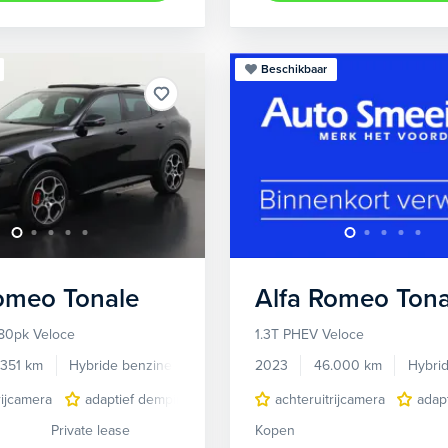
Beschikbaar
Romeo
Tonale
Alfa Romeo
Tona
80pk Veloce
1.3T PHEV Veloce
.351 km
Hybride benzine
Automaat
2023
46.000 km
Hybri
rijcamera
adaptief demping systeem
achteruitrijcamera
audio installatie premium
adap
Private lease
Kopen