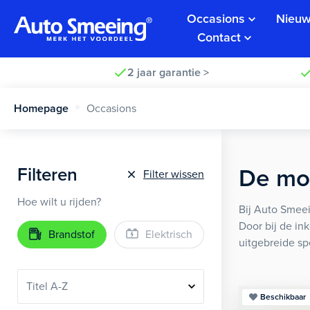
Occasions
Nieuw
Contact
2 jaar garantie >
Homepage
Occasions
Filteren
De moo
Filter wissen
Hoe wilt u rijden?
Bij Auto Smeei
Door bij de in
Brandstof
Elektrisch
uitgebreide sp
Beschikbaar