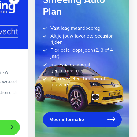
Smeeing Auto
Plan
Vast laag maandbedrag
Altijd jouw favoriete occasion
rijden
Flexibele looptijden (2, 3 of 4
jaar)
Restwaarde vooraf
gegarandeerd
95 kWh
Auto wisselen, houden of
 actieradius
Elektrisch
inleveren
ma-dak
ctronic climate controle
lederen/stof bekleding
elektrisch glazen panorama-dak
lichtmetalen velgen 10-spaaks 21"
lederen
Meer informatie