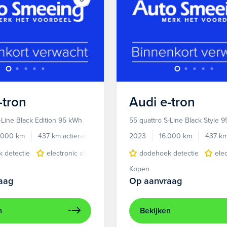
-tron
Audi
e-tron
-Line Black Edition 95 kWh
55 quattro S-Line Black Style 
.000 km
437 km actieradius
Elektrisch
2023
16.000 km
437 km
 detectie
electronic climate controle
dodehoek detectie
elektrisch glazen panora
ele
Kopen
aag
Op aanvraag
n
Bekijken