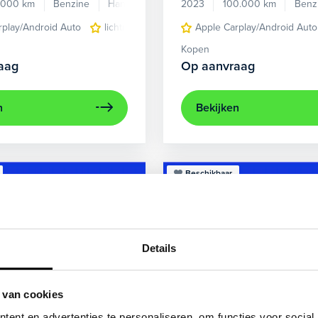
.000 km
Benzine
Handgeschakeld
2023
100.000 km
Benz
rplay/Android Auto
lichtmetalen velgen 5-spaaks 17"
Apple Carplay/Android Auto
voorstoel
Kopen
aag
Op aanvraag
n
Bekijken
Beschikbaar
Details
 van cookies
ent en advertenties te personaliseren, om functies voor social