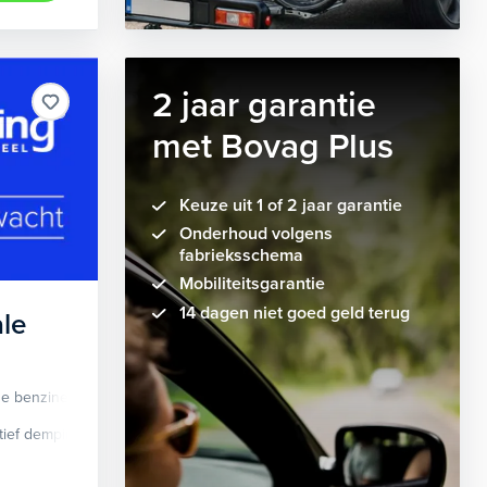
2 jaar garantie
met Bovag Plus
Keuze uit 1 of 2 jaar garantie
Onderhoud volgens
fabrieksschema
Mobiliteitsgarantie
14 dagen niet goed geld terug
le
de benzine
Automaat
tief demping systeem
cruise control adaptief
Apple Carplay/Android Auto
dodehoek detectie
elektrisch glaze
audio instal