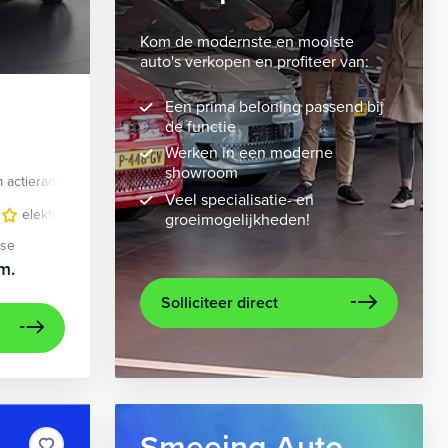
Kom de modernste en mooiste
auto's verkopen en profiteer van:
Een prima beloning passend bij
de functie
Werken in een moderne
showroom
 actieradius
Elektrisch
Veel specialisatie- en
velgen 10-spaaks 21"
elektrisch glazen panorama-dak
luxe lederen bekleding
lederen/stof bekleding
metaalkleur
lic
n
groeimogelijkheden!
ase
m.
Solliciteer direct