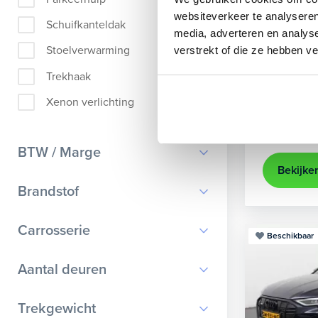
Audi
A
websiteverkeer te analyseren
Schuifkanteldak
media, adverteren en analys
Sportback 40
Stoelverwarming
verstrekt of die ze hebben v
2022
84
Trekhaak
achteruit
Xenon verlichting
Kopen
Op aanvr
BTW / Marge
Bekijke
BTW
Brandstof
Marge
Benzine
Carrosserie
Beschikbaar
Diesel
Bestelauto
9
Aantal deuren
Elektrisch
Cabriolet
9
Hybride benzine
0
Trekgewicht
Chassis cabine
1