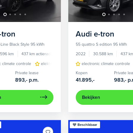
-tron
Audi
e-tron
-Line Black Style 95 kWh
55 quattro S edition 95 kWh
.596 km
437 km actieradius
Elektrisch
2022
30.588 km
437 km
c climate controle
elektrisch glazen panorama-dak
electronic climate controle
lichtmetalen 
Private lease
Kopen
Private le
893,-
p.m.
41.895,-
983,-
p.
n
Bekijken
Beschikbaar