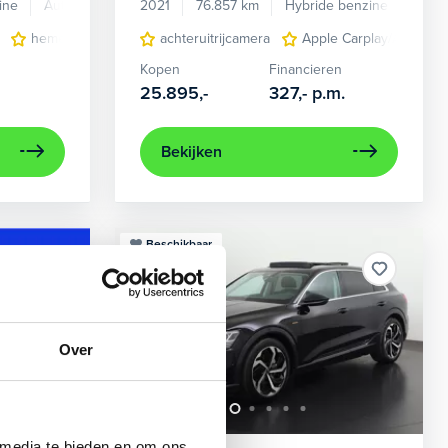
ine
Automaat
2021
76.857 km
Hybride benzine
Auto
en verwarmd
hemelbekleding donker
achteruitrijcamera
lichtmetalen velgen 7-spaaks 17"
Apple Carplay/Android
Kopen
Financieren
25.895,-
327,-
p.m.
Bekijken
Beschikbaar
Over
 media te bieden en om ons