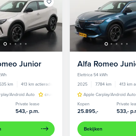
Romeo
Junior
Alfa Romeo
Juni
 kWh
Elettrica 54 kWh
.635 km
413 km actieradius
Elektrisch
2025
7.784 km
413 km a
rplay/Android Auto
cruise control adaptief
Apple Carplay/Android Auto
LED koplampen
Private lease
Kopen
Private le
543,-
p.m.
25.895,-
533,-
p.
n
Bekijken