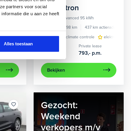
Audi
e-tron
ze partners voor social
nformatie die u aan ze heeft
55 quattro Advanced 95 kWh
e benzine
Automaat
2022
34.998 km
437 km actieradius
El
e
e Carplay/Android Auto
elektrisch glazen panorama-dak
electronic climate controle
electronic climate controle
lederen bekleding
elektrisch gla
lichtmetalen
navig
Alles toestaan
Kopen
Private lease
36.895,-
793,-
p.m.
Bekijken
Gezocht:
Weekend
verkopers m/v