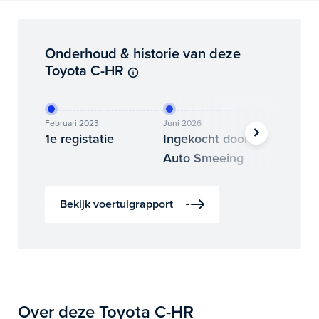
Onderhoud & historie van deze
Toyota C-HR
Februari 2023
Juni 2026
Juni 202
1e registatie
Ingekocht door
Binne
Auto Smeeing
Auto 
Bekijk voertuigrapport
Over deze Toyota C-HR