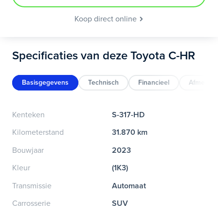
Koop direct online
Specificaties van deze Toyota C-HR
Basisgegevens
Technisch
Financieel
Afmeting
Kenteken
S-317-HD
Kilometerstand
31.870 km
Bouwjaar
2023
Kleur
(1K3)
Transmissie
Automaat
Carrosserie
SUV