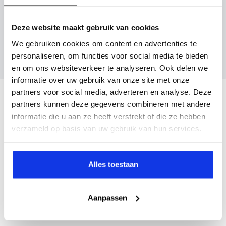
Inruilvoorstel aanvragen
Deze website maakt gebruik van cookies
Wanneer je foto’s meestuurt ontvang je op
We gebruiken cookies om content en advertenties te
maandag tot en met vrijdag binnen enkele uren
personaliseren, om functies voor social media te bieden
een voorstel.
en om ons websiteverkeer te analyseren. Ook delen we
informatie over uw gebruik van onze site met onze
partners voor social media, adverteren en analyse. Deze
Veelgestelde vragen
partners kunnen deze gegevens combineren met andere
informatie die u aan ze heeft verstrekt of die ze hebben
Wanneer kan ik een proefrit maken?
verzameld op basis van uw gebruik van hun services.
Kan ik een auto reserveren?
Alles toestaan
Aanpassen
Hoe weet ik of deze auto nog beschikbaar is?