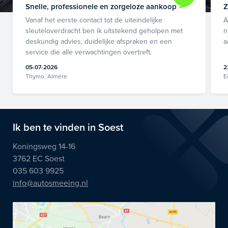
Snelle, professionele en zorgeloze aankoop
Z
Vanaf het eerste contact tot de uiteindelijke
A
sleuteloverdracht ben ik uitstekend geholpen met
n
deskundig advies, duidelijke afspraken en een
a
service die alle verwachtingen overtreft.
05-07-2026
2
Thymo, Almere
E
Ik ben te vinden in Soest
Koningsweg 14-16
3762 EC Soest
035 603 9925
info@autosmeeing.nl