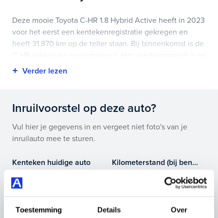
Deze mooie Toyota C-HR 1.8 Hybrid Active heeft in 2023
voor het eerst een kentekenregistratie gekregen en
heeft 31.870 km op de teller staan. Bij binnenkomst is de
C-HR vakkundig gecontroleerd. Het voertuigrapport is op
deze pagina bij onderhoud en historie te downloaden.
Highlights van deze Toyota zijn onder andere
achteruitrijcamera, airco (automatisch), apple
Inruilvoorstel op deze auto?
carplay/android auto en nog veel meer.
Vul hier je gegevens in en vergeet niet foto's van je
Je koopt hem voor € 23.695,- maar je kan deze Toyota
inruilauto mee te sturen.
C-HR ook bij ons financieren of leasen.
Kenteken huidige auto
Kilometerstand (bij benadering)
Maak snel een afspraak in de showroom of bestel hem
direct online.
Toestemming
Details
Over