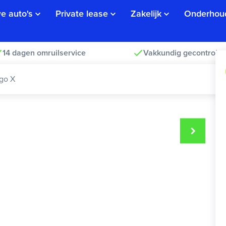
e auto's
Private lease
Zakelijk
Onderhou
14 dagen omruilservice
Vakkundig gecontrolee
go X