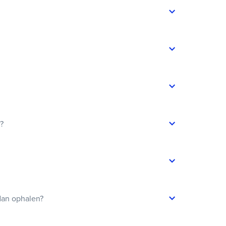
t?
dan ophalen?