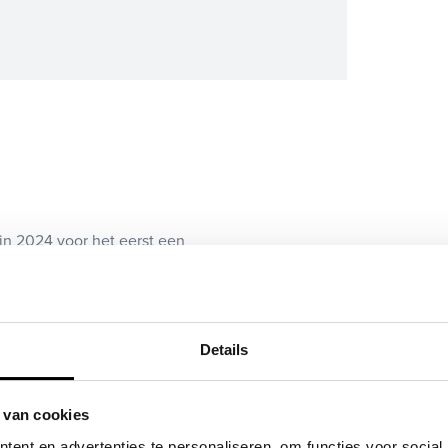
in 2024 voor het eerst een
 de teller staan. Bij binnenkomst is de
rt is op deze pagina bij onderhoud en
Details
uitrijcamera, apple carplay/android
 van cookies
ta Aygo X ook bij ons financieren of
ent en advertenties te personaliseren, om functies voor social