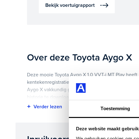
Bekijk voertuigrapport
Over deze Toyota Aygo X
Deze mooie Toyota Aygo X 1.0 VVT-i MT Play heeft 
kentekenregistratie gekregen en heeft 22.000 km op
Aygo X vakkundig gecontroleerd. Het voertuigrappo
historie te downloaden.
Toestemming
Highlights van deze Toyota zijn onder andere achter
auto, en nog veel meer.
Deze website maakt gebruik
Je koopt hem voor € 15.895,- maar je kan deze Toyo
We gebruiken cookies om cont