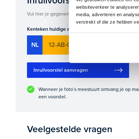
Inruilvoorstel op deze auto
leasen.
websiteverkeer te analyseren
Vul hier je gegevens in en vergeet niet foto's van je
media, adverteren en analys
Maak snel een afspraak in de showroom of bestel he
verstrekt of die ze hebben v
Kenteken huidige auto
Ki
NL
Inruilvoorstel aanvragen
Wanneer je foto’s meestuurt ontvang je op ma
een voorstel.
Veelgestelde vragen