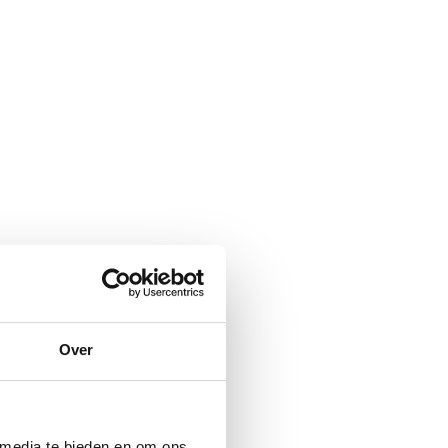
Over
 media te bieden en om ons