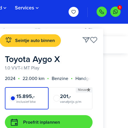
d
Services
rd >
Klanten geven ons een 8,5!
Seintje auto binnen
Toyota Aygo X
1.0 VVT-i MT Play
2024
22.000 km
Benzine
Handgeschakeld
Nieuw
15.895,-
201,-
inclusief btw
vanafprijs p/m
Proefrit inplannen