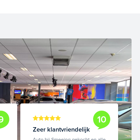
9
10
Zeer klantvriendelijk
Auto bij Smeeing gekocht en alle