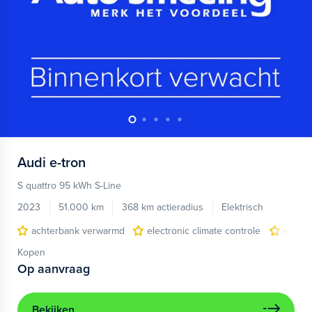
Audi
e-tron
S quattro 95 kWh S-Line
2023
51.000 km
368 km actieradius
Elektrisch
achterbank verwarmd
electronic climate controle
elektr
Kopen
Op aanvraag
Bekijken