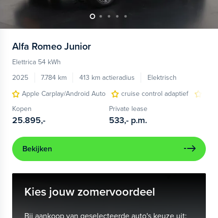
Alfa Romeo
Junior
Elettrica 54 kWh
2025
7.784 km
413 km actieradius
Elektrisch
Apple Carplay/Android Auto
cruise control adaptief
LED
Kopen
Private lease
25.895,-
533,-
p.m.
Bekijken
Kies jouw zomervoordeel
Bij aankoop van geselecteerde auto's keuze uit: