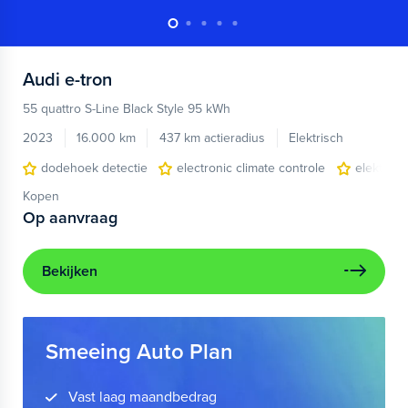
Audi
e-tron
55 quattro S-Line Black Style 95 kWh
2023
16.000 km
437 km actieradius
Elektrisch
dodehoek detectie
electronic climate controle
elektris
Kopen
Op aanvraag
Bekijken
Smeeing Auto Plan
Vast laag maandbedrag