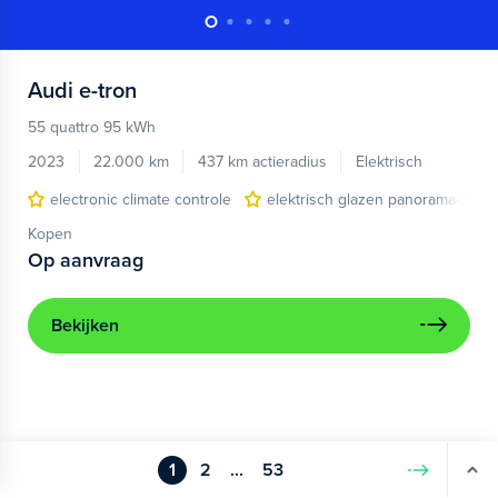
Audi
e-tron
55 quattro 95 kWh
2023
22.000 km
437 km actieradius
Elektrisch
electronic climate controle
elektrisch glazen panorama-dak
Kopen
Op aanvraag
Bekijken
1
2
...
53
Volgende