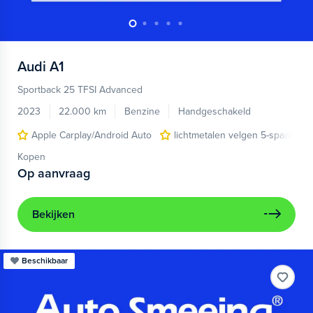
Audi
A1
Sportback 25 TFSI Advanced
2023
22.000 km
Benzine
Handgeschakeld
Apple Carplay/Android Auto
lichtmetalen velgen 5-spaaks 17
Kopen
Op aanvraag
Bekijken
Beschikbaar