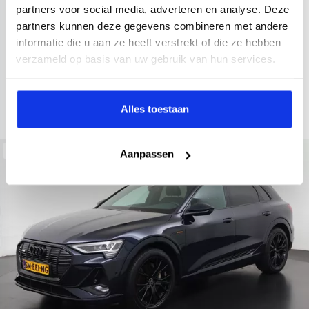
2022
34.998 km
437 km actieradius
Elektrisch
partners voor social media, adverteren en analyse. Deze
partners kunnen deze gegevens combineren met andere
electronic climate controle
elektrisch glazen panorama-dak
informatie die u aan ze heeft verstrekt of die ze hebben
Kopen
Private lease
verzameld op basis van uw gebruik van hun services.
36.895,-
793,-
p.m.
Bekijken
Alles toestaan
Beschikbaar
Aanpassen