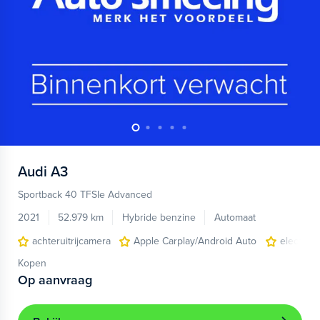
Audi
A3
Sportback 40 TFSIe Advanced
2021
52.979 km
Hybride benzine
Automaat
achteruitrijcamera
Apple Carplay/Android Auto
electroni
Kopen
Op aanvraag